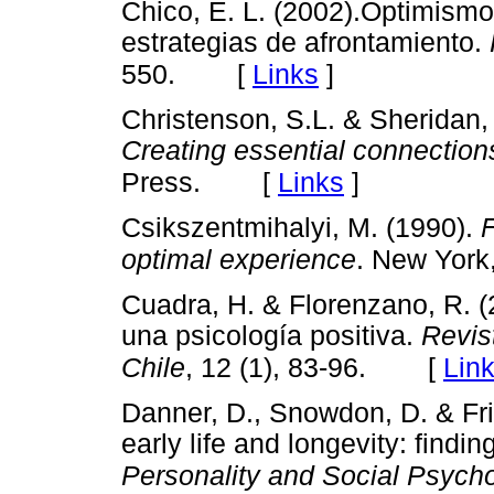
Chico, E. L. (2002).Optimismo
estrategias de afrontamiento.
[
Links
]
550.
Christenson, S.L. & Sheridan,
Creating essential connections
[
Links
]
Press.
Csikszentmihalyi, M. (1990).
F
optimal experience
. New York
Cuadra, H. & Florenzano, R. (2
una psicología positiva.
Revis
[
Lin
Chile
, 12 (1), 83-96.
Danner, D., Snowdon, D. & Fri
early life and longevity: findi
Personality and Social Psych