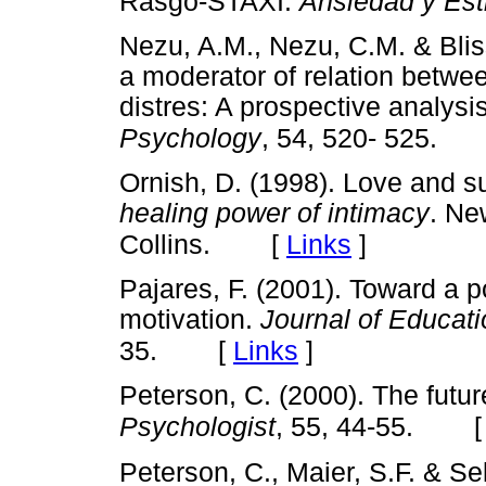
Rasgo-STAXI.
Ansiedad y Est
Nezu, A.M., Nezu, C.M. & Blis
a moderator of relation betwe
distres: A prospective analysi
Psychology
, 54, 520- 525.
Ornish, D. (1998). Love and s
healing power of intimacy
. Ne
[
Links
]
Collins.
Pajares, F. (2001). Toward a 
motivation.
Journal of Educat
[
Links
]
35.
Peterson, C. (2000). The futu
Psychologist
, 55, 44-55.
Peterson, C., Maier, S.F. & S