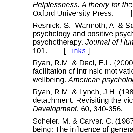
Helplessness. A theory for the
Oxford University Press.
Resnick, S., Warmoth, A. & Sel
psychology and positive psych
psychotherapy.
Journal of Hu
[
Links
]
101.
Ryan, R.M. & Deci, E.L. (2000
facilitation of intrinsic motiv
wellbeing.
American psycholo
Ryan, R.M. & Lynch, J.H. (19
detachment: Revisiting the vi
Development
, 60, 340-356.
Scheier, M. & Carver, C. (1987
being: The influence of gene