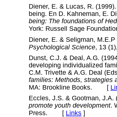
Diener, E. & Lucas, R. (1999).
being. En D. Kahneman, E. Di
being: The foundations of He
York: Russell Sage Foundatio
Diener, E. & Seligman, M.E.P
Psychological Science
, 13 (1)
Dunst, C.J. & Deal, A.G. (199
developing individualized fami
C.M. Trivette & A.G. Deal (Eds
families: Methods, strategies 
[
Li
MA: Brookline Books.
Eccles, J.S. & Gootman, J.A. 
promote youth development
. 
[
Links
]
Press.