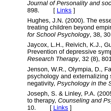
Journal of Personality and so
[
Links
]
898.
Hughes, J.N. (2000). The essen
treating children beyond empi
for School Psychology
, 38, 3
Jaycox, L.H., Reivich, K.J., G
Prevention of depressive sym
Research Therapy
, 32 (8), 80
Jenson, W.R., Olympia, D., Far
psychology and externalizing 
negativity,
Psychology in the 
Joseph, S. & Linley, P.A. (20
to therapy,
Counseling and P
[
Links
]
10.