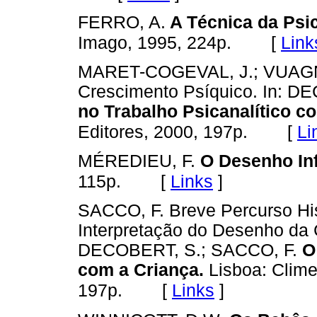
FERRO, A.
A Técnica da Psica
[
Link
Imago, 1995, 224p.
MARET-COGEVAL, J.; VUAGNAT,
Crescimento Psíquico. In: D
no Trabalho Psicanalítico c
[
Li
Editores, 2000, 197p.
MÉREDIEU, F.
O Desenho Inf
[
Links
]
115p.
SACCO, F. Breve Percurso His
Interpretação do Desenho da C
DECOBERT, S.; SACCO, F.
O
com a Criança.
Lisboa: Clime
[
Links
]
197p.