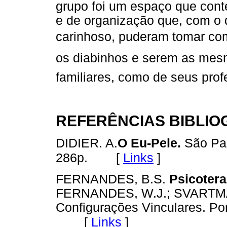
grupo foi um espaço que cont
e de organização que, com o
carinhoso, puderam tomar com
os diabinhos e serem as mes
familiares, como de seus pro
REFERÊNCIAS BIBLIO
DIDIER. A.
O Eu-Pele.
São Pau
[
Links
]
286p.
FERNANDES, B.S.
Psicoter
FERNANDES, W.J.; SVARTMA
Configurações Vincula­res. Po
[
Links
]