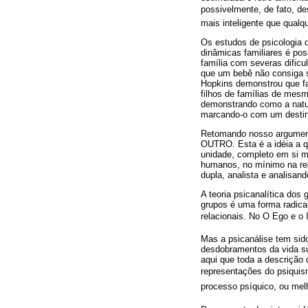
possivelmente, de fato, de
mais inteligente que qualqu
Os estudos de psicologia 
dinâmicas familiares é po
família com severas dific
que um bebê não consiga s
Hopkins demonstrou que fa
filhos de famílias de mes
demonstrando como a natur
marcando-o com um destin
Retomando nosso argumento
OUTRO. Esta é a idéia a q
unidade, completo em si 
humanos, no mínimo na rel
dupla, analista e analisand
A teoria psicanalítica dos
grupos é uma forma radica
relacionais. No O Ego e o 
Mas a psicanálise tem sid
desdobramentos da vida su
aqui que toda a descrição 
representações do psiquis
processo psíquico, ou mel