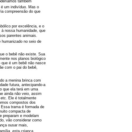
 Poderíamos também
a é um indivíduo. Mas o
ria compreensão do que
bólico por excelência, e o
es à nossa humanidade, que
ssos parentes animais.
é humanizado no seio de
que o bebê não existe. Sua
mente nos planos biológico
lo que é um bebê não nasce
mãe com o pai do bebê,
ndo a menina brinca com
idade futura, antecipando-a
ho que ela terá em uma
ue ainda não veio, assim
etc. Ele é totalmente
 somos compostos dos
. Essa trama é formada de
muito compacta de
que preparam e modelam
ado, vão considerar como
iança ousar mais,
amília, esta criança