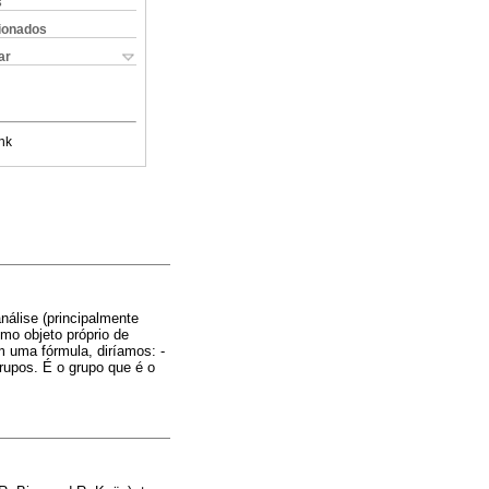
s
cionados
ar
nk
nálise (principalmente
mo objeto próprio de
 uma fórmula, diríamos: -
rupos. É o grupo que é o