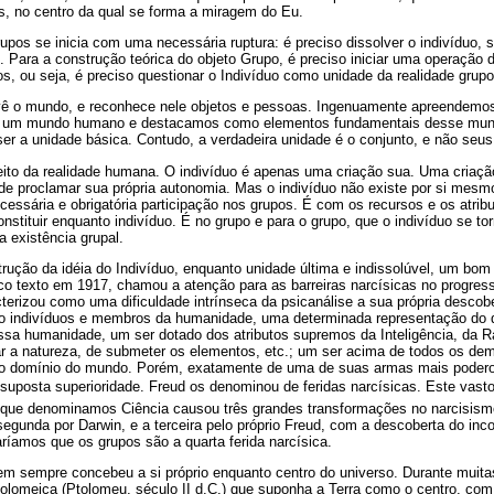
s, no centro da qual se forma a miragem do Eu.
upos se inicia com uma necessária ruptura: é preciso dissolver o indivíduo, 
. Para a construção teórica do objeto Grupo, é preciso iniciar uma operação 
s, ou seja, é preciso questionar o Indivíduo como unidade da realidade grupo
ê o mundo, e reconhece nele objetos e pessoas. Ingenuamente apreendemos 
e um mundo humano e destacamos como elementos fundamentais desse mu
ser a unidade básica. Contudo, a verdadeira unidade é o conjunto, e não se
eito da realidade humana. O indivíduo é apenas uma criação sua. Uma criação
de proclamar sua própria autonomia. Mas o indivíduo não existe por si mes
ecessária e obrigatória participação nos grupos. É com os recursos e os atrib
nstituir enquanto indivíduo. É no grupo e para o grupo, que o indivíduo se to
ua existência grupal.
trução da idéia do Indivíduo, enquanto unidade última e indissolúvel, um bo
o texto em 1917, chamou a atenção para as barreiras narcísicas no progres
erizou como uma dificuldade intrínseca da psicanálise a sua própria descob
o indivíduos e membros da humanidade, uma determinada representação do 
sa humanidade, um ser dotado dos atributos supremos da Inteligência, da 
ar a natureza, de submeter os elementos, etc.; um ser acima de todos os dem
a o domínio do mundo. Porém, exatamente de uma de suas armas mais podero
 suposta superioridade. Freud os denominou de feridas narcísicas. Este vast
que denominamos Ciência causou três grandes transformações no narcisismo
egunda por Darwin, e a terceira pelo próprio Freud, com a descoberta do inc
aríamos que os grupos são a quarta ferida narcísica.
 sempre concebeu a si próprio enquanto centro do universo. Durante muita
lomeica (Ptolomeu, século II d.C.) que suponha a Terra como o centro, com 