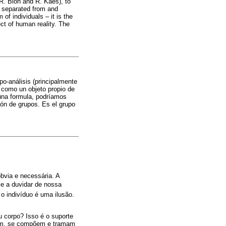
R. Bion and R. Kaës), to
h separated from and
of individuals – it is the
ect of human reality. The
po-análisis (principalmente
 como un objeto propio de
 una formula, podríamos
ión de grupos. Es el grupo
bvia e necessária. A
le a duvidar de nossa
o indivíduo é uma ilusão.
 corpo? Isso é o suporte
únem, se compõem e tramam