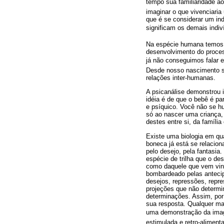
tempo sua familiaridade ao
imaginar o que vivenciaria
que é se considerar um i
significam os demais indi
Na espécie humana temos um
desenvolvimento do proces
já não conseguimos falar e
Desde nosso nascimento so
relações inter-humanas.
A psicanálise demonstrou 
idéia é de que o bebê é p
e psíquico. Você não se h
só ao nascer uma criança,
destes entre si, da famíli
Existe uma biologia em qu
boneca já está se relacion
pelo desejo, pela fantasia
espécie de trilha que o de
como daquele que vem vind
bombardeado pelas anteci
desejos, repressões, repr
projeções que não determi
determinações. Assim, por
sua resposta. Qualquer ma
uma demonstração da imagi
estimulada e retro-aliment