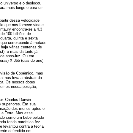
do universo e o deslocou
para mais longe e para um
artir dessa velocidade
la que nos fornece vida e
entaury encontra-se a 4,3
 de 100 bilhões de
quarta, quinta e sexta
o que corresponde à metade
 haja várias centenas de
t), o mais distante já
s de anos-luz. Ou em
oras) X 365 (dias do ano)
a visão de Copérnico, mas
l nos leva a abstrair da
ica. Os nossos dotes
cedemos nossa posição,
or. Charles Darwin
s superiores. Em sua
minação dos menos aptos e
a a Terra. Mas esse
ntado como um bebê peludo
da ferida narcísica fez
 levantou contra a teoria
mente defendido em