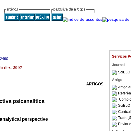
Serviços P
-2490
Journal
lo dez. 2007
SciELO 
Artigo
ARTIGOS
Artigo 
Referên
Como ci
tiva psicanalítica
SciELO 
Curricu
Traduçã
analytical perspective
Enviar e