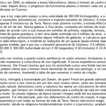
nico, em 1600, ao elaborar a teoria heliocêntrica, retirou o homem do centro 
ma solar. Depois disso, o progresso da Astronomia afastou o homem cada vez 
nificante no Cosmos.
ue a luz viaja pelo espaço a uma velocidade de 300.000 km/segundos, e a p
s extensões astronômicas, inclusive o suposto tamanho do Universo. A estre
a apenas 8 minutos-luz da Terra. Nosso mais próximo vizinho, a estrela Alfa-C
hões de km de nós. Nossa galáxia, a Via-Láctea, comporta um número de mais
cadas de acordo com a sua massa em estrelas de primeira, segunda, terceira, 
trela de quinta grandeza, e tem uma idade estimada em 6 trilhões de anos, 
 investigadas astronomicamente alguns milhares de galáxias, e calcula-se que
o rádio-telescópios, e medindo as radiações de um quasar (quasi-estelar objec
uinte medida, que é por ora, o tamanho presumível do Universo: 4,5 trilhõe
0.000 X 300.000 (velocidade da luz) X 60 (segundos) X 60 (minutos) X 24 (h
0).
 veio nos mostrar o quanto somos periféricos no vasto universo. Aceitamos 
 não mantemos a consciência de seu significado. A nossa experiência sensoria
imersos. Daí Freud concluiu que isso foi assimilado como uma ferida narcís
ão podiam tolerar que o homem fosse destituído de todo seu prestígio, e só 
ro de universo, mantendo a idéia de que seriamos o centro da criação.
ísica, infringida à humanidade por Darwin, de quem Freud era grande admirad
seres vivos e nos colocou em um dos seus muitos ramos, junto aos primata
leção natural, demonstrou como a natureza faz operar um mecanismo de eli
aptados, que fornece um modelo consistente para a evolução da vida em tod
é a morte. Os jornais ingleses da época faziam charges onde ele era represe
nzés. Foi ridicularizado, pois nos defenestrou do centro da criação. A segun
parentesco com todas as formas de vida da Terra. Nosso narcisismo reagiu, e
rgumento, desde os religiosos-fundamentalistas (como o criacionismo, ampla