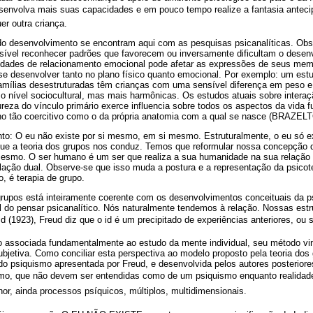
senvolva mais suas capacidades e em pouco tempo realize a fantasia antecip
er outra criança.
do desenvolvimento se encontram aqui com as pesquisas psicanalíticas. Obs
ssível reconhecer padrões que favorecem ou inversamente dificultam o desenv
uldades de relacionamento emocional pode afetar as expressões de seus mem
e desenvolver tanto no plano físico quanto emocional. Por exemplo: um est
mílias desestruturadas têm crianças com uma sensível diferença em peso e
mo nível sociocultural, mas mais harmônicas. Os estudos atuais sobre inter
eza do vínculo primário exerce influencia sobre todos os aspectos da vida 
o tão coercitivo como o da própria anatomia com a qual se nasce (BRAZ
: O eu não existe por si mesmo, em si mesmo. Estruturalmente, o eu só ex
ue a teoria dos grupos nos conduz. Temos que reformular nossa concepção
mesmo. O ser humano é um ser que realiza a sua humanidade na sua relação
ação dual. Observe-se que isso muda a postura e a representação da psicote
o, é terapia de grupo.
 grupos está inteiramente coerente com os desenvolvimentos conceituais da p
l do pensar psicanalítico. Nós naturalmente tendemos à relação. Nossas estr
Id (1923), Freud diz que o id é um precipitado de experiências anteriores, ou 
o associada fundamentalmente ao estudo da mente individual, seu método vi
bjetiva. Como conciliar esta perspectiva ao modelo proposto pela teoria do
do psiquismo apresentada por Freud, e desenvolvida pelos autores posterior
mo, que não devem ser entendidas como de um psiquismo enquanto realidad
hor, ainda processos psíquicos, múltiplos, multidimensionais.