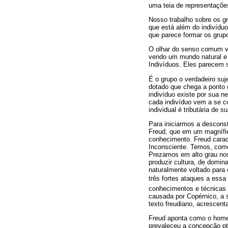
uma teia de representaçõe
Nosso trabalho sobre os gr
que está além do indivíduo
que parece formar os grupo
O olhar do senso comum v
vendo um mundo natural 
Indivíduos. Eles parecem 
É o grupo o verdadeiro suj
dotado que chega a ponto 
indivíduo existe por sua n
cada indivíduo vem a se co
individual é tributária de s
Para iniciarmos a descons
Freud, que em um magnífic
conhecimento. Freud caract
Inconsciente. Temos, com
Prezamos em alto grau nos
produzir cultura, de domin
naturalmente voltado par
três fortes ataques a essa
conhecimentos e técnicas 
causada por Copérnico, a s
texto freudiano, acrescent
Freud aponta como o homem
prevaleceu a concepção pto