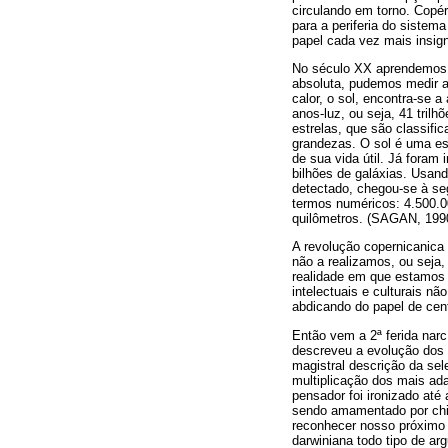
circulando em torno. Copér
para a periferia do siste
papel cada vez mais insig
No século XX aprendemos q
absoluta, pudemos medir a
calor, o sol, encontra-se 
anos-luz, ou seja, 41 tril
estrelas, que são classifi
grandezas. O sol é uma es
de sua vida útil. Já foram
bilhões de galáxias. Usand
detectado, chegou-se à seg
termos numéricos: 4.500.00
quilômetros. (SAGAN, 199
A revolução copernicanica
não a realizamos, ou seja,
realidade em que estamos 
intelectuais e culturais n
abdicando do papel de cent
Então vem a 2ª ferida narc
descreveu a evolução dos 
magistral descrição da se
multiplicação dos mais ad
pensador foi ironizado at
sendo amamentado por chipa
reconhecer nosso próximo 
darwiniana todo tipo de a