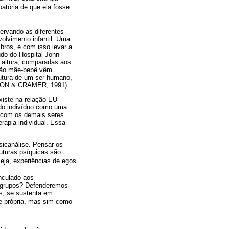
atória de que ela fosse
ervando as diferentes
olvimento infantil. Uma
bros, e com isso levar a
udo do Hospital John
 altura, comparadas aos
ação mãe-bebê vêm
futura de um ser humano,
ELTON & CRAMER, 1991).
iste na relação EU-
 do indivíduo como uma
 com os demais seres
rapia individual. Essa
sicanálise. Pensar os
uturas psíquicas são
seja, experiências de egos.
nculado aos
s grupos? Defenderemos
es, se sustenta em
e própria, mas sim como