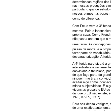
determinadas regiões dos E
nas nossas produções sim
particular o grande estud
nossos primos: as bases
cento de diferença.
Com Freud vem a 3ª ferida 
mesmo. Pois o inconscien
própria casa. Como Freud 
não passa ano em que a míd
uma farsa. As concepções
pulsão de morte, e a própr
fazer parte do vocabulário
descaracterização. A ferida
A 4ª ferida narcísica é a
intersubjetiva é seriament
darwiniana e freudiana, po
de que faço parte da gran
ninguém me tira a convic
aceitar algo como inconsc
minha subjetividade. É alg
vivencias grupais o EU se 
diz que o EU não existe, 
1975, KAËS, 1997).
Para sair dessa vertigem,
de uma relativa autonomi