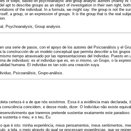
ries of steps, based on psychoanalytic and group analytic authors (mainly W. 
l apt to describe groups as an object of investigation in their own right, bot
ntations of the individual. In a formula, we might say: the group is not the sum 
mself, a group, or an expression of groups. It is the group that is the real subj
ion.
al, Psychoanalysis, Group analysis.
 en una serie de pasos, con el apoyo de los autores del Psicoanálisis y el Gru
a la construcción de un modelo conceptual que permita describir a los grupos
al mismo tiempo atravesado por las representaciones del Individuo. Puesto en
suma de individuos: es el individuo que es, en si mismo, un Grupo, o la expres
realidad humana. El individuo es tan solo una creación suya.
ividuo, Psicoanálisis, Grupo-análisis.
leta certeza é a de que nós existimos. Essa é a evidência mais declarada, ó
 consciência coincidem, e desse modo, dizer: O Indivíduo não existe equiva
 desenvolvimento que traremos pretende sustentar exatamente este paradoxo: 
ue sustenta o meu, e o teu, Eu.
 o que é isto: minha experiência, meus pensamentos, meus sentimentos, meu
ículo, a tela, o meio através do qual se processam experiências, que se re