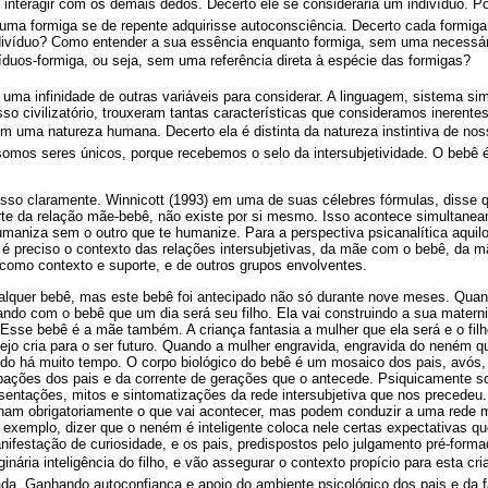
 interagir com os demais dedos. Decerto ele se consideraria um indivíduo.
 uma formiga se de repente adquirisse autoconsciência. Decerto cada formig
ndivíduo? Como entender a sua essência enquanto formiga, sem uma necessá
víduos-formiga, ou seja, sem uma referência direta à espécie das formigas?
a infinidade de outras variáveis para considerar. A linguagem, sistema sim
so civilizatório, trouxeram tantas características que consideramos inerent
m uma natureza humana. Decerto ela é distinta da natureza instintiva de no
mos seres únicos, porque recebemos o selo da intersubjetividade. O bebê 
isso claramente. Winnicott (1993) em uma de suas célebres fórmulas, disse 
arte da relação mãe-bebê, não existe por si mesmo. Isso acontece simultanea
umaniza sem o outro que te humanize. Para a perspectiva psicanalítica aqui
 é preciso o contexto das relações intersubjetivas, da mãe com o bebê, da 
a como contexto e suporte, e de outros grupos envolventes.
alquer bebê, mas este bebê foi antecipado não só durante nove meses. Qua
ando com o bebê que um dia será seu filho. Ela vai construindo a sua matern
. Esse bebê é a mãe também. A criança fantasia a mulher que ela será e o fil
sejo cria para o ser futuro. Quando a mulher engravida, engravida do neném q
o há muito tempo. O corpo biológico do bebê é um mosaico dos pais, avós, 
pações dos pais e da corrente de gerações que o antecede. Psiquicamente
esentações, mitos e sintomatizações da rede intersubjetiva que nos precedeu
nam obrigatoriamente o que vai acontecer, mas podem conduzir a uma rede 
 exemplo, dizer que o neném é inteligente coloca nele certas expectativas 
nifestação de curiosidade, e os pais, predispostos pelo julgamento pré-form
nária inteligência do filho, e vão assegurar o contexto propício para esta cr
ada. Ganhando autoconfiança e apoio do ambiente psicológico dos pais e da f