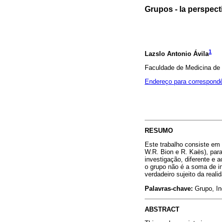
Grupos - la perspect
1
Lazslo Antonio Ávila
Faculdade de Medicina de 
Endereço para correspond
RESUMO
Este trabalho consiste em
W.R. Bion e R. Kaës), par
investigação, diferente e
o grupo não é a soma de i
verdadeiro sujeito da real
Palavras-chave:
Grupo, In
ABSTRACT