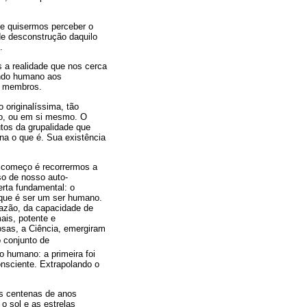
se quisermos perceber o
de desconstrução daquilo
.
a realidade que nos cerca
ndo humano aos
us membros.
 originalíssima, tão
mo, ou em si mesmo. O
utos da grupalidade que
rna o que é. Sua existência
m começo é recorrermos a
so de nosso auto-
erta fundamental: o
que é ser um ser humano.
Razão, da capacidade de
ais, potente e
sas, a Ciência, emergiram
o conjunto de
 humano: a primeira foi
onsciente. Extrapolando o
s centenas de anos
o sol e as estrelas