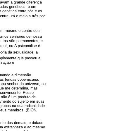
tavam a grande diferença
udos genéticos, e em
 genética entre nós e os
ntre um e meio a três por
nem mesmo o centro de si
somos senhores de nossa
nistas são permanentes, e
u!, ou A psicanálise é
ria da sexualidade, a
 amplamente que passou a
rização e
 quando a dimensão
as feridas copernicana,
 sou senhor do universo, ou
 que me determina, mas
 convincente. Posso
, não é um produto de
zamento do sujeito em suas
 grupos na sua radicalidade
 seus membros. (BION,
nto dos demais, e dotado
sua extranheza e ao mesmo