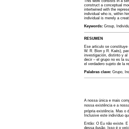
This work consists in a se
construct a conceptual mode
intertwined with the represe
individual who is, within hi
individual is merely a creat
Keywords:
Group, Individu
RESUMEN
Ese articulo se constituye
W. R. Bion y R. Kaës), par
investigación, distinto y 
decir – el grupo no es la 
el verdadero sujeto de la 
Palabras clave:
Grupo, Ind
A nossa única e mais comp
nossa existência e a nossa
própria existência. Mas o
Inclusive este indivíduo q
Então: O Eu não existe. E
dessa ilusão. Isso é o ve