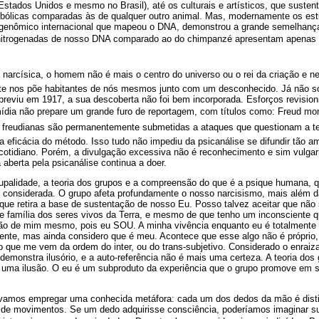
stados Unidos e mesmo no Brasil), até os culturais e artísticos, que susten
bólicas comparadas às de qualquer outro animal. Mas, modernamente os est
o genômico internacional que mapeou o DNA, demonstrou a grande semelhança
 nitrogenadas de nosso DNA comparado ao do chimpanzé apresentam apenas e
narcísica, o homem não é mais o centro do universo ou o rei da criação e 
te nos põe habitantes de nós mesmos junto com um desconhecido. Já não 
previu em 1917, a sua descoberta não foi bem incorporada. Esforços revisio
ia não prepare um grande furo de reportagem, com títulos como: Freud morre
 freudianas são permanentemente submetidas a ataques que questionam a teo
ia eficácia do método. Isso tudo não impediu da psicanálise se difundir tão
 cotidiano. Porém, a divulgação excessiva não é reconhecimento e sim vulga
 aberta pela psicanálise continua a doer.
 grupalidade, a teoria dos grupos e a compreensão do que é a psique humana,
e considerada. O grupo afeta profundamente o nosso narcisismo, mais além d
rque retira a base de sustentação de nosso Eu. Posso talvez aceitar que não
de família dos seres vivos da Terra, e mesmo de que tenho um inconsciente
ção de mim mesmo, pois eu SOU. A minha vivência enquanto eu é totalmente
iente, mas ainda considero que é meu. Acontece que esse algo não é próprio
o que me vem da ordem do inter, ou do trans-subjetivo. Considerado o enrai
demonstra ilusório, e a auto-referência não é mais uma certeza. A teoria dos
é uma ilusão. O eu é um subproduto da experiência que o grupo promove em
 vamos empregar uma conhecida metáfora: cada um dos dedos da mão é disti
a de movimentos. Se um dedo adquirisse consciência, poderíamos imaginar 