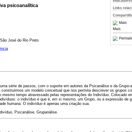
Indicadore
iva psicoanalítica
Links rela
Compartilh
Mais
Mais
Permali
São José do Rio Preto
ência
 uma série de passos, com o suporte em autores da Psicanálise e da Grupo-a
a construirmos um modelo conceitual que nos permita descrever os grupos co
 ao mesmo tempo atravessado pelas representações do Indivíduo. Colocado em
ndivíduos: o indivíduo é que é, em si mesmo, um Grupo, ou a expressão de g
idade humana. O indivíduo é apenas uma criação sua.
divíduo, Psicanálise, Grupanálise.