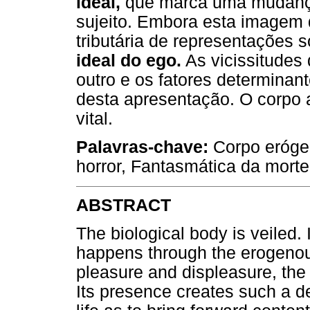
ideal,
que marca uma mudança 
sujeito. Embora esta imagem d
tributária de representações s
ideal do ego.
As vicissitudes
outro e os fatores determinan
desta apresentação. O corpo 
vital.
Palavras-chave:
Corpo erógen
horror, Fantasmática da morte
ABSTRACT
The biological body is veiled. 
happens through the erogenou
pleasure and displeasure, the 
Its presence creates such a d