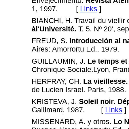
Envejecimiento.
Revista Aten
[
Links
]
1, 1997.
BIANCHI, H. Travail du viellir e
àl'Université.
T. 5, Nº 20', se
FREUD, S.
Introducción al n
Aires: Amorrortu Ed., 1979.
GUILLAUMIN, J.
Le temps et 
Chronique Sociale.Lyon, Fran
HERFRAY, CH.
La vieillesse
de Lucien Israel. Paris, 1988.
KRISTEVA, J.
Soleil noir. D
[
Links
]
Gallimard, 1987.
MISSENARD, A. y otros.
Lo N