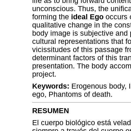
life as to bring forward conte
unconscious. Thus, the unifica
forming the
ideal Ego
occurs o
qualitative change in the const
body image is subjective and pe
cultural representations that 
vicissitudes of this passage f
determinant factors of this tra
presentation. The body accompa
project.
Keywords:
Erogenous body, Id
ego, Phantoms of death.
RESUMEN
El cuerpo biológico está velad
siempre a través del cuerpo e