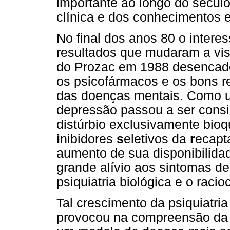
importante ao longo do século
clínica e dos conhecimentos 
No final dos anos 80 o interes
resultados que mudaram a vi
do Prozac em 1988 desencadeo
os psicofármacos e os bons r
das doenças mentais. Como u
depressão passou a ser cons
distúrbio exclusivamente bioq
i
nibidores
s
eletivos da
r
ecapt
aumento de sua disponibilidad
grande alívio aos sintomas d
psiquiatria biológica e o raci
Tal crescimento da psiquiatri
provocou na compreensão da d