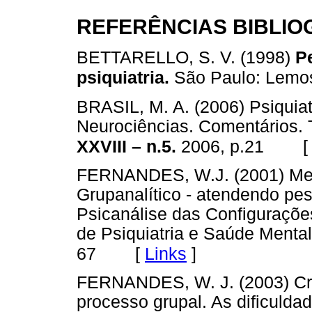
REFERÊNCIAS BIBLIO
BETTARELLO, S. V. (1998)
Pe
psiquiatria.
São Paulo: Lemos 
BRASIL, M. A. (2006) Psiquia
Neurociências. Comentários. 
XXVIII – n.5.
2006, p.21
FERNANDES, W.J. (2001) Me
Grupanalítico - atendendo pe
Psicanálise das Configurações
de Psiquiatria e Saúde Mental
[
Links
]
67
FERNANDES, W. J. (2003) Cr
processo grupal. As dificulda