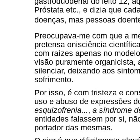
gastroduodenal do leito 12, aq
Próstata etc., e dizia que ca
doenças, mas pessoas doente
Preocupava-me com que a med
pretensa onisciência científi
com raízes apenas no modelo m
visão puramente organicista, 
silenciar, deixando aos sinto
sofrimento.
Por isso, é com tristeza e co
uso e abuso de expressões do
esquizofrenia...
,
a síndrome d
entidades falassem por si, nã
portador das mesmas.