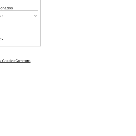
s
cionados
ar
nk
a Creative Commons