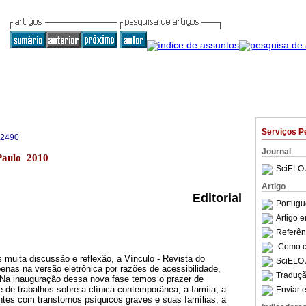
Serviços P
-2490
Journal
 Paulo 2010
SciELO 
Artigo
Editorial
Portugu
Artigo 
Referên
Como ci
s muita discussão e reflexão, a Vínculo - Revista do
SciELO 
nas na versão eletrônica por razões de acessibilidade,
Traduçã
Na inauguração dessa nova fase temos o prazer de
 de trabalhos sobre a clínica contemporânea, a famíia, a
Enviar e
ientes com transtornos psíquicos graves e suas famílias, a