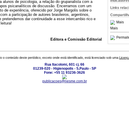
Indicadore
a alunos de psicologia, a relação do grupanalista com a
grupos psicanalíticos de discussão. Encerramos com um
Links rela
to de experiência, oferecido por Jorge Margolis sobre o
m a participação de autores brasileiros, argentinos,
Compartilh
 pretendemos dar continuidade a esse intercambio rico e
Mais
leitura!
Mais
Permali
Editora e Comissão Editorial
o o conteúdo deste periódico, exceto onde está identificado, está licenciado sob uma
Licenç
Rua Itacolomi, 601 cj. 66
01239-020 - Higienopolis - S.Paulo - SP
Fone: +55 11 93236-3626
publicacoes@nesme.com.br