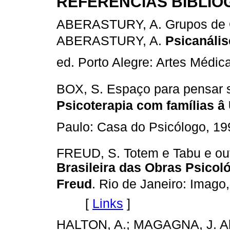
REFERÊNCIAS BIBLIO
ABERASTURY, A. Grupos de O
ABERASTURY, A.
Psicanálise
ed. Porto Alegre: Artes Médi
BOX, S. Espaço para pensar so
Psicoterapia com famílias â
Paulo: Casa do Psicólogo, 1
FREUD, S. Totem e Tabu e out
Brasileira das Obras Psico
Freud
. Rio de Janeiro: Imago,1
[
Links
]
HALTON, A.; MAGAGNA, J. Abr