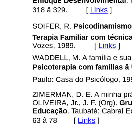
Enfoque Desenvolvimental
.
318 â 329. [
Links
]
SOIFER, R.
Psicodinamismos 
Terapia Familiar com técnic
Vozes, 1989. [
Links
]
WADDELL, M. A família e sua d
Psicoterapia com famílias â
Paulo: Casa do Psicólogo, 1
ZIMERMAN, D. E. A minha prát
OLIVEIRA, Jr., J. F. (Org).
Gru
Educação
. Taubaté: Cabral Ed
[
Links
]
63 â 78