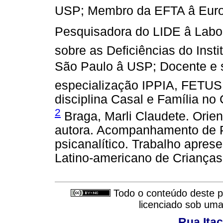
USP; Membro da EFTA â Euro
Pesquisadora do LIDE â Labo
sobre as Deficiências do Inst
São Paulo â USP; Docente e 
especialização IPPIA, FETU
disciplina Casal e Família n
2
Braga, Marli Claudete. Orien
autora. Acompanhamento de P
psicanalítico. Trabalho apres
Latino-americano de Criança
Todo o conteúdo deste pe
licenciado sob um
Rua Itac