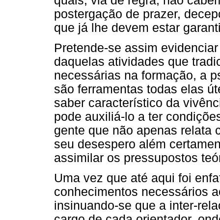
quais, via de regra, não cabe
postergação de prazer, decep
que já lhe devem estar garanti
Pretende-se assim evidenciar 
daquelas atividades que trad
necessárias na formação, a ps
são ferramentas todas elas úte
saber característico da vivênc
pode auxiliá-lo a ter condiçõ
gente que não apenas relata 
seu desespero além certament
assimilar os pressupostos teór
Uma vez que até aqui foi en
conhecimentos necessários ao
insinuando-se que a inter-re
cargo de cada orientador, onde