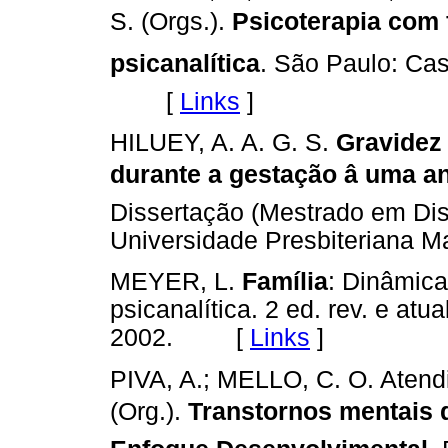
S. (Orgs.).
Psicoterapia com 
psicanalítica
. São Paulo: Casa
[
Links
]
HILUEY, A. A. G. S.
Gravidez 
durante a gestação â uma 
Dissertação (Mestrado em Dis
Universidade Presbiteriana
MEYER, L.
Família
: Dinâmic
psicanalítica. 2 ed. rev. e at
2002. [
Links
]
PIVA, A.; MELLO, C. O. Atend
(Org.).
Transtornos mentais d