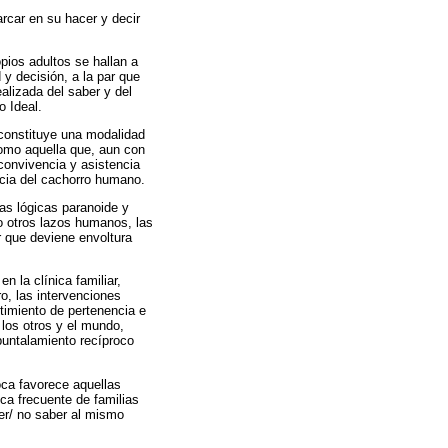
arcar en su hacer y decir
pios adultos se hallan a
y decisión, a la par que
alizada del saber y del
o Ideal.
 constituye una modalidad
 como aquella que, aun con
 convivencia y asistencia
ncia del cachorro humano.
las lógicas paranoide y
o otros lazos humanos, las
r que deviene envoltura
n la clínica familiar,
o, las intervenciones
timiento de pertenencia e
 los otros y el mundo,
puntalamiento recíproco
oca favorece aquellas
ica frecuente de familias
er/ no saber al mismo