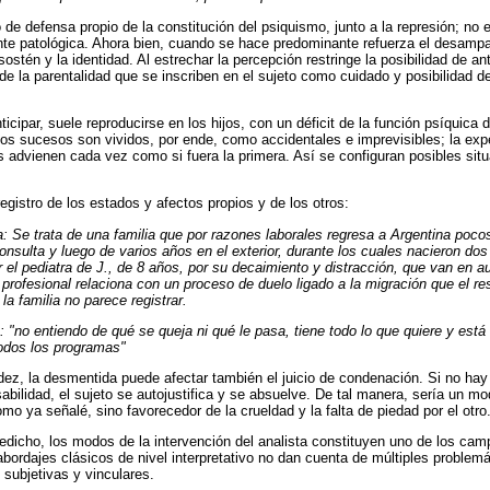
e defensa propio de la constitución del psiquismo, junto a la represión; no es
te patológica. Ahora bien, cuando se hace predominante refuerza el desampa
stén y la identidad. Al estrechar la percepción restringe la posibilidad de anti
de la parentalidad que se inscriben en el sujeto como cuidado y posibilidad de
nticipar, suele reproducirse en los hijos, con un déficit de la función psíquica 
os sucesos son vividos, por ende, como accidentales e imprevisibles; la expe
 advienen cada vez como si fuera la primera. Así se configuran posibles situ
registro de los estados y afectos propios y de los otros:
ca: Se trata de una familia que por razones laborales regresa a Argentina poc
onsulta y luego de varios años en el exterior, durante los cuales nacieron do
 el pediatra de J., de 8 años, por su decaimiento y distracción, que van en 
 profesional relaciona con un proceso de duelo ligado a la migración que el re
a familia no parece registrar.
: "no entiendo de qué se queja ni qué le pasa, tiene todo lo que quiere y est
todos los programas"
z, la desmentida puede afectar también el juicio de condenación. Si no hay t
sabilidad, el sujeto se autojustifica y se absuelve. De tal manera, sería un m
o ya señalé, sino favorecedor de la crueldad y la falta de piedad por el o
tedicho, los modos de la intervención del analista constituyen uno de los ca
abordajes clásicos de nivel interpretativo no dan cuenta de múltiples problem
subjetivas y vinculares.