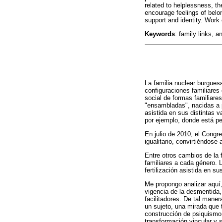
related to helplessness, th
encourage feelings of belo
support and identity. Work o
Keywords
: family links, 
La familia nuclear burgues
configuraciones familiares
social de formas familiare
"ensambladas", nacidas a p
asistida en sus distintas v
por ejemplo, donde está pe
En julio de 2010, el Congr
igualitario, convirtiéndose
Entre otros cambios de la f
familiares a cada género. 
fertilización asistida en s
Me propongo analizar aquí,
vigencia de la desmentida,
facilitadores. De tal maner
un sujeto, una mirada que 
construcción de psiquismo,
transformación vincular y s