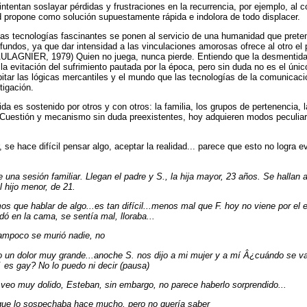
ntentan soslayar pérdidas y frustraciones en la recurrencia, por ejemplo, al 
 propone como solución supuestamente rápida e indolora de todo displacer.
s tecnologías fascinantes se ponen al servicio de una humanidad que pretende
ofundos, ya que dar intensidad a las vinculaciones amorosas ofrece al otro el 
(AULAGNIER, 1979) Quien no juega, nunca pierde. Entiendo que la desmentid
la evitación del sufrimiento pautada por la época, pero sin duda no es el únic
itar las lógicas mercantiles y el mundo que las tecnologías de la comunicac
tigación.
 es sostenido por otros y con otros: la familia, los grupos de pertenencia
n. Cuestión y mecanismo sin duda preexistentes, hoy adquieren modos peculi
 se hace difícil pensar algo, aceptar la realidad... parece que esto no logra ev
una sesión familiar. Llegan el padre y S., la hija mayor, 23 años. Se hallan 
l hijo menor, de 21.
os que hablar de algo...es tan difícil...menos mal que F. hoy no viene por el
ó en la cama, se sentía mal, lloraba...
ampoco se murió nadie, no
o un dolor muy grande...anoche S. nos dijo a mi mujer y a mí Â¿cuándo se va
. es gay? No lo puedo ni decir (pausa)
o veo muy dolido, Esteban, sin embargo, no parece haberlo sorprendido...
que lo sospechaba hace mucho, pero no quería saber