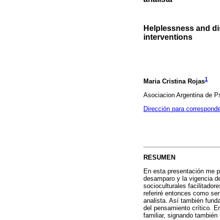
Helplessness and dis
interventions
1
Maria Cristina Rojas
Asociacion Argentina de Ps
Dirección para correspond
RESUMEN
En esta presentación me pr
desamparo y la vigencia d
socioculturales facilitado
referiré entonces como ser
analista. Así también fund
del pensamiento crítico. En
familiar, signando también 