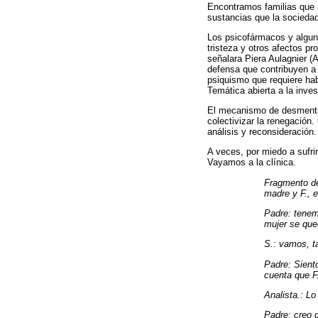
Encontramos familias que i
sustancias que la sociedad
Los psicofármacos y alguna
tristeza y otros afectos pr
señalara Piera Aulagnier 
defensa que contribuyen a 
psiquismo que requiere hab
Temática abierta a la inves
El mecanismo de desmentida
colectivizar la renegació
análisis y reconsideración.
A veces, por miedo a sufrir,
Vayamos a la clínica.
Fragmento de 
madre y F., e
Padre: tenem
mujer se qued
S.: vamos, t
Padre: Sient
cuenta que F
Analista.: L
Padre: creo 