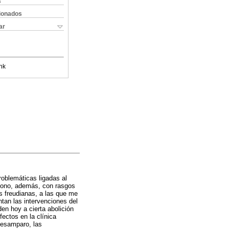
s
cionados
ar
nk
roblemáticas ligadas al
ciono, además, con rasgos
s freudianas, a las que me
tan las intervenciones del
en hoy a cierta abolición
fectos en la clínica
 desamparo, las