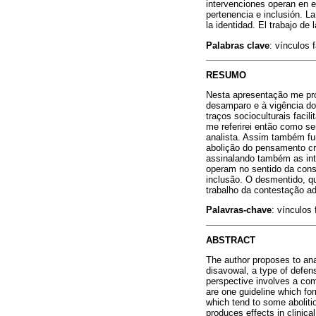
intervenciones operan en e
pertenencia e inclusión. L
la identidad. El trabajo de
Palabras clave
: vínculos 
RESUMO
Nesta apresentação me prop
desamparo e à vigência do
traços socioculturais faci
me referirei então como s
analista. Assim também f
abolição do pensamento crí
assinalando também as int
operam no sentido da cons
inclusão. O desmentido, q
trabalho da contestação ad
Palavras-chave
: vínculos
ABSTRACT
The author proposes to ana
disavowal, a type of defens
perspective involves a co
are one guideline which for
which tend to some abolitio
produces effects in clinica