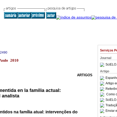
Serviços P
-2490
Journal
 Paulo 2010
SciELO 
Artigo
ARTIGOS
Espanho
Artigo 
Referên
ntida en la familia actual:
Como ci
 analista
SciELO 
Traduçã
Enviar e
idos na família atual: intervenções do