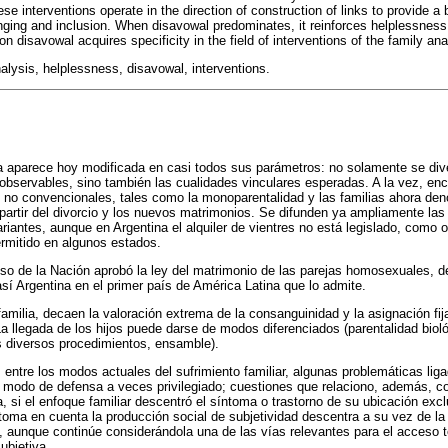
ese interventions operate in the direction of construction of links to provide a
nging and inclusion. When disavowal predominates, it reinforces helplessness 
n disavowal acquires specificity in the field of interventions of the family ana
analysis, helplessness, disavowal, interventions.
a aparece hoy modificada en casi todos sus parámetros: no solamente se dive
 observables, sino también las cualidades vinculares esperadas. A la vez, 
s no convencionales, tales como la monoparentalidad y las familias ahora de
artir del divorcio y los nuevos matrimonios. Se difunden ya ampliamente las t
ariantes, aunque en Argentina el alquiler de vientres no está legislado, como
rmitido en algunos estados.
eso de la Nación aprobó la ley del matrimonio de las parejas homosexuales,
 así Argentina en el primer país de América Latina que lo admite.
amilia, decaen la valoración extrema de la consanguinidad y la asignación fij
La llegada de los hijos puede darse de modos diferenciados (parentalidad biol
us diversos procedimientos, ensamble).
 entre los modos actuales del sufrimiento familiar, algunas problemáticas lig
 modo de defensa a veces privilegiado; cuestiones que relaciono, además, co
a, si el enfoque familiar descentró el síntoma o trastorno de su ubicación exc
toma en cuenta la producción social de subjetividad descentra a su vez de la f
 aunque continúe considerándola una de las vías relevantes para el acceso t
ubjetiva.