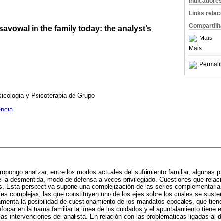
Indicadore
Links rela
Compartilh
avowal in the family today: the analyst's
Mais
Mais
Permali
icologia y Psicoterapia de Grupo
encia
opongo analizar, entre los modos actuales del sufrimiento familiar, algunas p
e la desmentida, modo de defensa a veces privilegiado. Cuestiones que rela
res. Esta perspectiva supone una complejización de las series complementaria
ies complejas; las que constituyen uno de los ejes sobre los cuales se susten
amenta la posibilidad de cuestionamiento de los mandatos epocales, que tiend
focar en la trama familiar la línea de los cuidados y el apuntalamiento tiene e
las intervenciones del analista. En relación con las problemáticas ligadas al