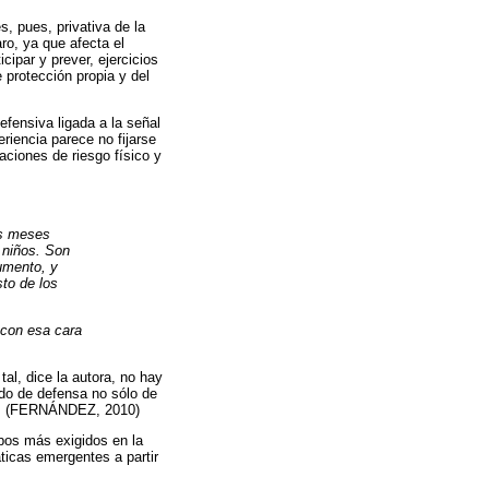
, pues, privativa de la
ro, ya que afecta el
cipar y prever, ejercicios
 protección propia y del
defensiva ligada a la señal
riencia parece no fijarse
aciones de riesgo físico y
os meses
s niños. Son
aumento, y
sto de los
á con esa cara
al, dice la autora, no hay
odo de defensa no sólo de
tro. (FERNÁNDEZ, 2010)
mpos más exigidos en la
áticas emergentes a partir