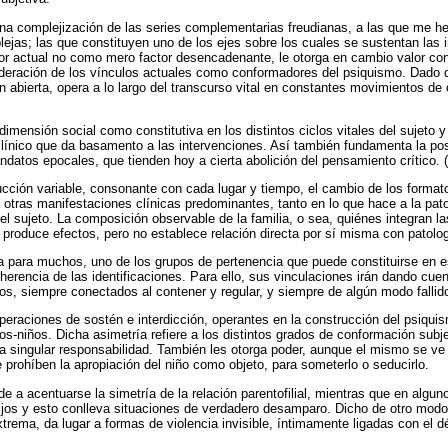
a complejización de las series complementarias freudianas, a las que me he 
ejas; las que constituyen uno de los ejes sobre los cuales se sustentan las i
ctor actual no como mero factor desencadenante, le otorga en cambio valor cons
sideración de los vínculos actuales como conformadores del psiquismo. Dado 
n abierta, opera a lo largo del transcurso vital en constantes movimientos de
dimensión social como constitutiva en los distintos ciclos vitales del sujeto y 
 clínico que da basamento a las intervenciones. Así también fundamenta la pos
datos epocales, que tienden hoy a cierta abolición del pensamiento crítico
rucción variable, consonante con cada lugar y tiempo, el cambio de los forma
a otras manifestaciones clínicas predominantes, tanto en lo que hace a la pat
el sujeto. La composición observable de la familia, o sea, quiénes integran la
a produce efectos, pero no establece relación directa por sí misma con patolo
ía para muchos, uno de los grupos de pertenencia que puede constituirse en e
herencia de las identificaciones. Para ello, sus vinculaciones irán dando cuen
os, siempre conectados al contener y regular, y siempre de algún modo fallid
peraciones de sostén e interdicción, operantes en la construcción del psiquis
ltos-niños. Dicha asimetría refiere a los distintos grados de conformación subj
na singular responsabilidad. También les otorga poder, aunque el mismo se ve
e prohíben la apropiación del niño como objeto, para someterlo o seducirlo.
de a acentuarse la simetría de la relación parentofilial, mientras que en algun
hijos y esto conlleva situaciones de verdadero desamparo. Dicho de otro modo:
rema, da lugar a formas de violencia invisible, íntimamente ligadas con el dé