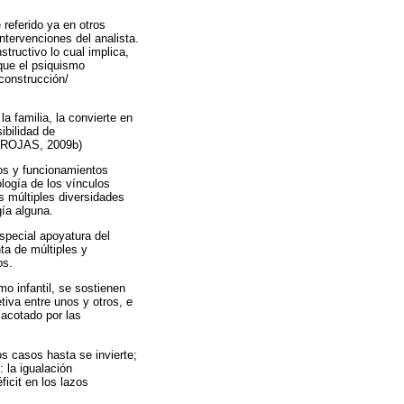
referido ya en otros
ntervenciones del analista.
tructivo lo cual implica,
que el psiquismo
 construcción/
la familia, la convierte en
ibilidad de
. (ROJAS, 2009b)
tos y funcionamientos
ología de los vínculos
s múltiples diversidades
gía alguna.
special apoyatura del
ta de múltiples y
os.
mo infantil, se sostienen
etiva entre unos y otros, e
 acotado por las
os casos hasta se invierte;
 la igualación
ficit en los lazos