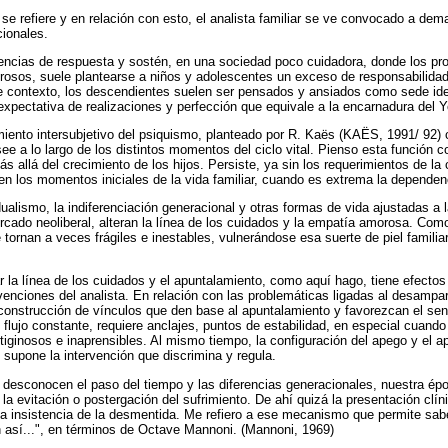
se refiere y en relación con esto, el analista familiar se ve convocado a dem
cionales.
encias de respuesta y sostén, en una sociedad poco cuidadora, donde los pro
sos, suele plantearse a niños y adolescentes un exceso de responsabilidad 
e contexto, los descendientes suelen ser pensados y ansiados como sede ide
expectativa de realizaciones y perfección que equivale a la encarnadura del Y
iento intersubjetivo del psiquismo, planteado por R. Kaës (KAËS, 1991/ 92)
see a lo largo de los distintos momentos del ciclo vital. Pienso esta función
s allá del crecimiento de los hijos. Persiste, ya sin los requerimientos de la
en los momentos iniciales de la vida familiar, cuando es extrema la depende
ualismo, la indiferenciación generacional y otras formas de vida ajustadas a 
cado neoliberal, alteran la línea de los cuidados y la empatía amorosa. Com
 tornan a veces frágiles e inestables, vulnerándose esa suerte de piel familia
r la línea de los cuidados y el apuntalamiento, como aquí hago, tiene efectos e
venciones del analista. En relación con las problemáticas ligadas al desampar
 construcción de vínculos que den base al apuntalamiento y favorezcan el sen
 flujo constante, requiere anclajes, puntos de estabilidad, en especial cuando
tiginosos e inaprensibles. Al mismo tiempo, la configuración del apego y el a
 supone la intervención que discrimina y regula.
e desconocen el paso del tiempo y las diferencias generacionales, nuestra ép
a evitación o postergación del sufrimiento. De ahí quizá la presentación clín
a insistencia de la desmentida. Me refiero a ese mecanismo que permite sab
n así...", en términos de Octave Mannoni. (Mannoni, 1969)