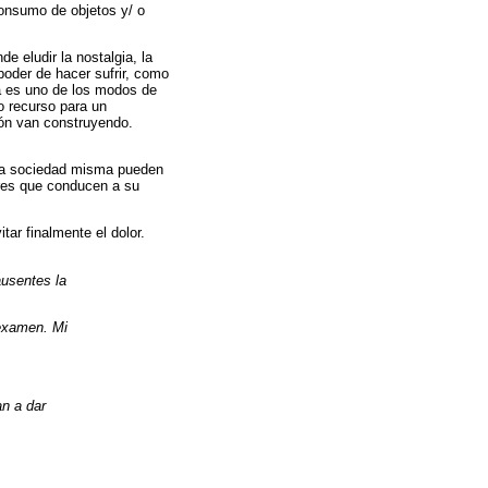
consumo de objetos y/ o
 eludir la nostalgia, la
poder de hacer sufrir, como
a es uno de los modos de
o recurso para un
ión van construyendo.
, la sociedad misma pueden
ares que conducen a su
itar finalmente el dolor.
ausentes la
 examen. Mi
n a dar