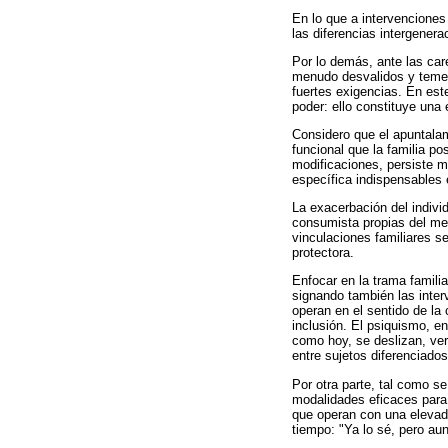
En lo que a intervenciones 
las diferencias intergenera
Por lo demás, ante las car
menudo desvalidos y temero
fuertes exigencias. En est
poder: ello constituye una 
Considero que el apuntalam
funcional que la familia po
modificaciones, persiste má
específica indispensables 
La exacerbación del individ
consumista propias del mer
vinculaciones familiares se
protectora.
Enfocar en la trama familia
signando también las inter
operan en el sentido de la
inclusión. El psiquismo, en
como hoy, se deslizan, ver
entre sujetos diferenciados
Por otra parte, tal como s
modalidades eficaces para l
que operan con una elevad
tiempo: "Ya lo sé, pero au