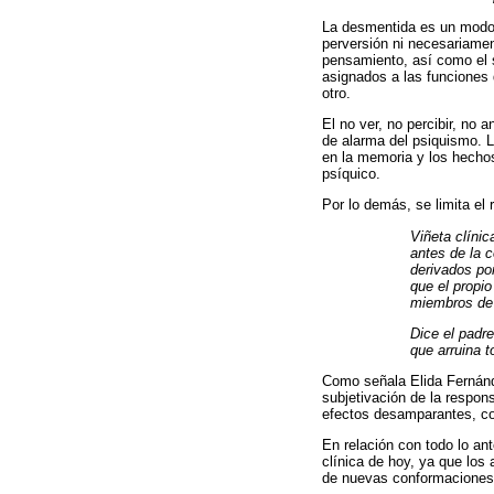
La desmentida es un modo d
perversión ni necesariamen
pensamiento, así como el so
asignados a las funciones 
otro.
El no ver, no percibir, no a
de alarma del psiquismo. L
en la memoria y los hechos
psíquico.
Por lo demás, se limita el 
Viñeta clíni
antes de la c
derivados por
que el propio
miembros de l
Dice el padre
que arruina 
Como señala Elida Fernánde
subjetivación de la respon
efectos desamparantes, com
En relación con todo lo an
clínica de hoy, ya que los 
de nuevas conformaciones 