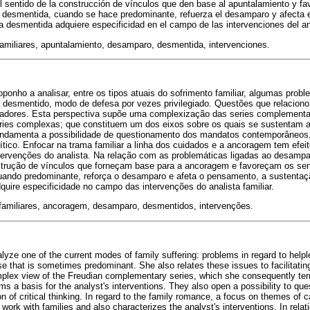
l sentido de la construcción de vínculos que den base al apuntalamiento y fa
a desmentida, cuando se hace predominante, refuerza el desamparo y afecta 
 la desmentida adquiere especificidad en el campo de las intervenciones del ana
familiares, apuntalamiento, desamparo, desmentida, intervenciones.
onho a analisar, entre os tipos atuais do sofrimento familiar, algumas probl
 desmentido, modo de defesa por vezes privilegiado. Questões que relacio
litadores. Esta perspectiva supõe uma complexização das series complementa
eries complexas; que constituem um dos eixos sobre os quais se sustentam 
undamenta a possibilidade de questionamento dos mandatos contemporâneos,
tico. Enfocar na trama familiar a linha dos cuidados e a ancoragem tem efeito
ervenções do analista. Na relação com as problemáticas ligadas ao desampa
trução de vínculos que forneçam base para a ancoragem e favoreçam os sen
uando predominante, reforça o desamparo e afeta o pensamento, a sustentaçã
quire especificidade no campo das intervenções do analista familiar.
 familiares, ancoragem, desamparo, desmentidos, intervenções.
lyze one of the current modes of family suffering: problems in regard to help
e that is sometimes predominant. She also relates these issues to facilitating 
mplex view of the Freudian complementary series, which she consequently te
ms a basis for the analyst's interventions. They also open a possibility to qu
n of critical thinking. In regard to the family romance, a focus on themes of 
l work with families and also characterizes the analyst's interventions. In rel