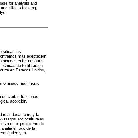
 base for analysis and
and affects thinking,
lyst.
rsifican las
encontramos más aceptación
nominadas entre nosotros
écnicas de fertilización
 ocurre en Estados Unidos,
 denominado matrimonio
a de ciertas funciones
ógica, adopción,
adas al desamparo y la
n rasgos socioculturales
lusiva en el psiquismo de
amilia el foco de la
erapéutico y la