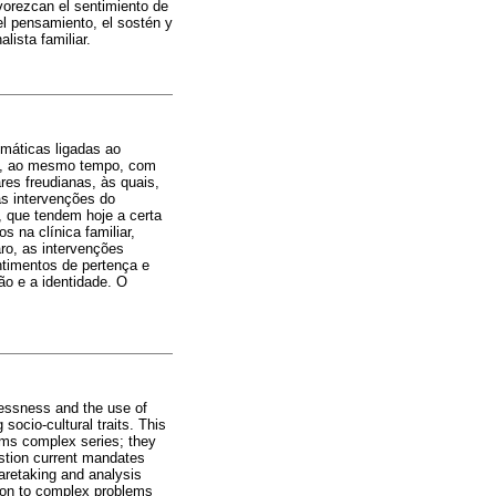
vorezcan el sentimiento de
el pensamiento, el sostén y
lista familiar.
emáticas ligadas ao
no, ao mesmo tempo, com
res freudianas, às quais,
as intervenções do
 que tendem hoje a certa
s na clínica familiar,
ro, as intervenções
timentos de pertença e
o e a identidade. O
lessness and the use of
socio-cultural traits. This
rms complex series; they
estion current mandates
caretaking and analysis
ation to complex problems