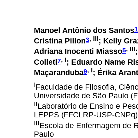
1
Manoel Antônio dos Santos
, III
3
Cristina Pillon
; Kelly Gr
, III
5
Adriana Inocenti Miasso
, I
7
Colleti
; Eduardo Name Ri
, I
9
Maçaranduba
; Érika Aran
I
Faculdade de Filosofia, Ciênc
Universidade de São Paulo 
II
Laboratório de Ensino e Pes
LEPPS (FFCLRP-USP-CNPq)
III
Escola de Enfermagem de Ri
Paulo