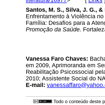
literatura/16977
> [
Links
Santos, M. S., Silva, J. G., &
Enfrentamento à Violência no
Família: Desafios para a At
Promoção da Saúde.
Fortale
Vanessa Faro Chaves:
Bacha
em 2009, Aprimoranda em Ser
Reabilitação Psicossocial pe
2010; Assistente Social do N
E-mail:
vanessaffaro@yahoo.
Todo o conteúdo deste pe