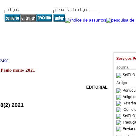
Serviços P
-2490
Journal
o Paulo maio/ 2021
SciELO 
Artigo
EDITORIAL
Portugu
Artigo 
Referên
18(2) 2021
Como ci
SciELO 
Traduçã
Enviar e