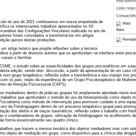
Indicadore
Links rela
Compartilh
culo
do ano de 2021 continuamos em nossa empreitada de
Mais
ífica os interessantes trabalhos apresentados no XII
Mais
icanálise das Configurações Vinculares realizado no ano de
utores foram convidados a transformá-los em artigos
Permali
edição quinze destas produções.
um artigo teórico que propõe reflexões sobre a terceira
lise a partir de diversos autores que se aprofundam na interface entre psican
 casais e famílias.
SME, o estudo sobre as especificidades dos grupos psicanalíticos em suas
desta edição, sendo eles: discussão, a partir da apresentação de um caso cl
e num grupo terapêutico; reflexão sobre a transferência e seu manejo nos p
 com os pais; relato da experiência de um Grupo Psicoterapêutico de Mulheres
ntro de Atenção Psicossocial (CAPS).
tos mediadores dentro de práticas grupais foi amplamente abordada neste eve
 trabalhos que aprofundam o método do uso da fotoexpressão como objeto me
Psicodrama como método de intervenção para promover cuidado à uma equipe
o uso da Fotolinguagem dentro de um processo terapêutico grupal para prom
tação dos afetos e de traços traumáticos; reflexão sobre o trabalho com fot
as e coordenadores de grupos; utilização da fotolinguagem no acolhimento de
ão forma essencialmente seu quadro clínico.
trabalhos que trazem a mesma temática dos objetos mediadores mas com out
omo objeto de mediação em grupo, como dispositivo para a clínica das drogad