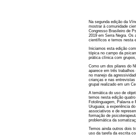
Na segunda edição da
Vín
mostrar à comunidade cient
Congresso Brasileiro de Ps
2019 em Serra Negra. Os a
científicos e temos nesta 
Iniciamos esta edição com 
tópica no campo da psicaná
prática clínica com grupos,
Como um dos pilares do NE
aparece em três trabalhos 
no manejo da agressividad
crianças e nas entrevistas
grupal realizado em um Ce
A temática do uso de obje
temos nesta edição quatro
Fotolinguagem, Palavra e 
Uruguaia; a experiência d
associativos e de represen
formação de psicoterapeut
problemática da somatizaç
Temos ainda outros dois 
uso da tarefa da escrita c