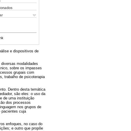
s
cionados
ar
nk
álise e dispositivos de
 diversas modalidades
ínico, sobre os impasses
rocessos grupais com
, trabalho de psicoterapia
nto. Dentro desta temática
diador, são eles: o uso da
 de uma instituição
oção dos processos
olinguagem nos grupos de
 pacientes cuja
ros enfoques, no caso do
ições; e outro que propõe