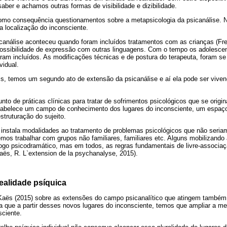
aber e achamos outras formas de visibilidade e dizibilidade.
 como consequência questionamentos sobre a metapsicologia da psicanálise. 
da localização do inconsciente.
canálise aconteceu quando foram incluídos tratamentos com as crianças (Freu
ossibilidade de expressão com outras linguagens. Com o tempo os adolescen
foram incluídos. As modificações técnicas e de postura do terapeuta, foram s
vidual.
s, temos um segundo ato de extensão da psicanálise e aí ela pode ser vivenc
nto de práticas clínicas para tratar de sofrimentos psicológicos que se orig
estabelece um campo de conhecimento dos lugares do inconsciente, um espaço
truturação do sujeito.
vo instala modalidades ao tratamento de problemas psicológicos que não seri
mos trabalhar com grupos não familiares, familiares etc. Alguns mobilizando
 jogo psicodramático, mas em todos, as regras fundamentais de livre-associaç
Kaës, R. L`extension de la psychanalyse, 2015).
ealidade psíquica
 Kaës (2015) sobre as extensões do campo psicanalítico que atingem também
za que a partir desses novos lugares do inconsciente, temos que ampliar a m
sciente.