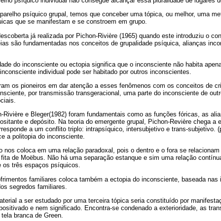
relho psíquico individual não consegue alcançar essa pluralidade de lugares d
aparelho psíquico grupal, temos que conceber uma tópica, ou melhor, uma me
uicas que se manifestam e se constroem em grupo.
scoberta já realizada por Pichon-Rivière (1965) quando este introduziu o conc
eias são fundamentadas nos conceitos de grupalidade psíquica, alianças inc
lidade do inconsciente ou ectopia significa que o inconsciente não habita ape
inconsciente individual pode ser habitado por outros inconscientes.
ram os pioneiros em dar atenção a esses fenômenos com os conceitos de cri
onsciente, por transmissão transgeracional, uma parte do inconsciente de out
ciais.
-Rivière e Bleger(1982) foram fundamentais como as funções fóricas, as ali
ositante e depósito. Na teoria do emergente grupal, Pichon-Revière chega a e
esponde a um conflito triplo: intrapsíquico, intersubjetivo e trans-subjetivo. (
ce a politopia do inconsciente.
co nos coloca em uma relação paradoxal, pois o dentro e o fora se relacion
 fita de Moëbus. Não há uma separação estanque e sim uma relação contínu
e os três espaços psíquicos.
sofrimentos familiares coloca também a ectopia do inconsciente, baseada nas i
os segredos familiares.
terial a ser estudado por uma terceira tópica seria constituído por manifest
positivado e nem significado. Encontra-se condenado a exterioridade, as tr
 tela branca de Green.