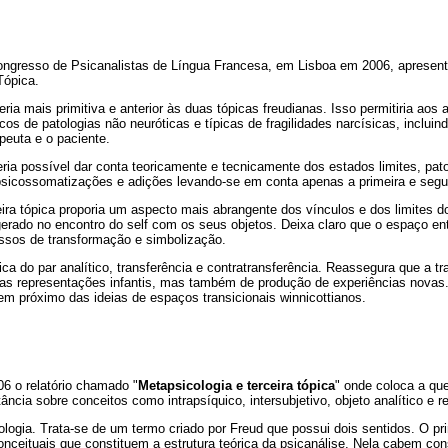
ongresso de Psicanalistas de Língua Francesa, em Lisboa em 2006, apresent
Tópica.
ria mais primitiva e anterior às duas tópicas freudianas. Isso permitiria aos 
os de patologias não neuróticas e típicas de fragilidades narcísicas, incluind
apeuta e o paciente.
ria possível dar conta teoricamente e tecnicamente dos estados limites, pato
sicossomatizações e adições levando-se em conta apenas a primeira e segun
eira tópica proporia um aspecto mais abrangente dos vínculos e dos limites do
erado no encontro do self com os seus objetos. Deixa claro que o espaço en
essos de transformação e simbolização.
ca do par analítico, transferência e contratransferência. Reassegura que a tra
das representações infantis, mas também de produção de experiências novas. 
em próximo das ideias de espaços transicionais winnicottianos.
6 o relatório chamado "
Metapsicologia e terceira tópica
" onde coloca a qu
ncia sobre conceitos como intrapsíquico, intersubjetivo, objeto analítico e r
ologia. Trata-se de um termo criado por Freud que possui dois sentidos. O pri
nceituais que constituem a estrutura teórica da psicanálise. Nela cabem con