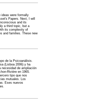
e ideas were formally
et's Papers. Next, I will
unconscious and its
y a third topic, but a
th its complexity of
les and families. These new
mpo de la Psicoanálisis.
sa (Lisboa 2006) y ha
la necesidad de ampliación
chon-Rivière en 1965.
ercero tipo que nos
ncias mutuales. Los
lias. Eses nuevos
es.