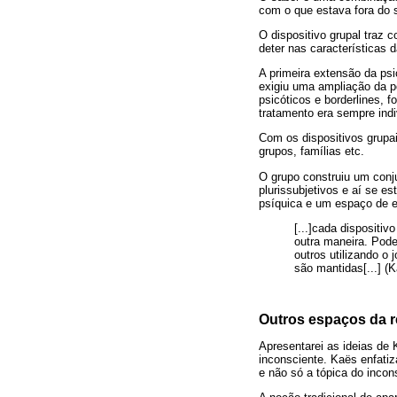
com o que estava fora do s
O dispositivo grupal traz
deter nas características 
A primeira extensão da psi
exigiu uma ampliação da p
psicóticos e borderlines, 
tratamento era sempre indi
Com os dispositivos grupai
grupos, famílias etc.
O grupo construiu um conju
plurissubjetivos e aí se 
psíquica e um espaço de es
[...]cada dispositi
outra maneira. Pode
outros utilizando o
são mantidas[...] (
Outros espaços da r
Apresentarei as ideias de
inconsciente. Kaës enfati
e não só a tópica do incon