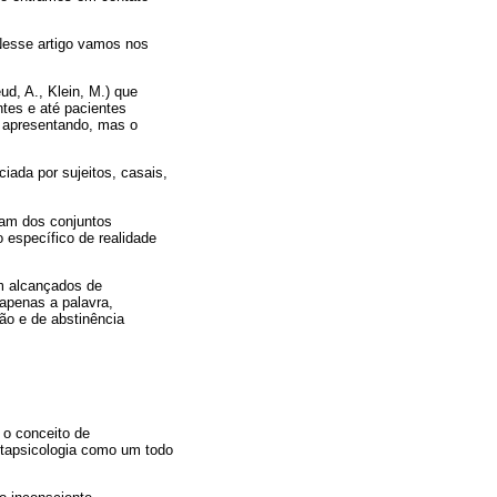
Nesse artigo vamos nos
d, A., Klein, M.) que
tes e até pacientes
e apresentando, mas o
iada por sujeitos, casais,
inam dos conjuntos
 específico de realidade
am alcançados de
 apenas a palavra,
ão e de abstinência
 o conceito de
etapsicologia como um todo