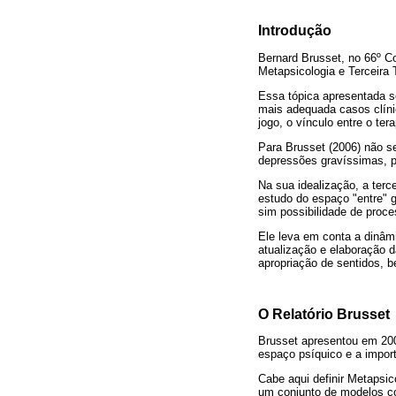
Introdução
Bernard Brusset, no 66º C
Metapsicologia e Terceira 
Essa tópica apresentada se
mais adequada casos clínic
jogo, o vínculo entre o ter
Para Brusset (2006) não se
depressões gravíssimas, p
Na sua idealização, a terc
estudo do espaço "entre" g
sim possibilidade de proc
Ele leva em conta a dinâmi
atualização e elaboração 
apropriação de sentidos, b
O Relatório Brusset
Brusset apresentou em 200
espaço psíquico e a importâ
Cabe aqui definir Metapsic
um conjunto de modelos co