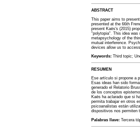
ABSTRACT
This paper aims to present 
presented at the 66th Fren
present Kaës's (2015) prop
"polytopia". This idea was 
metapsychology of the third
mutual interference. Psych
devices allow us to acces
Keywords:
Third topic; U
RESUMEN
Ese artículo si propone a p
Esas ideas han sido forma
generado el Relatorio Brus
de los conceptos epistemol
Kaës ha aclarado que si ha
permita trabajar en otros 
psicoanalistas están utiliz
dispositivos nos permiten 
Palabras llave:
Tercera tó