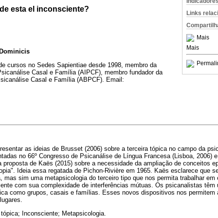
Indicadore
nde esta el inconsciente?
Links rela
Compartilh
Mais
Mais
 Dominicis
Permali
 de cursos no Sedes Sapientiae desde 1998, membro da
Psicanálise Casal e Família (AIPCF), membro fundador da
Psicanálise Casal e Família (ABPCF). Email:
resentar as ideias de Brusset (2006) sobre a terceira tópica no campo da psi
tadas no 66º Congresso de Psicanálise de Língua Francesa (Lisboa, 2006) e 
a proposta de Kaës (2015) sobre a necessidade da ampliação de conceitos e
topia". Ideia essa regatada de Pichon-Rivière em 1965. Kaës esclarece que s
a, mas sim uma metapsicologia do terceiro tipo que nos permita trabalhar em
iente com sua complexidade de interferências mútuas. Os psicanalistas têm u
ínica como grupos, casais e famílias. Esses novos dispositivos nos permitem
lugares.
 tópica; Inconsciente; Metapsicologia.