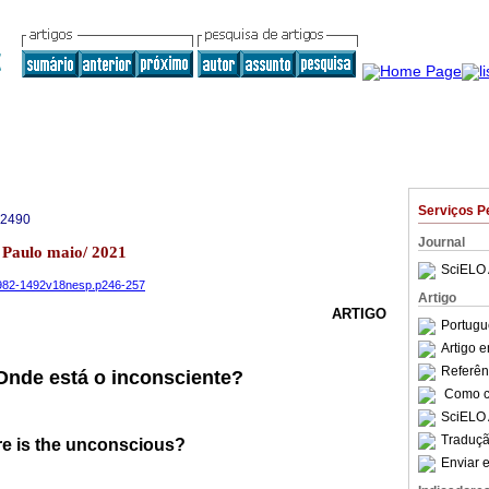
Serviços P
-2490
Journal
o Paulo maio/ 2021
SciELO 
19982-1492v18nesp.p246-257
Artigo
ARTIGO
Portugu
Artigo 
Referên
 Onde está o inconsciente?
Como ci
SciELO 
Traduçã
re is the unconscious?
Enviar e