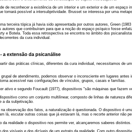
ade de reconhecer a existência de um interior e um exterior e de um espaço 
que tornará possível a intersubjetividade. Brusset se interessa por uma metap
a terceira tópica já havia sido apresentada por outros autores, Green (1983
Os autores que contribuíram para que a noção do espaço psíquico fosse enfat
rty e Botela. Toda essa retrospectiva se encontra no âmbito dos psicanalista
correntes da cura individual.
- a extensão da psicanálise
artir das práticas clínicas, diferentes da cura individual, necessitamos de 
o grupal de atendimento, podemos observar o inconsciente em lugares antes i
 torna acessível nas configurações de vínculos, grupos, casais e famílias.
er ativo e segundo Foucault (1977), dispositivos "são máquinas que fazem ver
dispositivo como um conjunto multilinear, composto de linhas de natureza difer
e a da subjetivação.
na observação dos fatos, a naturalização é questionada. O dispositivo é um
am lá, escutar outras coisas que já estavam lá, mas o recorte anterior não per
 da realidade o dispositivo nos permite ver, alcançaremos saberes distintos.
dos visíveis e dos dizíveis de um extrato da realidade. Com outro disposit