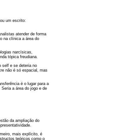
ou um escrito:
analistas atender de forma
o na clínica a área do
logias narcísicas,
da tópica freudiana.
 self e se deteria no
tre não é só espacial, mas
nsferência é o lugar para a
Seria a área do jogo e de
estão da ampliação do
epresentatividade.
meiro, mais explícito, é
structos teóricos como o