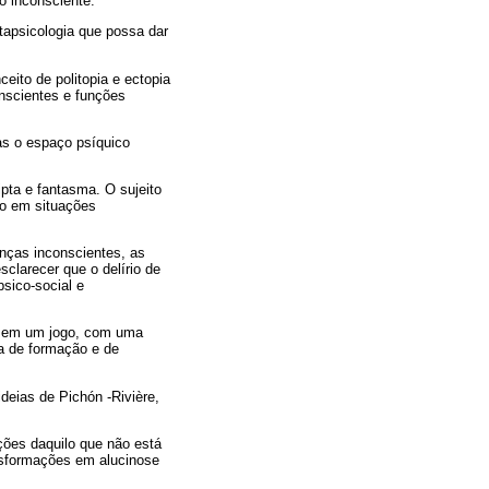
o inconsciente.
tapsicologia que possa dar
eito de politopia e ectopia
onscientes e funções
nas o espaço psíquico
pta e fantasma. O sujeito
ro em situações
anças inconscientes, as
sclarecer que o delírio de
psico-social e
am em um jogo, com uma
a de formação e de
deias de Pichón -Rivière,
ações daquilo que não está
ansformações em alucinose