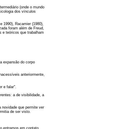
intermediário (onde o mundo
sicologia dos vínculos
 e 1990), Racamier (1980),
izada foram além de Freud,
s e teóricos que trabalham
uma expansão do corpo
nacessíveis anteriormente,
 e falar".
entes: a de visibilidade, a
a novidade que permite ver
mitia de ser visto.
ivo entramos em contato