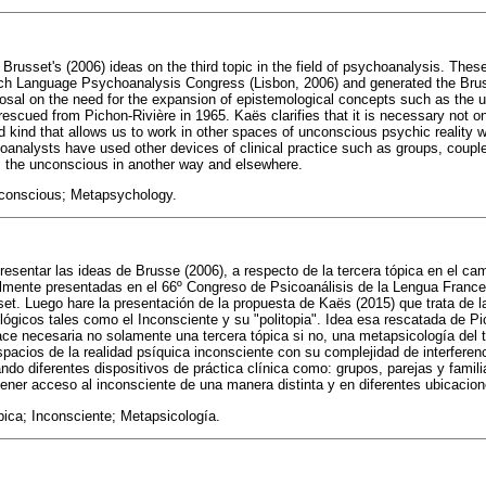
Brusset's (2006) ideas on the third topic in the field of psychoanalysis. Thes
ch Language Psychoanalysis Congress (Lisbon, 2006) and generated the Bruss
osal on the need for the expansion of epistemological concepts such as the 
rescued from Pichon-Rivière in 1965. Kaës clarifies that it is necessary not onl
 kind that allows us to work in other spaces of unconscious psychic reality wi
oanalysts have used other devices of clinical practice such as groups, coup
s the unconscious in another way and elsewhere.
nconscious; Metapsychology.
resentar las ideas de Brusse (2006), a respecto de la tercera tópica en el ca
lmente presentadas en el 66º Congreso de Psicoanálisis de la Lengua France
set. Luego hare la presentación de la propuesta de Kaës (2015) que trata de 
ógicos tales como el Inconsciente y su "politopia". Idea esa rescatada de Pi
ce necesaria no solamente una tercera tópica si no, una metapsicología del t
espacios de la realidad psíquica inconsciente con su complejidad de interfere
ando diferentes dispositivos de práctica clínica como: grupos, parejas y fami
tener acceso al inconsciente de una manera distinta y en diferentes ubicacion
pica; Inconsciente; Metapsicología.