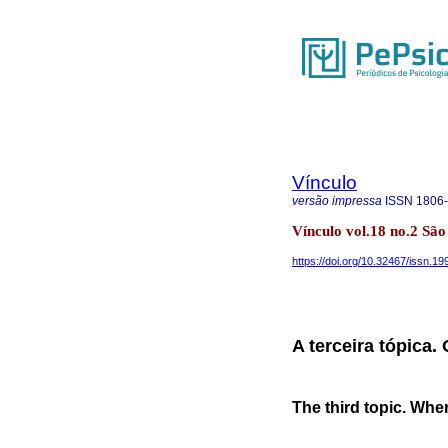
Vínculo
versão impressa
ISSN
1806
Vínculo vol.18 no.2 Sã
https://doi.org/10.32467/issn.
A terceira tópica.
The third topic. Whe