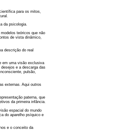
ientífica para os mitos,
ural.
a da psicologia.
e modelos teóricos que não
ontos de vista dinâmico,
a descrição do real
te em uma visão exclusiva
os desejos e a descarga das
nconsciente, pulsão,
as externas. Aqui outros
representação paterna, que
etivos da primeira infância.
 visão espacial do mundo
ca do aparelho psíquico e
nos e o conceito da