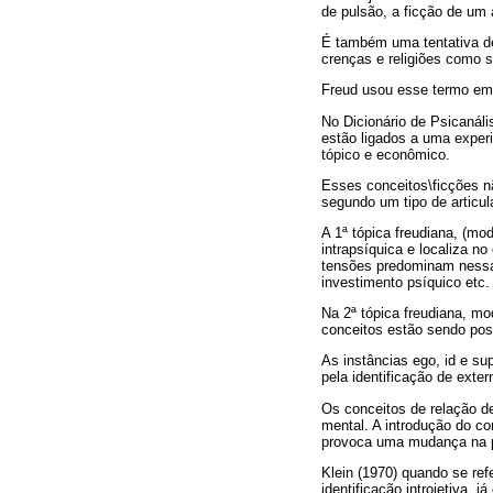
de pulsão, a ficção de um 
É também uma tentativa de 
crenças e religiões como s
Freud usou esse termo em 1
No Dicionário de Psicanáli
estão ligados a uma experi
tópico e econômico.
Esses conceitos\ficções n
segundo um tipo de articul
A 1ª tópica freudiana, (mo
intrapsíquica e localiza n
tensões predominam nessa 
investimento psíquico etc.
Na 2ª tópica freudiana, mo
conceitos estão sendo pos
As instâncias ego, id e su
pela identificação de exter
Os conceitos de relação de
mental. A introdução do c
provoca uma mudança na p
Klein (1970) quando se ref
identificação introjetiva, 