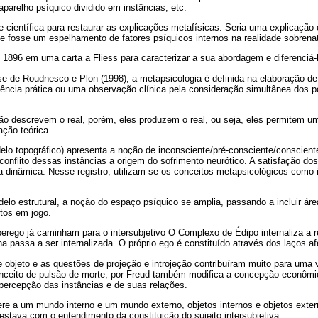
aparelho psíquico dividido em instâncias, etc.
científica para restaurar as explicações metafísicas. Seria uma explicação c
e fosse um espelhamento de fatores psíquicos internos na realidade sobrenat
896 em uma carta a Fliess para caracterizar a sua abordagem e diferenciá-l
se de Roudnesco e Plon (1998), a metapsicologia é definida na elaboração d
ência prática ou uma observação clínica pela consideração simultânea dos p
ão descrevem o real, porém, eles produzem o real, ou seja, eles permitem um
ação teórica.
delo topográfico) apresenta a noção de inconsciente/pré-consciente/conscien
o conflito dessas instâncias a origem do sofrimento neurótico. A satisfação d
dinâmica. Nesse registro, utilizam-se os conceitos metapsicológicos como i
delo estrutural, a noção do espaço psíquico se amplia, passando a incluir áre
tos em jogo.
perego já caminham para o intersubjetivo O Complexo de Édipo internaliza a 
na passa a ser internalizada. O próprio ego é constituído através dos laços af
 objeto e as questões de projeção e introjeção contribuíram muito para uma
onceito de pulsão de morte, por Freud também modifica a concepção econômi
ercepção das instâncias e de suas relações.
ere a um mundo interno e um mundo externo, objetos internos e objetos exter
já estava com o entendimento da constituição do sujeito intersubjetiva.