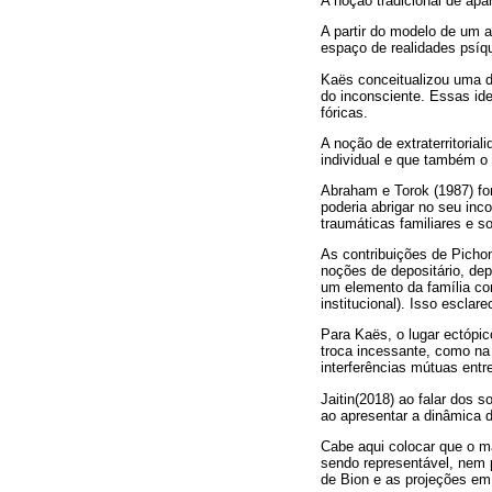
A noção tradicional de apa
A partir do modelo de um 
espaço de realidades psíq
Kaës conceitualizou uma de
do inconsciente. Essas id
fóricas.
A noção de extraterritoria
individual e que também o 
Abraham e Torok (1987) fo
poderia abrigar no seu inc
traumáticas familiares e so
As contribuições de Pichon
noções de depositário, dep
um elemento da família corr
institucional). Isso esclare
Para Kaës, o lugar ectópi
troca incessante, como na
interferências mútuas entr
Jaitin(2018) ao falar dos 
ao apresentar a dinâmica d
Cabe aqui colocar que o ma
sendo representável, nem 
de Bion e as projeções em