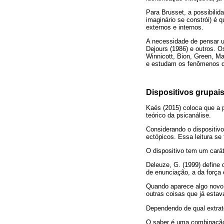
Para Brusset, a possibilid
imaginário se constrói) é 
externos e internos.
A necessidade de pensar um
Dejours (1986) e outros. 
Winnicott, Bion, Green, Ma
e estudam os fenômenos de
Dispositivos grupais
Kaës (2015) coloca que a p
teórico da psicanálise.
Considerando o dispositiv
ectópicos. Essa leitura se
O dispositivo tem um carát
Deleuze, G. (1999) define 
de enunciação, a da força 
Quando aparece algo novo 
outras coisas que já estav
Dependendo de qual extrato
O saber é uma combinação 