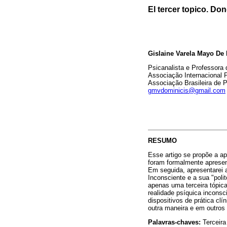
El tercer topico. Do
Gislaine Varela Mayo De
Psicanalista e Professora
Associação Internacional 
Associação Brasileira de 
gmvdominicis@gmail.com
RESUMO
Esse artigo se propõe a ap
foram formalmente apresen
Em seguida, apresentarei 
Inconsciente e a sua "poli
apenas uma terceira tópic
realidade psíquica inconsc
dispositivos de prática cl
outra maneira e em outros 
Palavras-chaves:
Terceira