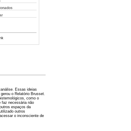
s
cionados
ar
nk
canálise. Essas ideias
gerou o Relatório Brusset.
pistemológicos, como o
e faz necessária não
 outros espaços da
tilizado outros
 acessar o inconsciente de