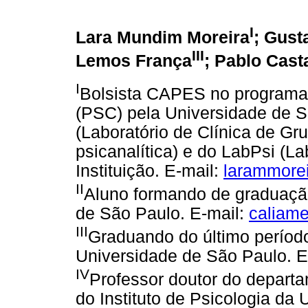
I
Lara Mundim Moreira
; Gust
III
Lemos França
; Pablo Cas
I
Bolsista CAPES no programa 
(PSC) pela Universidade de 
(Laboratório de Clínica de Gr
psicanalítica) e do LabPsi (L
Instituição. E-mail:
larammore
II
Aluno formando de graduaçã
de São Paulo. E-mail:
caliam
III
Graduando do último período
Universidade de São Paulo. E
IV
Professor doutor do departa
do Instituto de Psicologia da