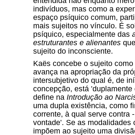
entendida não enquanto mero 
indivíduos, mas como a experi
espaço psíquico comum, partil
mais sujeitos no vínculo. É s
psíquico, especialmente das
estruturantes e alienantes
que 
sujeito do inconsciente.
Kaës concebe o sujeito como 
avança na apropriação da próp
intersubjetivo do qual é, de iní
concepção, está 'duplamente 
define na
Introdução ao Narc
uma dupla existência, como 
corrente, à qual serve contra 
vontade'. Se as modalidades c
impõem ao sujeito uma divisão