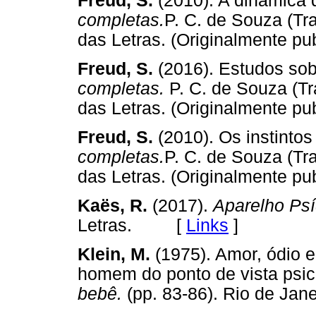
Freud, S.
(2010). A dinâmica d
completas.
P. C. de Souza (Tr
das Letras. (Originalmente
Freud, S.
(2016). Estudos sobr
completas.
P. C. de Souza (Tr
das Letras. (Originalmente
Freud, S.
(2010). Os instintos
completas.
P. C. de Souza (Tr
das Letras. (Originalmente
Kaës, R.
(2017).
Aparelho Psí
Letras. [
Links
]
Klein, M.
(1975). Amor, ódio 
homem do ponto de vista psica
bebê.
(pp. 83-86). Rio de J