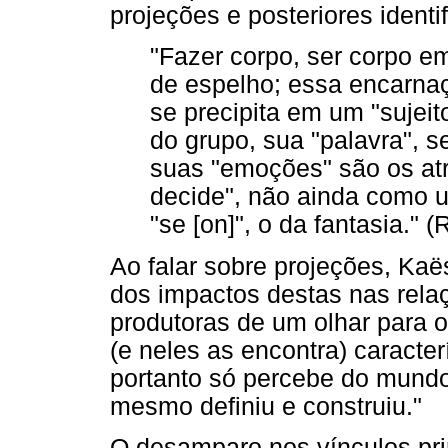
projeções e posteriores identi
"Fazer corpo, ser corpo e
de espelho; essa encarnaç
se precipita em um "sujeit
do grupo, sua "palavra", 
suas "emoções" são os atri
decide", não ainda como 
"se [on]", o da fantasia." 
Ao falar sobre projeções, Kaës
dos impactos destas nas rela
produtoras de um olhar para o
(e neles as encontra) caracter
portanto só percebe do mundo
mesmo definiu e construiu."
O desamparo nos vínculos primá