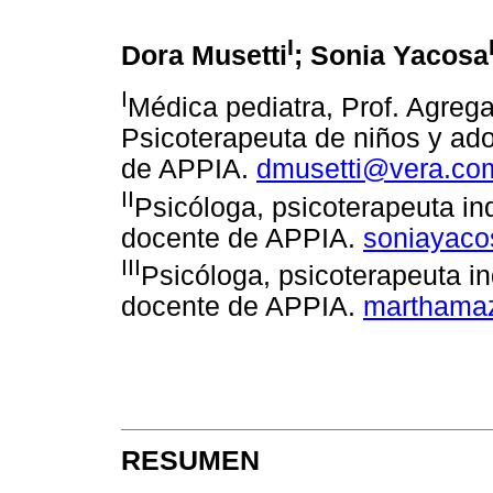
I
Dora Musetti
; Sonia Yacosa
I
Médica pediatra, Prof. Agrega
Psicoterapeuta de niños y ad
de APPIA.
dmusetti@vera.co
II
Psicóloga, psicoterapeuta in
docente de APPIA.
soniayac
III
Psicóloga, psicoterapeuta i
docente de APPIA.
marthamaz
RESUMEN