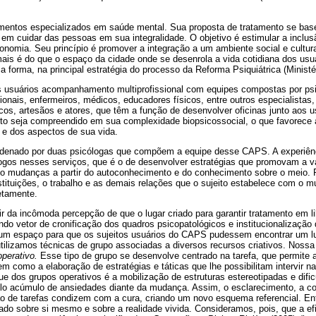
entos especializados em saúde mental. Sua proposta de tratamento se bas
 em cuidar das pessoas em sua integralidade. O objetivo é estimular a inclusão
tonomia. Seu princípio é promover a integração a um ambiente social e cultur
is é do que o espaço da cidade onde se desenrola a vida cotidiana dos usuá
forma, na principal estratégia do processo da Reforma Psiquiátrica (Ministé
usuários acompanhamento multiprofissional com equipes compostas por psi
ionais, enfermeiros, médicos, educadores físicos, entre outros especialistas,
os, artesãos e atores, que têm a função de desenvolver oficinas junto aos us
ito seja compreendido em sua complexidade biopsicossocial, o que favorece a
 e dos aspectos de sua vida.
rdenado por duas psicólogas que compõem a equipe desse CAPS. A experiên
logos nesses serviços, que é o de desenvolver estratégias que promovam a v
ando mudanças a partir do autoconhecimento e do conhecimento sobre o meio.
s instituições, o trabalho e as demais relações que o sujeito estabelece com o
retamente.
ir da incômoda percepção de que o lugar criado para garantir tratamento em l
do vetor de cronificação dos quadros psicopatológicos e institucionalização 
 um espaço para que os sujeitos usuários do CAPS pudessem encontrar um lu
tilizamos técnicas de grupo associadas a diversos recursos criativos. Nossa 
operativo.
Esse tipo de grupo se desenvolve centrado na tarefa, que permite a
em como a elaboração de estratégias e táticas que lhe possibilitam intervir n
que dos grupos operativos é a mobilização de estruturas estereotipadas e dif
lo acúmulo de ansiedades diante da mudança. Assim, o esclarecimento, a c
o de tarefas condizem com a cura, criando um novo esquema referencial. E
izado sobre si mesmo e sobre a realidade vivida. Consideramos, pois, que a e