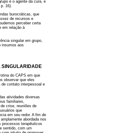
grupo é o agente da cura, e
p. 16).
ndas burocráticas, que
assez de recursos e
 pudemos perceber certa
e em relação à
vência singular em grupo,
do insumos aos
A SINGULARIDADE
 rotina do CAPS em que
os observar que eles
de contato interpessoal e
das atividades diversas
us familiares,
e crise, reuniões de
 usuários que
cia em seu redor. A fim de
iz amplamente abordada nos
s processos terapêuticos
se sentido, com um
o com intuito de promover