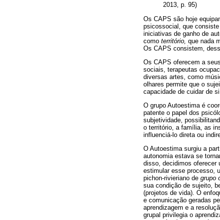
2013, p. 95)
Os CAPS são hoje equipam
psicossocial, que consiste
iniciativas de ganho de au
como
território,
que nada ma
Os CAPS consistem, dessa 
Os CAPS oferecem a seus 
sociais, terapeutas ocupac
diversas artes, como músic
olhares permite que o suje
capacidade de cuidar de si
O grupo Autoestima é coo
patente o papel dos psicó
subjetividade, possibilit
o território, a família, a
influenciá-lo direta ou indi
O Autoestima surgiu a part
autonomia estava se tornan
disso, decidimos oferecer
estimular esse processo, u
pichon-rivieriano de
grupo 
sua condição de sujeito, b
(projetos de vida). O enfo
e comunicação geradas pe
aprendizagem e a resoluçã
grupal privilegia o aprend