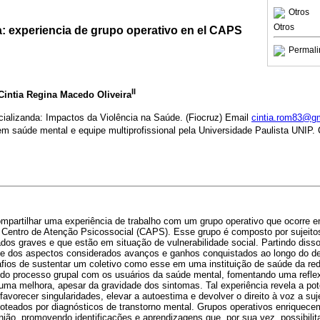
Otros
Otros
: experiencia de grupo operativo en el CAPS
Permali
II
 Cintia Regina Macedo Oliveira
ializanda: Impactos da Violência na Saúde. (Fiocruz) Email
cintia.rom83@g
em saúde mental e equipe multiprofissional pela Universidade Paulista UNIP.
ompartilhar uma experiência de trabalho com um grupo operativo que ocorre 
 Centro de Atenção Psicossocial (CAPS). Esse grupo é composto por sujeit
dos graves e que estão em situação de vulnerabilidade social. Partindo disso
lise dos aspectos considerados avanços e ganhos conquistados ao longo do d
ios de sustentar um coletivo como esse em uma instituição de saúde da rede
s do processo grupal com os usuários da saúde mental, fomentando uma refle
guma melhora, apesar da gravidade dos sintomas. Tal experiência revela a po
favorecer singularidades, elevar a autoestima e devolver o direito à voz a su
oteados por diagnósticos de transtorno mental. Grupos operativos enriquece
união, promovendo identificações e aprendizagens que, por sua vez, possibil