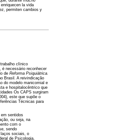
s que, durante mucho
 enriquecen la vida
vez, permiten cambios y
rabalho clínico
 é necessário reconhecer
do de
Reforma Psiquiátrica.
 Brasil. A reivindicação
ão do modelo manicomial e
ta e hospitalocêntrico que
entidades Os CAPS surgiram
004), este que supõe o
eferências Técnicas para
e em sentidos
ação, ou seja, na
imento com o
-se, sendo
 laços sociais, o
eral de Psicologia,