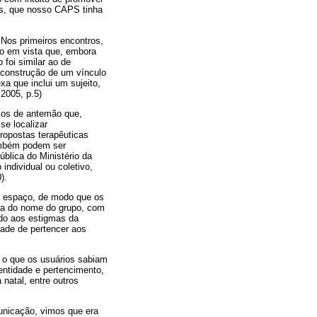
ões, que nosso CAPS tinha
 Nos primeiros encontros,
do em vista que, embora
foi similar ao de
 construção de um vínculo
a que inclui um sujeito,
2005, p.5)
amos de antemão que,
se localizar
ropostas terapêuticas
também podem ser
blica do Ministério da
individual ou coletivo,
).
ao espaço, de modo que os
lha do nome do grupo, com
ado aos estigmas da
dade de pertencer aos
 o que os usuários sabiam
dentidade e pertencimento,
natal, entre outros
municação, vimos que era