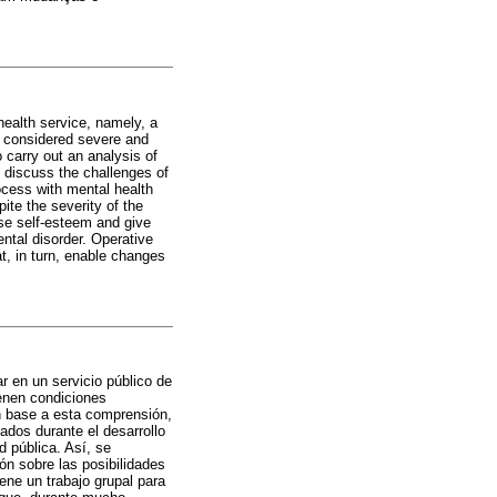
health service, namely, a
 considered severe and
to carry out an analysis of
 discuss the challenges of
rocess with mental health
ite the severity of the
se self-esteem and give
ntal disorder. Operative
at, in turn, enable changes
r en un servicio público de
ienen condiciones
n base a esta comprensión,
ados durante el desarrollo
d pública. Así, se
ón sobre las posibilidades
ene un trabajo grupal para