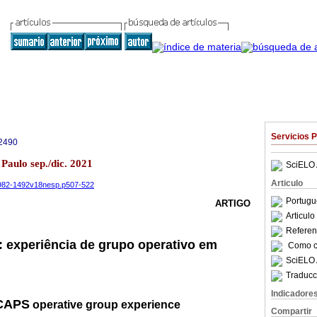
Servicios 
2490
 Paulo sep./dic. 2021
SciELO 
Articulo
19982-1492v18nesp.p507-522
Portugu
ARTIGO
Articul
Referenc
: experiência de grupo operativo em
Como ci
SciELO 
Traducc
Indicadore
CAPS
operative group experience
Compartir