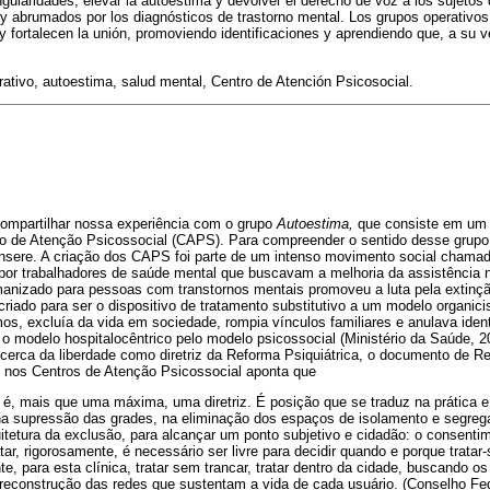
ingularidades, elevar la autoestima y devolver el derecho de voz a los sujeto
 y abrumados por los diagnósticos de trastorno mental. Los grupos operativos
 y fortalecen la unión, promoviendo identificaciones y aprendiendo que, a su 
ativo, autoestima, salud mental, Centro de Atención Psicosocial.
 compartilhar nossa experiência com o grupo
Autoestima,
que consiste em um t
 de Atenção Psicossocial (CAPS). Para compreender o sentido desse grupo,
insere. A criação dos CAPS foi parte de um intenso movimento social chama
 por trabalhadores de saúde mental que buscavam a melhoria da assistência no
manizado para pessoas com transtornos mentais promoveu a luta pela extinç
riado para ser o dispositivo de tratamento substitutivo a um modelo organicis
smos, excluía da vida em sociedade, rompia vínculos familiares e anulava id
 o modelo hospitalocêntrico pelo modelo psicossocial (Ministério da Saúde, 2
cerca da liberdade como diretriz da Reforma Psiquiátrica, o documento de R
 nos Centros de Atenção Psicossocial aponta que
 é, mais que uma máxima, uma diretriz. É posição que se traduz na prática 
 na supressão das grades, na eliminação dos espaços de isolamento e segreg
uitetura da exclusão, para alcançar um ponto subjetivo e cidadão: o consent
tar, rigorosamente, é necessário ser livre para decidir quando e porque tratar
e, para esta clínica, tratar sem trancar, tratar dentro da cidade, buscando os
 reconstrução das redes que sustentam a vida de cada usuário. (Conselho Fed