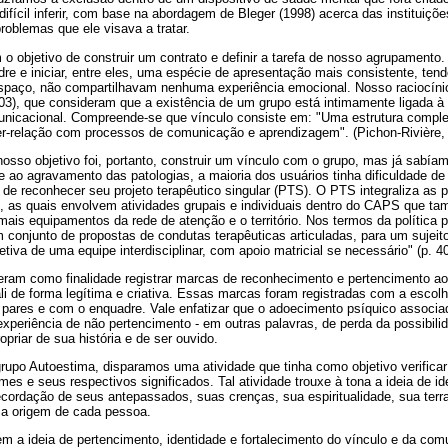
 difícil inferir, com base na abordagem de Bleger (1998) acerca das instituiç
oblemas que ele visava a tratar.
 objetivo de construir um contrato e definir a tarefa de nosso agrupamento.
re e iniciar, entre eles, uma espécie de apresentação mais consistente, ten
ço, não compartilhavam nenhuma experiência emocional. Nosso raciocínio 
3), que consideram que a existência de um grupo está intimamente ligada à
municacional. Compreende-se que vínculo consiste em: "Uma estrutura complex
er-relação com processos de comunicação e aprendizagem". (Pichon-Rivière, 
osso objetivo foi, portanto, construir um vínculo com o grupo, mas já sabí
 e ao agravamento das patologias, a maioria dos usuários tinha dificuldade de 
e reconhecer seu projeto terapêutico singular (PTS). O PTS integraliza as p
e, as quais envolvem atividades grupais e individuais dentro do CAPS que 
is equipamentos da rede de atenção e o território. Nos termos da política pú
conjunto de propostas de condutas terapêuticas articuladas, para um sujeito 
tiva de uma equipe interdisciplinar, com apoio matricial se necessário" (p. 40
veram como finalidade registrar marcas de reconhecimento e pertencimento 
li de forma legítima e criativa. Essas marcas foram registradas com a esco
 pares e com o enquadre. Vale enfatizar que o adoecimento psíquico associ
 experiência de não pertencimento - em outras palavras, de perda da possibili
priar de sua história e de ser ouvido.
upo Autoestima, disparamos uma atividade que tinha como objetivo verificar
es e seus respectivos significados. Tal atividade trouxe à tona a ideia de i
ecordação de seus antepassados, suas crenças, sua espiritualidade, sua terra 
 a origem de cada pessoa.
m a ideia de pertencimento, identidade e fortalecimento do vínculo e da co