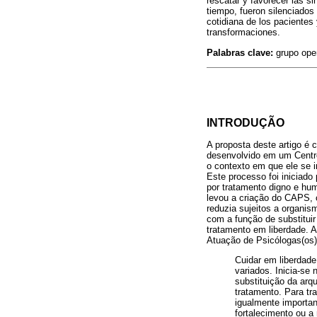
rescatar y favorecer las s
tiempo, fueron silenciados
cotidiana de los pacientes
transformaciones.
Palabras clave:
grupo oper
INTRODUÇÃO
A proposta deste artigo é
desenvolvido em um Centro
o contexto em que ele se 
Este processo foi iniciado
por tratamento digno e hu
levou a criação do CAPS, c
reduzia sujeitos a organi
com a função de substituir
tratamento em liberdade. A
Atuação de Psicólogas(os)
Cuidar em liberdade
variados. Inicia-se
substituição da arq
tratamento. Para tra
igualmente important
fortalecimento ou a