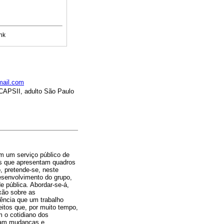
nk
mail.com
 CAPSII, adulto São Paulo
em um serviço público de
os que apresentam quadros
, pretende-se, neste
esenvolvimento do grupo,
 pública. Abordar-se-á,
xão sobre as
tência que um trabalho
jeitos que, por muito tempo,
m o cotidiano dos
itam mudanças e