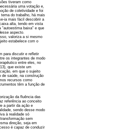
ssões tiveram como
 necessária uma votação e,
oção de coletividade e foi
 tema do trabalho, há mais
e-ia mais fácil descobrir a
ixa alta, tendo em vista
 "autoestima baixa" e que
desse aspecto.
isso, valoriza a si mesmo
ujeito estabelece com o
ara discutir e refletir
tre os integrantes de modo
rapêutico entre eles, no
013), que existe um
ucação, em que o sujeito
o de saúde, na construção
zamos recursos como
nstrumentos têm a função de
orização da fluência das
az referência ao conceito
e a partir da ação e
ealidade, sendo desse modo
iva à realidade só
há transformação sem
esma direção, seja em
ocesso é capaz de conduzir