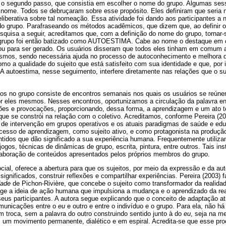
 o segundo passo, que consistia em escolher o nome do grupo. Algumas se
e nome. Todos se debruçaram sobre esse propósito. Eles definiram que seria
iberativa sobre tal nomeação. Essa atividade foi dando aos participantes a n
do grupo. Parafraseando os métodos acadêmicos, que dizem que, ao definir o
esquisa a seguir, acreditamos que, com a definição do nome do grupo, tornar-s
 grupo foi então batizado como AUTOESTIMA. Cabe ao nome o destaque em ca
ou para ser gerado. Os usuários disseram que todos eles tinham em comum a
smos, sendo necessária ajuda no processo de autoconhecimento e melhora 
mo a qualidade do sujeito que está satisfeito com sua identidade e que, por 
 A autoestima, nesse seguimento, interfere diretamente nas relações que o s
os no grupo consiste de encontros semanais nos quais os usuários se reúnem p
or eles mesmos. Nesses encontros, oportunizamos a circulação da palavra en
ções e provocações, proporcionando, dessa forma, a aprendizagem e um ato te
ue se constrói na relação com o coletivo. Acreditamos, conforme Pereira (2
a de intervenção em grupos operativos e os atuais paradigmas de saúde e ed
ocesso de aprendizagem, como sujeito ativo, e como protagonista na produçã
tidos que dão significado a sua experiência humana. Frequentemente utili
ogos, técnicas de dinâmicas de grupo, escrita, pintura, entre outros. Tais i
 elaboração de conteúdos apresentados pelos próprios membros do grupo.
ial, oferece a abertura para que os sujeitos, por meio da expressão e da aut
ignificados, construir reflexões e compartilhar experiências. Pereira (2003) f
dade
de Pichon-Rivière, que concebe o sujeito como transformador da realidad
ange a ideia de ação humana que impulsiona a mudança e o aprendizado da r
eus participantes. A autora segue explicando que o conceito de adaptação at
omunicações entre o
eu
e outro e entre o indivíduo e o grupo. Para ela, não 
m troca, sem a palavra do outro construindo sentido junto à do
eu
, seja na m
em um movimento permanente, dialético e em espiral. Acredita-se que esse pr