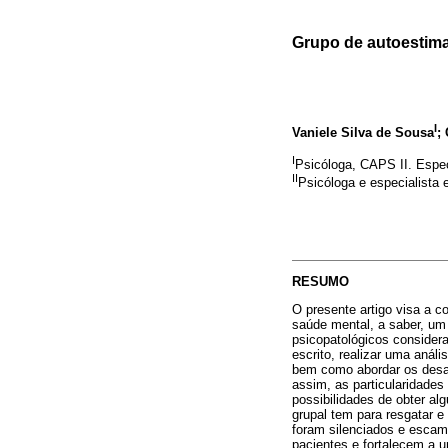
Grupo de autoestima
I
Vaniele Silva de Sousa
;
I
Psicóloga, CAPS II. Espec
II
Psicóloga e especialista 
RESUMO
O presente artigo visa a c
saúde mental, a saber, um
psicopatológicos considera
escrito, realizar uma aná
bem como abordar os desaf
assim, as particularidade
possibilidades de obter al
grupal tem para resgatar e 
foram silenciados e escam
pacientes e fortalecem a 