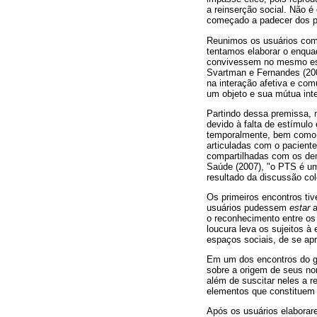
a reinserção social. Não é
começado a padecer dos pr
Reunimos os usuários com o
tentamos elaborar o enquad
convivessem no mesmo espa
Svartman e Fernandes (200
na interação afetiva e co
um objeto e sua mútua int
Partindo dessa premissa, n
devido à falta de estímulo
temporalmente, bem como d
articuladas com o pacient
compartilhadas com os dema
Saúde (2007), "o PTS é um 
resultado da discussão cole
Os primeiros encontros ti
usuários pudessem
estar
a
o reconhecimento entre os
loucura leva os sujeitos à
espaços sociais, de se apro
Em um dos encontros do gr
sobre a origem de seus nom
além de suscitar neles a r
elementos que constituem
Após os usuários elaborare