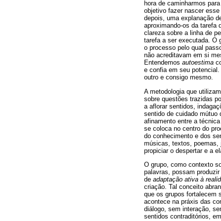
hora de caminharmos para
objetivo fazer nascer ess
depois, uma explanação del
aproximando-os da tarefa 
clareza sobre a linha de p
tarefa a ser executada. O
o processo pelo qual pass
não acreditavam em si me
Entendemos
autoestima
co
e confia em seu potencial.
outro e consigo mesmo.
A metodologia que utilizam
sobre questões trazidas p
a aflorar sentidos, indaga
sentido de cuidado mútuo q
afinamento entre a técnic
se coloca no centro do pr
do conhecimento e dos sen
músicas, textos, poemas, j
propiciar o despertar e a
O grupo, como contexto soc
palavras, possam produzir s
de
adaptação ativa à reali
criação. Tal conceito abr
que os grupos fortalecem s
acontece na práxis das c
diálogo, sem interação, se
sentidos contraditórios, 