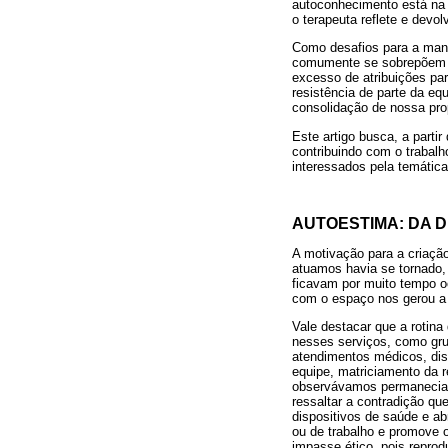
autoconhecimento está na t
o terapeuta reflete e devo
Como desafios para a manu
comumente se sobrepõem à 
excesso de atribuições par
resistência de parte da e
consolidação de nossa pro
Este artigo busca, a parti
contribuindo com o trabalh
interessados pela temática
AUTOESTIMA: DA 
A motivação para a criaçã
atuamos havia se tornado, 
ficavam por muito tempo o
com o espaço nos gerou a 
Vale destacar que a rotina
nesses serviços, como grup
atendimentos médicos, dis
equipe, matriciamento da r
observávamos permanecia
ressaltar a contradição q
dispositivos de saúde e ab
ou de trabalho e promove 
impasse ético, pois reprod