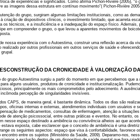
roca de experiências e significados. Como afirma Pichon-Rivière (2005), "o 
lve as imagens dessa estrutura em contínuo movimento"( Pichon-Rivière 2005 
tenção do grupo, surgiram algumas limitações institucionais, como as dema
criação de dispositivos clínicos, o investimento limitado, que acarreta esc
a os técnicos, e a insuficiência e a inadequação do espaço físico. Ademais,
quipe em compreender o grupo, o que levou a aparentes movimentos de boicot
posta.
r de nossa experiência com o Autoestima, construir uma reflexão acerca da vi
o realizado por outros profissionais em outros serviços de saúde e oferecen
 grupal.
DESCONSTRUÇÃO DA CRONICIDADE À VALORIZAÇÃO D
o do grupo Autoestima surgiu a partir do momento em que percebemos que a
para alguns usuários, produtora de cronicidade e institucionalização. Pudem
ciosos, principalmente os mais comprometidos pelo adoecimento. A ausência 
incômoda percepção de singularidades invisíveis.
 dos CAPS, de maneira geral, é bastante dinâmica. Todos os dias são realiza
os, oficinas internas e externas, atendimentos individuais com usuários e se
pensação de medicamentos, consultas de enfermagem, atenção a situações d
ede de atenção psicossocial, entre outras práticas e eventos. No entanto, os
m nesse espaço destinado a
ambiência
ou
convivência
alheios ao que aconte
ue estava exposta, cabe esclarecer que o conceito de ambiência é uma diretr
range os seguintes aspectos: espaço que visa à confortabilidade, favorece o
o encontro entre os sujeitos (Ministério da Saúde, 2009). Deparamo-nos, nes
uzíamos a exclusão dentro de um dispositivo de saúde mental que fora criad