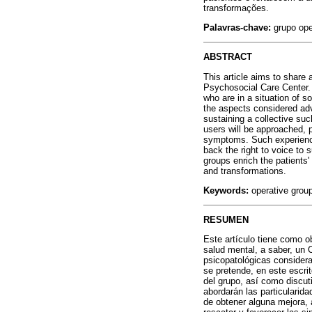
transformações.
Palavras-chave:
grupo ope
ABSTRACT
This article aims to share 
Psychosocial Care Center.
who are in a situation of so
the aspects considered adv
sustaining a collective such
users will be approached, p
symptoms. Such experience 
back the right to voice to
groups enrich the patients'
and transformations.
Keywords:
operative group
RESUMEN
Este artículo tiene como ob
salud mental, a saber, un 
psicopatológicas considera
se pretende, en este escri
del grupo, así como discut
abordarán las particularid
de obtener alguna mejora, 