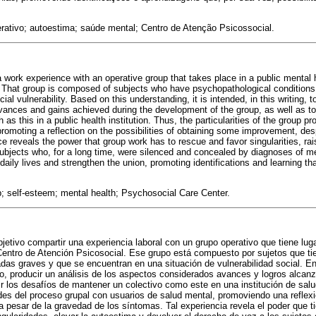
rativo; autoestima; saúde mental; Centro de Atenção Psicossocial.
a work experience with an operative group that takes place in a public mental 
 That group is composed of subjects who have psychopathological conditions
cial vulnerability. Based on this understanding, it is intended, in this writing, 
ances and gains achieved during the development of the group, as well as to
 as this in a public health institution. Thus, the particularities of the group p
romoting a reflection on the possibilities of obtaining some improvement, desp
reveals the power that group work has to rescue and favor singularities, rai
 subjects who, for a long time, were silenced and concealed by diagnoses of me
 daily lives and strengthen the union, promoting identifications and learning th
; self-esteem; mental health; Psychosocial Care Center.
jetivo compartir una experiencia laboral con un grupo operativo que tiene luga
Centro de Atención Psicosocial. Ese grupo está compuesto por sujetos que t
das graves y que se encuentran en una situación de vulnerabilidad social. E
to, producir un análisis de los aspectos considerados avances y logros alcanz
ir los desafíos de mantener un colectivo como este en una institución de salu
ades del proceso grupal con usuarios de salud mental, promoviendo una reflexi
a pesar de la gravedad de los síntomas. Tal experiencia revela el poder que ti