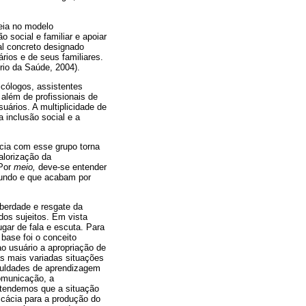
eia no modelo
 social e familiar e apoiar
al concreto designado
rios e de seus familiares.
rio da Saúde, 2004).
cólogos, assistentes
 além de profissionais de
uários. A multiplicidade de
 inclusão social e a
cia com esse grupo torna
alorização da
 Por
meio,
deve-se entender
 mundo e que acabam por
iberdade e resgate da
dos sujeitos. Em vista
gar de fala e escuta. Para
base foi o conceito
o usuário a apropriação de
as mais variadas situações
iculdades de aprendizagem
omunicação, a
ntendemos que a situação
ficácia para a produção do