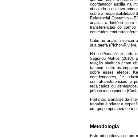
coordenador auxilia na in
atingindo o objetivo prim
sobre a responsabilidade 
Referencial Operativo – E
analisa a história junt
transferências do campo 
conteúdos contratransferen
Cabe ao analista vencer a
sua tarefa (Pichon-Rivière,
Há na Psicanálise certa co
Segundo Mattos (2010), p
relação analítica criam o
também sofre os impactos 
sobre esses efeitos. Ka
coordenadores, "é induzi
contratransferenciais e 
recalcados ou denegados,
próprio inconsciente (Cast
Portanto, a análise da int
trabalho é relatar a experi
um grupo operativo com pro
Metodologia
Este artigo deriva de um r