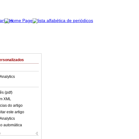
ersonalizados
Analytics
ês (pdf)
em XML
cias do artigo
tar este artigo
Analytics
o automática
s