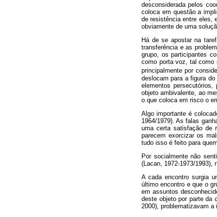
desconsiderada pelos coor
coloca em questão a impli
de resistência entre eles, 
obviamente de uma solução
Há de se apostar na taref
transferência e as proble
grupo, os participantes c
como porta voz, tal como 
principalmente por consid
deslocam para a figura do 
elementos persecutórios, 
objeto ambivalente, ao m
o que coloca em risco o e
Algo importante é colocad
1964/1979). As falas ganh
uma certa satisfação de 
parecem exorcizar os mal
tudo isso é feito para q
Por socialmente não senti
(Lacan, 1972-1973/1993), n
A cada encontro surgia u
último encontro e que o gr
em assuntos desconhecidos
deste objeto por parte da
2000), problematizavam a i