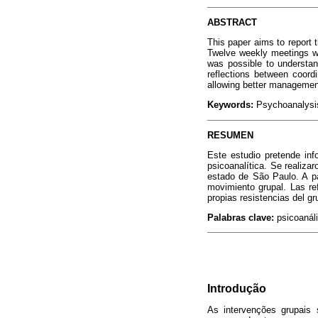
ABSTRACT
This paper aims to report 
Twelve weekly meetings were
was possible to understan
reflections between coord
allowing better management
Keywords:
Psychoanalysis;
RESUMEN
Este estudio pretende inf
psicoanalítica. Se realiza
estado de São Paulo. A par
movimiento grupal. Las re
propias resistencias del g
Palabras clave:
psicoanáli
Introdução
As intervenções grupais 