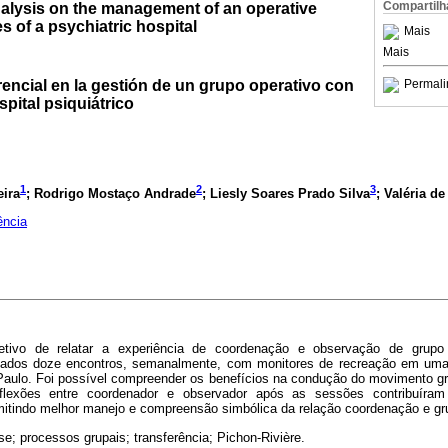
Compartilh
analysis on the management of an operative
 of a psychiatric hospital
Mais
Mais
Permali
erencial en la gestión de un grupo operativo con
pital psiquiátrico
1
2
3
ira
; Rodrigo Mostaço Andrade
; Liesly Soares Prado Silva
; Valéria d
ência
etivo de relatar a experiência de coordenação e observação de grupo 
izados doze encontros, semanalmente, com monitores de recreação em uma i
Paulo. Foi possível compreender os benefícios na condução do movimento gru
reflexões entre coordenador e observador após as sessões contribuíra
rmitindo melhor manejo e compreensão simbólica da relação coordenação e gr
e; processos grupais; transferência; Pichon-Rivière.