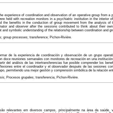
the experience of coordination and observation of an operative group from a 
 held with recreation monitors in a psychiatric institution in the interior o
d the benefits in the conduction of group movement from the analysis of t
inator and observer after the sessions contributed to think about their own
 and symbolic understanding of the relationship between coordination and gr
 group processes; transference; Pichon-Rivière.
ormar de la experiencia de coordinación y observación de un grupo opera
ron doce reuniones semanales con monitores de recreación en una institución ps
tir del análisis de las intertransferencias fue posible comprender los bene
flexiones entre el coordinador y el observador después de las sesiones con
rupo, permitiendo una mejor gestión y comprensión simbólica de la relación en
sis; Procesos grupales; transferencia; Pichon-Rivière.
são relevantes em diversos campos, principalmente na área da saúde, 