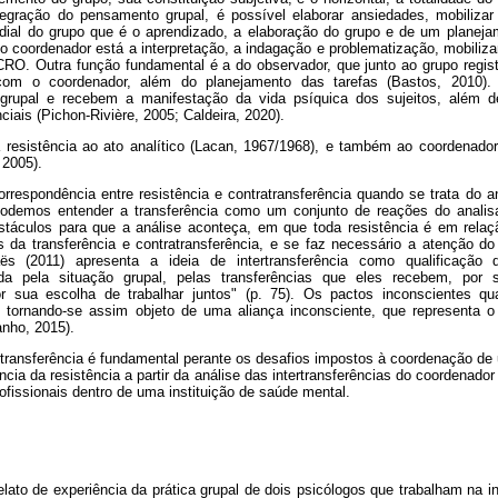
tegração do pensamento grupal, é possível elaborar ansiedades, mobilizar 
ordial do grupo que é o aprendizado, a elaboração do grupo e de um plane
do coordenador está a interpretação, a indagação e problematização, mobili
CRO. Outra função fundamental é a do observador, que junto ao grupo regis
o com o coordenador, além do planejamento das tarefas (Bastos, 201
grupal e recebem a manifestação da vida psíquica dos sujeitos, além d
ciais (Pichon-Rivière, 2005; Caldeira, 2020).
 resistência ao ato analítico (Lacan, 1967/1968), e também ao coordenad
 2005).
rrespondência entre resistência e contratransferência quando se trata do a
odemos entender a transferência como um conjunto de reações do analis
bstáculos para que a análise aconteça, em que toda resistência é em rela
da transferência e contratransferência, e se faz necessário a atenção d
ës (2011) apresenta a ideia de intertransferência como qualificação 
da pela situação grupal, pelas transferências que eles recebem, por 
por sua escolha de trabalhar juntos" (p. 75). Os pactos inconscientes q
 tornando-se assim objeto de uma aliança inconsciente, que representa o
anho, 2015).
ertransferência é fundamental perante os desafios impostos à coordenação de
ência da resistência a partir da análise das intertransferências do coordenado
fissionais dentro de uma instituição de saúde mental.
elato de experiência da prática grupal de dois psicólogos que trabalham na 