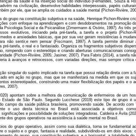
enção da saúde e na inserção social do indivíduo (Fernandes, Souza & Ro
vém na civilização, desenvolve habilidades interpessoais, papéis culturais
mbém por ele, que se amplia os cuidados a saúde mental (Pichon-Rivière, 200
a do grupo na constituição subjetiva e na saúde, Henrique Pichon-Rivière cr
tuições com enfoque na aprendizagem e com desdobramentos na promoção da
 da Psicologia Social e da Psicanálise (Zimermann & Osório, 1997). As três pr
sos evolutivos, iniciando pela pré-tarefa, a tarefa e o projeto (Pichon-R
edos e ansiedades básicas, que por sua vez geram resistências à mudanç
ara não sentir,e nem pensar (Fiscmann, 1997). A tarefa permite diminuir 
pré-tarefa, o real e o fantasiado. Organiza os fragmentos subjetivos dispe
ão, rompendo com o estereótipo e criando aberturas comunicacionais consig
aridade (Pichon-Rivière, 2005; Jasiner, 2007). Para Fabris (2014), a tarefa n
ria à avanços e retrocessos, com variadas direções, mas sempre crítica e
ação singular do sujeito implicado na tarefa que possui relação direta com a 
ocado em ação no grupo, mas que se manifestará na medida em que os suj
tos estereotipados, construindo uma maior flexibilização dos papéis e o 
res, 2007).
(2020) apontam sobre a melhora da comunicação de enfermeiros de um hosp
do Estado de São Paulo. Segundo Lucchese (2019) este tipo de grupo é 
 do campo da saúde pública brasileira, promovendo saúde. De acordo com 
nte o uso desta técnica no Brasil está associada a objetivos co
ignificações e possibilidade de soluções integradoras. Caldeira e Ávila (20
uente dos grupos operativos na assistência à saúde mental no Brasil.
ios do grupo operativo, assim como sua dialética, torna se fundamental ao 
re o sujeito e o grupo, fantasia e realidade, subdividindo-os em dois eixos: o
emento do grupo, sua constituição subjetiva, e o horizontal, a totalidade d