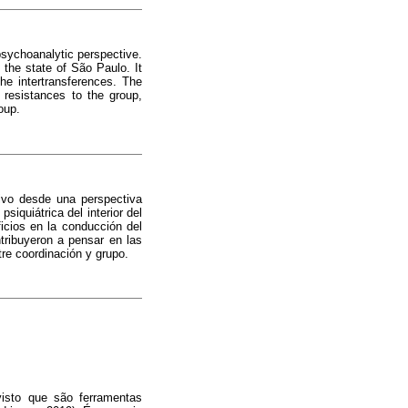
psychoanalytic perspective.
f the state of São Paulo. It
he intertransferences. The
 resistances to the group,
oup.
tivo desde una perspectiva
iquiátrica del interior del
ficios en la conducción del
tribuyeron a pensar en las
tre coordinación y grupo.
visto que são ferramentas