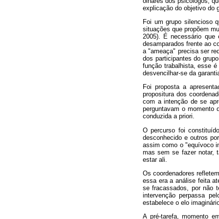
olhares dos psicólogos, q
explicação do objetivo do 
Foi um grupo silencioso q
situações que propõem mud
2005). É necessário que 
desamparados frente ao con
a "ameaça" precisa ser red
dos participantes do grup
função trabalhista, esse
desvencilhar-se da garanti
Foi proposta a apresenta
propositura dos coordenad
com a intenção de se apr
perguntavam o momento de
conduzida a priori.
O percurso foi constituí
desconhecido e outros por
assim como o "equívoco in
mas sem se fazer notar, t
estar ali.
Os coordenadores refletem
essa era a análise feita 
se fracassados, por não t
intervenção perpassa pel
estabelece o elo imaginári
A pré-tarefa, momento em 