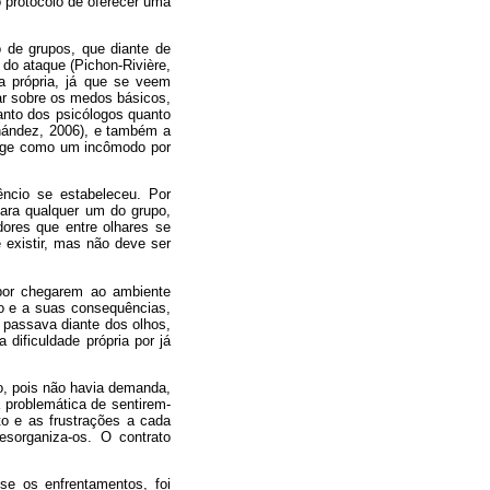
 protocolo de oferecer uma
o de grupos, que diante de
do ataque (Pichon-Rivière,
a própria, já que se veem
rar sobre os medos básicos,
tanto dos psicólogos quanto
rnández, 2006), e também a
urge como um incômodo por
êncio se estabeleceu. Por
para qualquer um do grupo,
ores que entre olhares se
existir, mas não deve ser
 por chegarem ao ambiente
to e a suas consequências,
 passava diante dos olhos,
dificuldade própria por já
o, pois não havia demanda,
 problemática de sentirem-
to e as frustrações a cada
esorganiza-os. O contrato
-se os enfrentamentos, foi