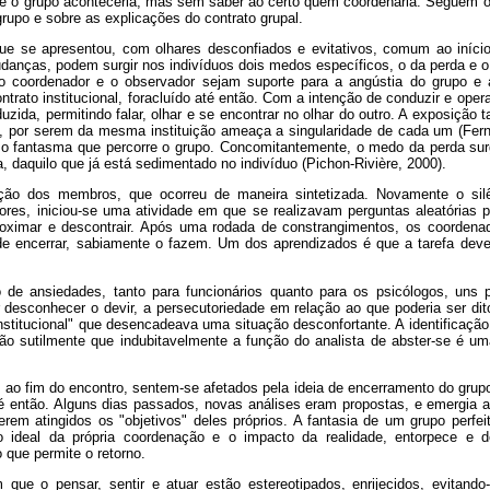
ue o grupo aconteceria, mas sem saber ao certo quem coordenaria. Seguem o
grupo e sobre as explicações do contrato grupal.
ue se apresentou, com olhares desconfiados e evitativos, comum ao iníci
anças, podem surgir nos indivíduos dois medos específicos, o da perda e o 
o coordenador e o observador sejam suporte para a angústia do grupo e 
trato institucional, foracluído até então. Com a intenção de conduzir e ope
uzida, permitindo falar, olhar e se encontrar no olhar do outro. A exposição 
o, por serem da mesma instituição ameaça a singularidade de cada um (Fe
 é o fantasma que percorre o grupo. Concomitantemente, o medo da perda s
a, daquilo que já está sedimentado no indivíduo (Pichon-Rivière, 2000).
ção dos membros, que ocorreu de maneira sintetizada. Novamente o sil
ores, iniciou-se uma atividade em que se realizavam perguntas aleatórias 
oximar e descontrair. Após uma rodada de constrangimentos, os coordenad
 encerrar, sabiamente o fazem. Um dos aprendizados é que a tarefa deve 
do de ansiedades, tanto para funcionários quanto para os psicólogos, uns
 desconhecer o devir, a persecutoriedade em relação ao que poderia ser di
stitucional" que desencadeava uma situação desconfortante. A identificação
ão sutilmente que indubitavelmente a função do analista de abster-se é uma 
 ao fim do encontro, sentem-se afetados pela ideia de encerramento do grup
até então. Alguns dias passados, novas análises eram propostas, e emergia a
erem atingidos os "objetivos" deles próprios. A fantasia de um grupo perfei
o ideal da própria coordenação e o impacto da realidade, entorpece e d
o que permite o retorno.
que o pensar, sentir e atuar estão estereotipados, enrijecidos, evitando