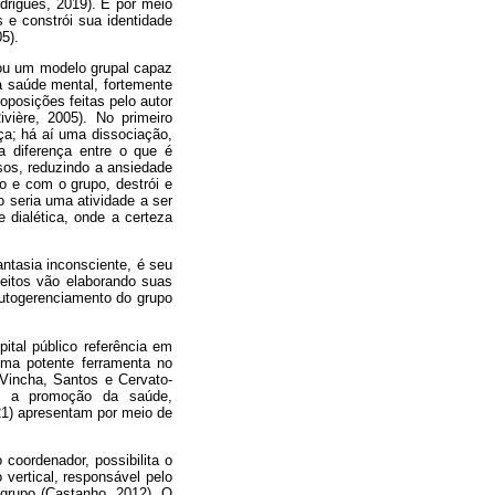
drigues, 2019). É por meio
 e constrói sua identidade
5).
iou um modelo grupal capaz
 saúde mental, fortemente
oposições feitas pelo autor
ivière, 2005). No primeiro
a; há aí uma dissociação,
a diferença entre o que é
rsos, reduzindo a ansiedade
o e com o grupo, destrói e
ão seria uma atividade a ser
 dialética, onde a certeza
fantasia inconsciente, é seu
eitos vão elaborando suas
autogerenciamento do grupo
ital público referência em
uma potente ferramenta no
Vincha, Santos e Cervato-
mo a promoção da saúde,
21) apresentam por meio de
coordenador, possibilita o
 vertical, responsável pelo
o grupo (Castanho, 2012). O