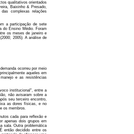
tos qualitativos orientados
eira, Baixinho & Presado,
 das complexas relações
om a participação de sete
ta do Ensino Médio. Foram
ntre os meses de janeiro e
(2000; 2005). A análise de
 A demanda ocorreu por meio
 principalmente aqueles em
 manejo e as resistências
co institucional", entre a
sião, não avisaram sobre a
pós seu terceiro encontro,
ixa as dores físicas, e no
tre os membros.
nutos cada para reflexão e
er apenas dois grupos em
a sala. Outra problemática
É então decidido entre os