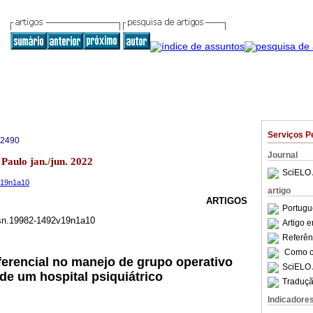
Serviços P
-2490
Journal
 Paulo jan./jun. 2022
SciELO 
2v19n1a10
artigo
ARTIGOS
Portugu
issn.19982-1492v19n1a10
Artigo 
Referên
Como ci
sferencial no manejo de grupo operativo
SciELO 
de um hospital psiquiátrico
Traduçã
Indicadore