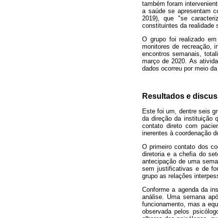
também foram interveniente
a saúde se apresentam co
2019), que "se caracte
constituintes da realidade 
O grupo foi realizado em
monitores de recreação, 
encontros semanais, total
março de 2020. As ativida
dados ocorreu por meio da
Resultados e discu
Este foi um, dentre seis g
da direção da instituição
contato direto com pacie
inerentes à coordenação do 
O primeiro contato dos co
diretoria e a chefia do s
antecipação de uma semana
sem justificativas e de f
grupo as relações interpe
Conforme a agenda da inst
análise. Uma semana apó
funcionamento, mas a equi
observada pelos psicólog