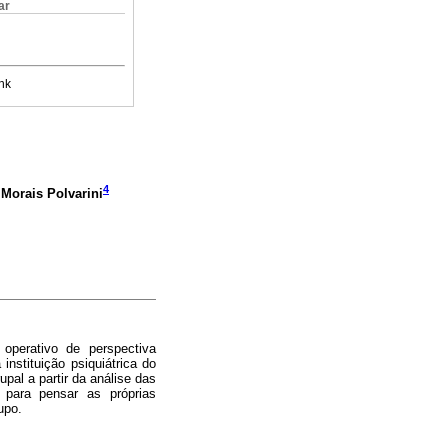
ar
nk
4
e Morais Polvarini
operativo de perspectiva
nstituição psiquiátrica do
pal a partir da análise das
m para pensar as próprias
upo.