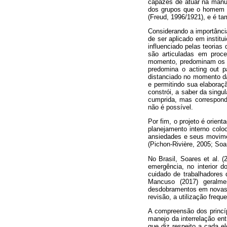
capazes de atuar na manut
dos grupos que o homem ad
(Freud, 1996/1921), e é ta
Considerando a importânci
de ser aplicado em insti
influenciado pelas teorias
são articuladas em proces
momento, predominam os m
predomina o acting out p
distanciado no momento da 
e permitindo sua elaboraç
constrói, a saber da singul
cumprida, mas corresponde
não é possível.
Por fim, o projeto é orient
planejamento interno col
ansiedades e seus movimen
(Pichon-Rivière, 2005; Soa
No Brasil, Soares et al. 
emergência, no interior 
cuidado de trabalhadores
Mancuso (2017) geralme
desdobramentos em novas s
revisão, a utilização freq
A compreensão dos princíp
manejo da interrelação ent
que diz respeito a cada el