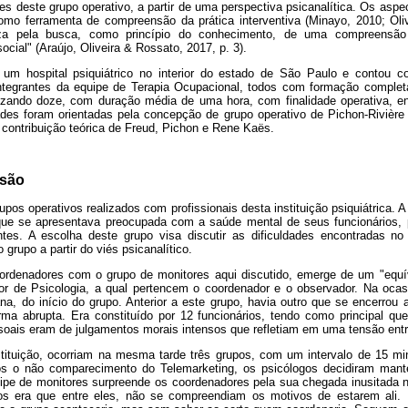
s deste grupo operativo, a partir de uma perspectiva psicanalítica. Os aspec
mo ferramenta de compreensão da prática interventiva (Minayo, 2010; Oliv
riza pela busca, como princípio do conhecimento, de uma compreensão
social" (Araújo, Oliveira & Rossato, 2017, p. 3).
 um hospital psiquiátrico no interior do estado de São Paulo e contou c
integrantes da equipe de Terapia Ocupacional, todos com formação comple
izando doze, com duração média de uma hora, com finalidade operativa, e
des foram orientadas pela concepção de grupo operativo de Pichon-Rivière 
 contribuição teórica de Freud, Pichon e Rene Kaës.
ssão
rupos operativos realizados com profissionais desta instituição psiquiátrica.
 que se apresentava preocupada com a saúde mental de seus funcionários,
ntes. A escolha deste grupo visa discutir as dificuldades encontradas no
grupo a partir do viés psicanalítico.
ordenadores com o grupo de monitores aqui discutido, emerge de um "equívo
etor de Psicologia, a qual pertencem o coordenador e o observador. Na oca
, do início do grupo. Anterior a este grupo, havia outro que se encerrou a
orma abrupta. Era constituído por 12 funcionários, tendo como principal que
ssoais eram de julgamentos morais intensos que refletiam em uma tensão en
ituição, ocorriam na mesma tarde três grupos, com um intervalo de 15 mi
s o não comparecimento do Telemarketing, os psicólogos decidiram mant
pe de monitores surpreende os coordenadores pela sua chegada inusitada n
os era que entre eles, não se compreendiam os motivos de estarem ali. 