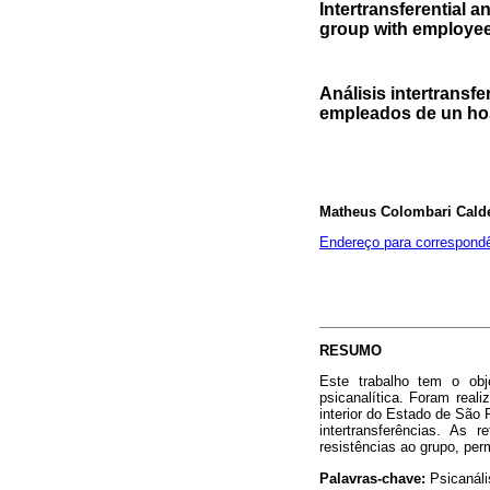
Intertransferential 
group with employees
Análisis intertransf
empleados de un hos
Matheus Colombari Calde
Endereço para correspond
RESUMO
Este trabalho tem o obj
psicanalítica. Foram real
interior do Estado de São 
intertransferências. As 
resistências ao grupo, pe
Palavras-chave:
Psicanális