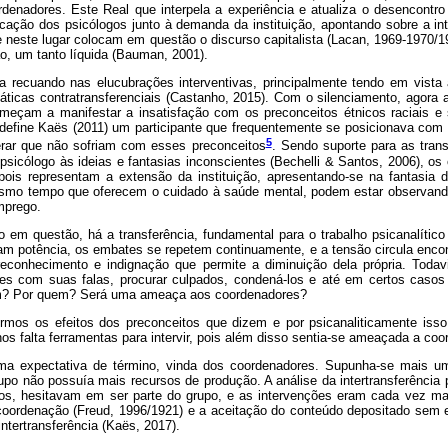
denadores. Este Real que interpela a experiência e atualiza o desencontro
cação dos psicólogos junto à demanda da instituição, apontando sobre a in
e neste lugar colocam em questão o discurso capitalista (Lacan, 1969-1970/199
, um tanto líquida (Bauman, 2001).
a recuando nas elucubrações interventivas, principalmente tendo em vista
máticas contratransferenciais (Castanho, 2015). Com o silenciamento, agora
omeçam a manifestar a insatisfação com os preconceitos étnicos raciais e s
define Kaës (2011) um participante que frequentemente se posicionava com 
5
erar que não sofriam com esses preconceitos
. Sendo suporte para as trans
psicólogo às ideias e fantasias inconscientes (Bechelli & Santos, 2006), o
pois representam a extensão da instituição, apresentando-se na fantasia
esmo tempo que oferecem o cuidado à saúde mental, podem estar observando
mprego.
o em questão, há a transferência, fundamental para o trabalho psicanalítico
am potência, os embates se repetem continuamente, e a tensão circula encon
reconhecimento e indignação que permite a diminuição dela própria. Todav
es com suas falas, procurar culpados, condená-los e até em certos casos
uem? Por quem? Será uma ameaça aos coordenadores?
rmos os efeitos dos preconceitos que dizem e por psicanaliticamente isso
os falta ferramentas para intervir, pois além disso sentia-se ameaçada a co
ma expectativa de término, vinda dos coordenadores. Supunha-se mais u
upo não possuía mais recursos de produção. A análise da intertransferência
, hesitavam em ser parte do grupo, e as intervenções eram cada vez mais
 coordenação (Freud, 1996/1921) e a aceitação do conteúdo depositado sem e
ntertransferência (Kaës, 2017).