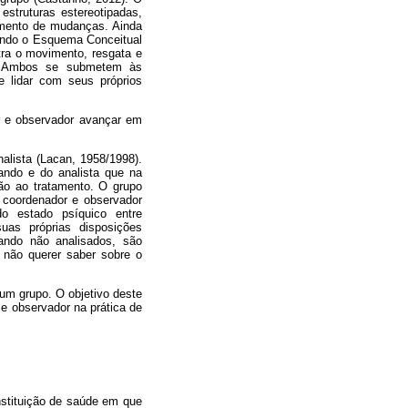
estruturas estereotipadas,
jamento de mudanças. Ainda
zando o Esquema Conceitual
tra o movimento, resgata e
0). Ambos se submetem às
e lidar com seus próprios
or e observador avançar em
nalista (Lacan, 1958/1998).
ando e do analista que na
ção ao tratamento. O grupo
o coordenador e observador
do estado psíquico entre
suas próprias disposições
uando não analisados, são
 não querer saber sobre o
 um grupo. O objetivo deste
r e observador na prática de
instituição de saúde em que