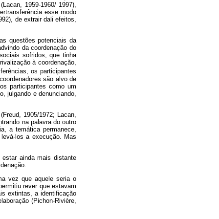
 (Lacan, 1959-1960/ 1997),
tertransferência esse modo
2), de extrair dali efeitos,
 as questões potenciais da
 advindo da coordenação do
ociais sofridos, que tinha
rivalização à coordenação,
ferências, os participantes
s coordenadores são alvo de
 dos participantes como um
, julgando e denunciando,
 (Freud, 1905/1972; Lacan,
trando na palavra do outro
ia, a temática permanece,
 levá-los a execução. Mas
 estar ainda mais distante
ordenação.
ma vez que aquele seria o
 permitiu rever que estavam
 extintas, a identificação
laboração (Pichon-Rivière,