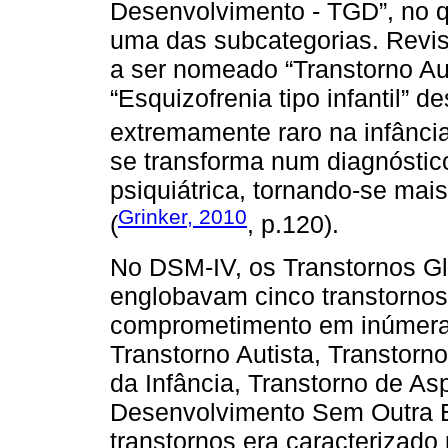
Desenvolvimento - TGD”, no qu
uma das subcategorias. Revist
a ser nomeado “Transtorno Aut
“Esquizofrenia tipo infantil” 
extremamente raro na infância
se transforma num diagnóstic
psiquiátrica, tornando-se ma
Grinker, 2010
(
, p.120).
No DSM-IV, os Transtornos G
englobavam cinco transtornos
comprometimento em inúmera
Transtorno Autista, Transtorno
da Infância, Transtorno de As
Desenvolvimento Sem Outra E
transtornos era caracterizado