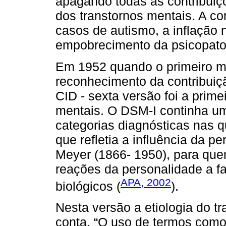
apagando todas as contribuiçõ
dos transtornos mentais. A c
casos de autismo, a inflação
empobrecimento da psicopatol
Em 1952 quando o primeiro ma
reconhecimento da contribuiç
CID - sexta versão foi a prime
mentais. O DSM-I continha um
categorias diagnósticas nas q
que refletia a influência da p
Meyer (1866- 1950), para que
reações da personalidade a fa
APA, 2002
biológicos (
).
Nesta versão a etiologia do t
conta. “O uso de termos como