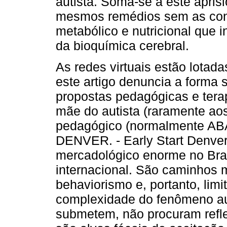
autista. Soma-se a este apris
mesmos remédios sem as co
metabólico e nutricional que i
da bioquímica cerebral.
As redes virtuais estão lotad
este artigo denuncia a forma s
propostas pedagógicas e ter
mãe do autista (raramente ao
pedagógico (normalmente ABA 
DENVER. - Early Start Denve
mercadológico enorme no Bras
internacional. São caminhos
behaviorismo e, portanto, lim
complexidade do fenômeno aut
submetem, não procuram reflet