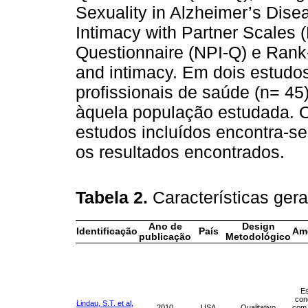
Sexuality in Alzheimer’s Dise
Intimacy with Partner Scales 
Questionnaire (NPI-Q) e Rank-
and intimacy. Em dois estudos
profissionais de saúde (n= 4
àquela população estudada. O
estudos incluídos encontra-s
os resultados encontrados.
Tabela 2.
Características ger
Ano de
Design
Identificação
País
Am
publicação
Metodológico
Es
con
Lindau, S.T. et al,
2010
USA
Qualitativo
com