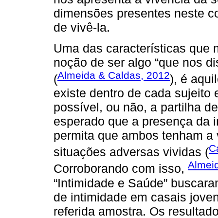
dimensões presentes neste co
de vivê-la.
Uma das características que m
noção de ser algo “que nos di
Almeida & Caldas, 2012
(
), é aqui
existe dentro de cada sujeito 
possível, ou não, a partilha d
esperado que a presença da i
permita que ambos tenham a v
C
situações adversas vividas (
Almei
Corroborando com isso,
“Intimidade e Saúde” buscaram
de intimidade em casais jove
referida amostra. Os resulta