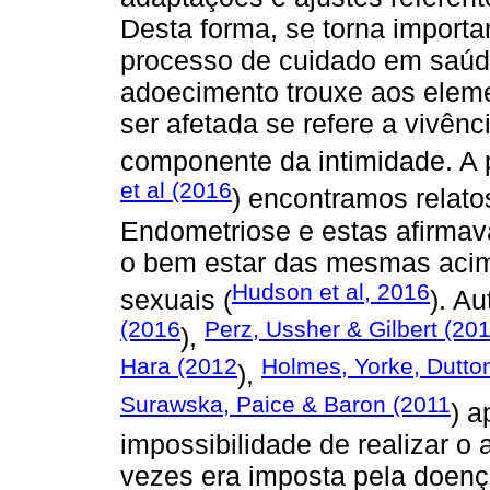
Desta forma, se torna importa
processo de cuidado em saú
adoecimento trouxe aos elem
ser afetada se refere a vivên
componente da intimidade. A 
et al (2016
) encontramos relat
Endometriose e estas afirma
o bem estar das mesmas acim
Hudson et al, 2016
sexuais (
). A
(2016
Perz, Ussher & Gilbert (20
),
Hara (2012
Holmes, Yorke, Dutto
),
Surawska, Paice & Baron (2011
) a
impossibilidade de realizar o
vezes era imposta pela doença