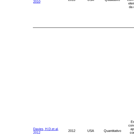
2010
ele
da 
Es
con
Davies, H.D.et al,
ap
2012
USA
Quantitativo
2012
co