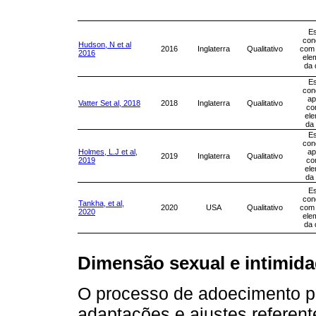
Es
con
Hudson, N et al
2016
Inglaterra
Qualitativo
com
2016
ele
da 
Es
con
ap
Vatter Set al, 2018
2018
Inglaterra
Qualitativo
co
ele
da
Es
con
Holmes, L.J et al,
ap
2019
Inglaterra
Qualitativo
2019
co
ele
da
Es
con
Tankha, et al,
2020
USA
Qualitativo
com
2020
ele
da 
Dimensão sexual e intimidad
O processo de adoecimento p
adaptações e ajustes referent