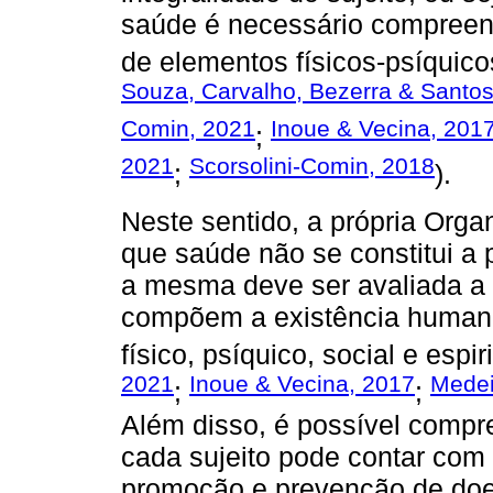
saúde é necessário compreend
de elementos físicos-psíquicos
Souza, Carvalho, Bezerra & Santos,
Comin, 2021
Inoue & Vecina, 201
;
2021
Scorsolini-Comin, 2018
;
).
Neste sentido, a própria Org
que saúde não se constitui a 
a mesma deve ser avaliada a 
compõem a existência human
físico, psíquico, social e espiri
2021
Inoue & Vecina, 2017
Medei
;
;
Além disso, é possível compr
cada sujeito pode contar com 
promoção e prevenção de do