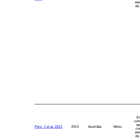
ele
da
Es
con
ap
Perz, J et al, 2013
2013
Austrália
Misto
co
ele
da