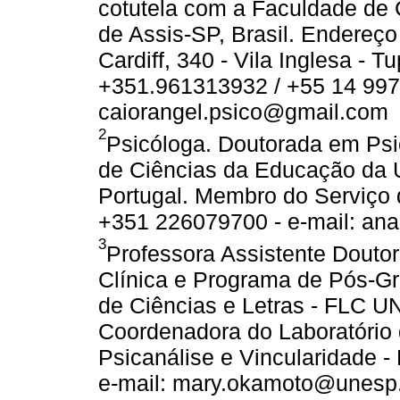
cotutela com a Faculdade de
de Assis-SP, Brasil. Endereç
Cardiff, 340 - Vila Inglesa -
+351.961313932 / +55 14 997
caiorangel.psico@gmail.com
2
Psicóloga. Doutorada em Psi
de Ciências da Educação da 
Portugal. Membro do Serviço d
+351 226079700 - e-mail: an
3
Professora Assistente Douto
Clínica e Programa de Pós-G
de Ciências e Letras - FLC U
Coordenadora do Laboratório
Psicanálise e Vincularidade -
e-mail: mary.okamoto@unesp