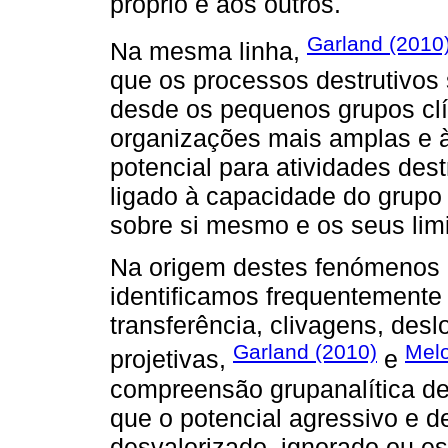
próprio e aos outros.
Garland (2010
Na mesma linha,
que os processos destrutivos 
desde os pequenos grupos clín
organizações mais amplas e 
potencial para atividades dest
ligado à capacidade do grupo d
sobre si mesmo e os seus limi
Na origem destes fenómenos a
identificamos frequentement
transferência, clivagens, des
Garland (2010)
Melo
projetivas,
e
compreensão grupanalítica d
que o potencial agressivo e d
desvalorizado, ignorado ou es