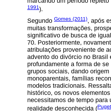
marcando um período repleto d
1991
).
Gomes (2011)
Segundo
, após e
muitas transformações, pros
significativo de busca de igu
70. Posteriormente, novame
atribulações proveniente de a
advento do divórcio no Brasi
profundamente a forma de se r
grupos sociais, dando origem 
monoparentais, famílias recon
modelos tradicionais. Ressal
histórico, os novos elemento
necessitamos de tempo para
Puget
realidade desconhecida (