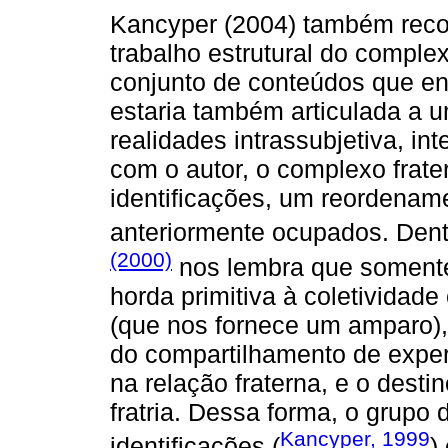
Kancyper (2004) também reco
trabalho estrutural do comple
conjunto de conteúdos que en
estaria também articulada a u
realidades intrassubjetiva, in
com o autor, o complexo frate
identificações, um reordenam
anteriormente ocupados. Den
(2000)
nos lembra que somente
horda primitiva à coletividad
(que nos fornece um amparo), 
do compartilhamento de exper
na relação fraterna, e o desti
fratria. Dessa forma, o grupo
Kancyper, 1999
identificações (
)