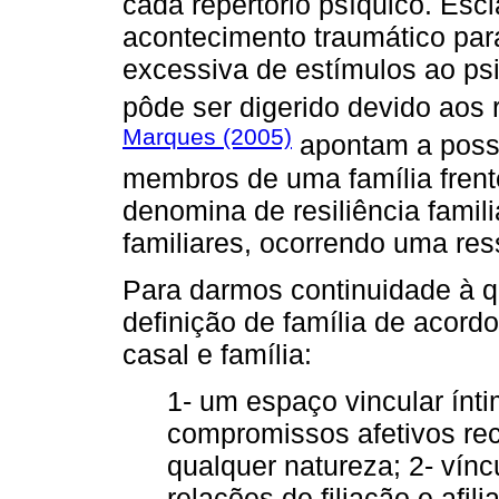
cada repertório psíquico. Esc
acontecimento traumático par
excessiva de estímulos ao p
pôde ser digerido devido aos 
Marques (2005)
apontam a possi
membros de uma família frent
denomina de resiliência famili
familiares, ocorrendo uma res
Para darmos continuidade à qu
definição de família de acord
casal e família:
1- um espaço vincular ínt
compromissos afetivos rec
qualquer natureza; 2- vínc
relações de filiação e afil