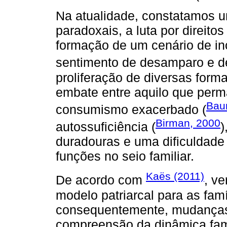
Na atualidade, constatamos 
paradoxais, a luta por direito
formação de um cenário de in
sentimento de desamparo e d
proliferação de diversas form
embate entre aquilo que per
Bau
consumismo exacerbado (
Birman, 2000
autossuficiência (
)
duradouras e uma dificuldade
funções no seio familiar.
Kaës (2011)
De acordo com
, v
modelo patriarcal para as famí
consequentemente, mudanças e
compreensão da dinâmica fami