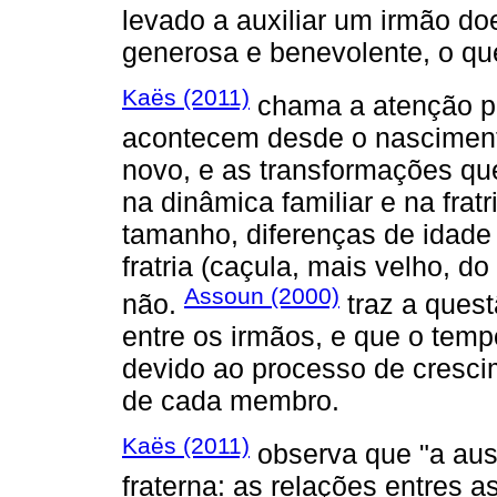
levado a auxiliar um irmão do
generosa e benevolente, o que
Kaës (2011)
chama a atenção p
acontecem desde o nascimento
novo, e as transformações q
na dinâmica familiar e na fratr
tamanho, diferenças de idade
fratria (caçula, mais velho, do
Assoun (2000)
não.
traz a quest
entre os irmãos, e que o temp
devido ao processo de crescim
de cada membro.
Kaës (2011)
observa que "a aus
fraterna: as relações entres 