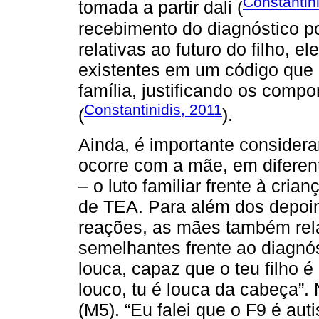
Constantini
tomada a partir dali (
recebimento do diagnóstico p
relativas ao futuro do filho, e
existentes em um código que 
família, justificando os comp
Constantinidis, 2011
(
).
Ainda, é importante consider
ocorre com a mãe, em diferent
– o luto familiar frente à cria
de TEA. Para além dos depoim
reações, as mães também rela
semelhantes frente ao diagnós
louca, capaz que o teu filho é
louco, tu é louca da cabeça”
(M5). “Eu falei que o F9 é auti