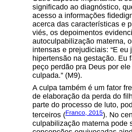
significado ao diagnóstico, q
acesso a informações fidedig
acerca das características e 
viés, os depoimentos evidenc
autoculpabilização materna, 
intensas e prejudiciais: “E eu
hipertensão na gestação. Eu 
peço perdão pra Deus por ele 
culpada.” (M9).
A culpa também é um fator fr
de elaboração da perda do fil
parte do processo de luto, pod
Franco, 2015
terceiros (
). No ce
culpabilização materna pode s
concepções equivocadas ainda