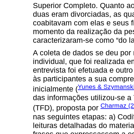
Superior Completo. Quanto ao
duas eram divorciadas, as q
coabitavam com elas e seus f
momento da realização da pes
caracterizaram-se como “do la
A coleta de dados se deu por 
individual, que foi realizada 
entrevista foi efetuada e ou
às participantes a sua compr
Yunes & Szymanski
inicialmente (
das informações utilizou-se 
Charmaz (2
(TFD), proposta por
nas seguintes etapas: a) Codif
leituras detalhadas do materi
frases que expressassem a es