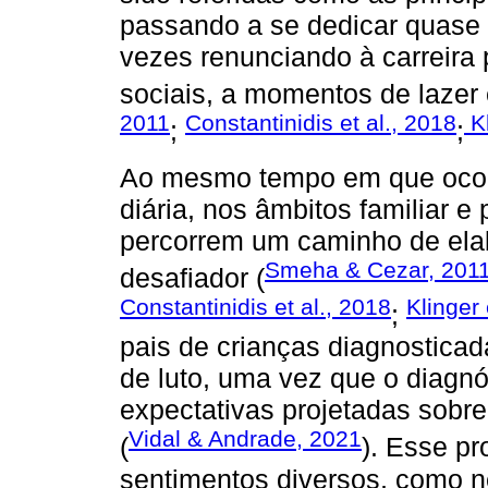
passando a se dedicar quase 
vezes renunciando à carreira p
sociais, a momentos de lazer 
2011
Constantinidis et al., 2018
Kl
;
;
Ao mesmo tempo em que ocorr
diária, nos âmbitos familiar 
percorrem um caminho de elab
Smeha & Cezar, 201
desafiador (
Constantinidis et al., 2018
Klinger 
;
pais de crianças diagnostic
de luto, uma vez que o diagn
expectativas projetadas sobre
Vidal & Andrade, 2021
(
). Esse p
sentimentos diversos, como 