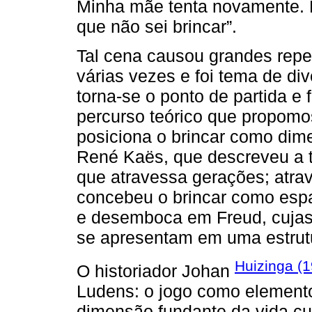
Minha mãe tenta novamente. N
que não sei brincar”.
Tal cena causou grandes repe
várias vezes e foi tema de di
torna-se o ponto de partida e 
percurso teórico que propomo
posiciona o brincar como dim
René Kaës, que descreveu a 
que atravessa gerações; atra
concebeu o brincar como espaç
e desemboca em Freud, cujas p
se apresentam em uma estrutur
Huizinga (
O historiador Johan
Ludens: o jogo como elemento 
dimensão fundante da vida cult