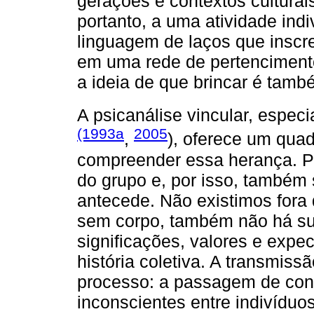
gerações e contextos culturais
portanto, a uma atividade ind
linguagem de laços que inscr
em uma rede de pertencimento
a ideia de que brincar é tam
A psicanálise vincular, espec
(1993a
2005
,
), oferece um quad
compreender essa herança. Par
do grupo e, por isso, também
antecede. Não existimos fora 
sem corpo, também não há suj
significações, valores e exp
história coletiva. A transmis
processo: a passagem de cont
inconscientes entre indivíduo