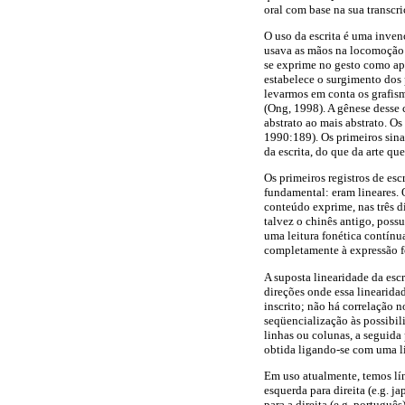
oral com base na sua transcr
O uso da escrita é uma inve
usava as mãos na locomoção: 
se exprime no gesto como apo
estabelece o surgimento dos 
levarmos em conta os grafism
(Ong, 1998). A gênese desse
abstrato ao mais abstrato. O
1990:189). Os primeiros sina
da escrita, do que da arte q
Os primeiros registros de esc
fundamental: eram lineares. 
conteúdo exprime, nas três d
talvez o chinês antigo, poss
uma leitura fonética contínua
completamente à expressão fo
A suposta linearidade da escr
direções onde essa linearida
inscrito; não há correlação n
seqüencialização às possibil
linhas ou colunas, a seguida
obtida ligando-se com uma li
Em uso atualmente, temos lín
esquerda para direita (e.g. j
para a direita (e.g. portugu