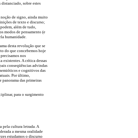
distanciado, sobre estes
 noção de signo, ainda muito
inições de texto e discurso;
 podem, além de tudo,
 aos modos de pensamento (e
pela humanidade.
rama desta revolução que se
ito do que concebemos hoje
a precisamos nos
 existentes. A crítica dessas
ipais conseqüências advindas
semióticos e cognitivos das
tuais. Por último,
ve panorama das primeiras
ciplinar, para o surgimento
pela cultura letrada. A
siderada a mesma oralidade
vezes estudamos o discurso