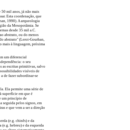
e 50 mil anos, já não mais
sar. Esta coordenação, que
rhan, 1990). A arqueologia
região da Mesopotâmia. Se
ernas desde 35 mil a.C.
ao abstrato, ou do menos
do abstrato" (Leroi-Gourhan,
ito mais à linguagem, próxima
iam um diferencial
independência: o seu
as escritas primitivas, salvo
ossibilidades visíveis de
 a de fazer subordinar-se
la. Ela permite uma série de
à superfície em que é
de um princípio de
 a seguida pelos signos, em
ras e que vem a ser a direção
rda (e.g. chinês) e da
a (e.g. hebreu) e da esquerda
os ou altera sistematicamente