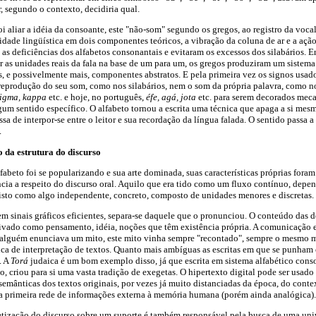
r, segundo o contexto, decidiria qual.
i aliar a idéia da consoante, este "não-som" segundo os gregos, ao registro da vocal
nidade lingüística em dois componentes teóricos, a vibração da coluna de ar e a açã
as deficiências dos alfabetos consonantais e evitaram os excessos dos silabários. 
r as unidades reais da fala na base de um para um, os gregos produziram um sistem
 e possivelmente mais, componentes abstratos. E pela primeira vez os signos usados
reprodução do seu som, como nos silabários, nem o som da própria palavra, como n
sigma, kappa
etc. e hoje, no português,
éfe, agá, jota
etc. para serem decorados mec
um sentido específico. O alfabeto tornou a escrita uma técnica que apaga a si mesm
ssa de interpor-se entre o leitor e sua recordação da língua falada. O sentido passa 
.
o da estrutura do discurso
abeto foi se popularizando e sua arte dominada, suas características próprias fora
cia a respeito do discurso oral. Aquilo que era tido como um fluxo contínuo, dep
 visto como algo independente, concreto, composto de unidades menores e discretas.
em sinais gráficos eficientes, separa-se daquele que o pronunciou. O conteúdo das de
vado como pensamento, idéia, noções que têm existência própria. A comunicação e
lguém enunciava um mito, este mito vinha sempre "recontado", sempre o mesmo ma
ica de interpretação de textos. Quanto mais ambíguas as escritas em que se punham 
. A
Torá
judaica é um bom exemplo disso, já que escrita em sistema alfabético con
, criou para si uma vasta tradição de exegetas. O hipertexto digital pode ser usado
semânticas dos textos originais, por vezes já muito distanciadas da época, do conte
u a primeira rede de informações externa à memória humana (porém ainda analógica).
etização do discurso sobre um suporte é também responsável pela busca de uma uni