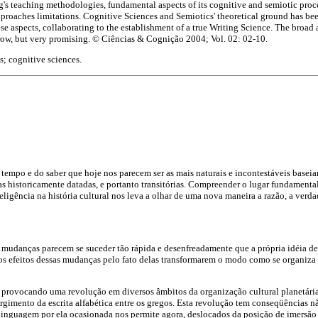
ng's teaching methodologies, fundamental aspects of its cognitive and semiotic proc
pproaches limitations. Cognitive Sciences and Semiotics' theoretical ground has be
se aspects, collaborating to the establishment of a true Writing Science. The broad
narrow, but very promising. © Ciências & Cognição 2004; Vol. 02: 02-10.
s; cognitive sciences.
 tempo e do saber que hoje nos parecem ser as mais naturais e incontestáveis baseia
as historicamente datadas, e portanto transitórias. Compreender o lugar fundamenta
igência na história cultural nos leva a olhar de uma nova maneira a razão, a verdade, 
udanças parecem se suceder tão rápida e desenfreadamente que a própria idéia de
os efeitos dessas mudanças pelo fato delas transformarem o modo como se organiza
o provocando uma revolução em diversos âmbitos da organização cultural planetári
gimento da escrita alfabética entre os gregos. Esta revolução tem conseqüências n
 linguagem por ela ocasionada nos permite agora, deslocados da posição de imersã