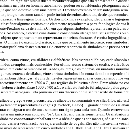
onde "ler" significa simplesmente reconhecer aquilo que está representado. Grande p
animais na pista ou homens trabalhando, podem ser consideradas pictogramas mo
, já que não desenvolvem uma narrativa. O melhor exemplo de um mitograma seria a
anto pictogramas como também pode incluir desenhos abstratos, desde que reconhec
 indexação à linguagem fonética. Os dois próximos exemplos, ideogramas e logogra
 classificar algumas escritas que claramente reproduzem a parte fonológica de sua l
ente-Próximo cerca de 3 mil a.C., em que alguns símbolos representavam palavras 
cos. No entanto, a escrita cuneiforme é considerada ideográfica: seus símbolos ou
objeto que representam ou representam conceitos abstratos. A escrita logográfica, p
s. O chinês é o exemplo clássico, ainda que parcialmente incorreto: seus símbolos
 maior problema destes sistemas é o enorme repertório de símbolos que precisa ser r
ma.
videm, como vimos, em silábicas e alfabéticas. Nas escritas silábicas, cada símbolo
m dos exemplos mais conhecidos. Por último, nosso sistema de escrita, o alfabétic
s direta entre os símbolos utilizados, as letras, e os fonemas, ou unidades mínima
umas centenas de sílabas, vinte a trinta símbolos dão conta de todo o repertório li
em também diferenças: alguns dentre eles representam apenas consoantes, outros vo
 aproximadamente em 1700 a.C., nas regiões da Palestina e Síria. Eram alfabetos con
o, hebreu e árabe. Entre 1000 e 700 a.C., o alfabeto fenício foi adaptado pelos greg
esentarem as vogais. Pela primeira vez um discurso podia ser transcrito de forma p
 alfabeto grego e seus precursores, os alfabetos consonantais e os silabários, não e
rega também representava as vogais (Havelock, 1996b). O grande defeito dos silabá
tentar consignar o uso de um e somente um signo para cada som. Quando escrevemo
esentar um único som concreto "ba". Um silabário usaria somente um. Os silabários
s alfabetos consonantais trabalham com a idéia de que as consoantes, não sendo son
o variar a vocalização, ou seja, a emissão de vogais. Eles não marcavam a vocaliz
 ao invés de representar em cinco símbolos <ba>, <be>, <bi>, <bo>, <bu>, usavam a