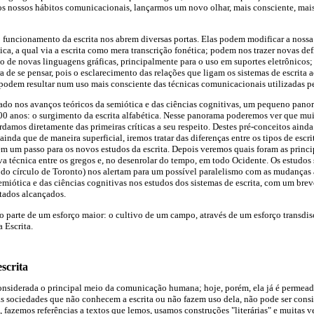
s nossos hábitos comunicacionais, lançarmos um novo olhar, mais consciente, mais 
 funcionamento da escrita nos abrem diversas portas. Elas podem modificar a nossa
ica, a qual via a escrita como mera transcrição fonética; podem nos trazer novas def
 de novas linguagens gráficas, principalmente para o uso em suportes eletrônicos;
 de se pensar, pois o esclarecimento das relações que ligam os sistemas de escrita
) podem resultar num uso mais consciente das técnicas comunicacionais utilizadas 
oiado nos avanços teóricos da semiótica e das ciências cognitivas, um pequeno pano
 anos: o surgimento da escrita alfabética. Nesse panorama poderemos ver que mu
erdamos diretamente das primeiras críticas a seu respeito. Destes pré-conceitos aind
nda que de maneira superficial, iremos tratar das diferenças entre os tipos de escrita
ém um passo para os novos estudos da escrita. Depois veremos quais foram as princ
a técnica entre os gregos e, no desenrolar do tempo, em todo Ocidente. Os estudos 
 do círculo de Toronto) nos alertam para um possível paralelismo com as mudanças a
emiótica e das ciências cognitivas nos estudos dos sistemas de escrita, com um bre
tados alcançados.
o parte de um esforço maior: o cultivo de um campo, através de um esforço transdis
 Escrita.
scrita
onsiderada o principal meio da comunicação humana; hoje, porém, ela já é permeada 
as sociedades que não conhecem a escrita ou não fazem uso dela, não pode ser con
 fazemos referências a textos que lemos, usamos construções "literárias" e muitas 