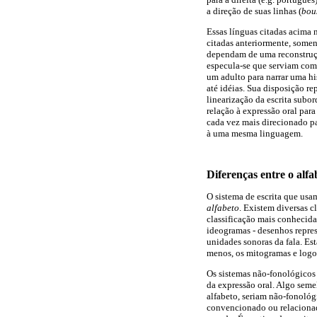
a direção de suas linhas (
bou
Essas línguas citadas acima 
citadas anteriormente, somen
dependam de uma reconstruçã
especula-se que serviam com
um adulto para narrar uma hi
até idéias. Sua disposição r
linearização da escrita subor
relação à expressão oral par
cada vez mais direcionado p
à uma mesma linguagem.
Diferenças entre o alfa
O sistema de escrita que usa
alfabeto
. Existem diversas c
classificação mais conhecida
ideogramas - desenhos repres
unidades sonoras da fala. Es
menos, os mitogramas e log
Os sistemas não-fonológicos 
da expressão oral. Algo seme
alfabeto, seriam não-fonológ
convencionado ou relacionad