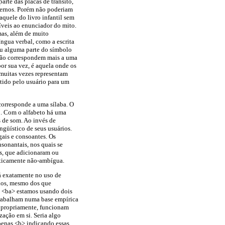
arte das placas de trânsito,
dernos. Porém não poderiam
quele do livro infantil sem
íveis ao enunciador do mito.
mas, além de muito
íngua verbal, como a escrita
ou alguma parte do símbolo
 não correspondem mais a uma
or sua vez, é aquela onde os
 muitas vezes representam
etido pelo usuário para um
 corresponde a uma sílaba. O
o. Com o alfabeto há uma
s de som. Ao invés de
ngüístico de seus usuários.
gais e consoantes. Os
sonantais, nos quais se
os, que adicionaram ou
raticamente não-ambígua.
stá exatamente no uso de
rios, mesmo dos que
s <ba> estamos usando dois
 trabalham numa base empírica
s propriamente, funcionam
ação em si. Seria algo
penas <b> indicando essas