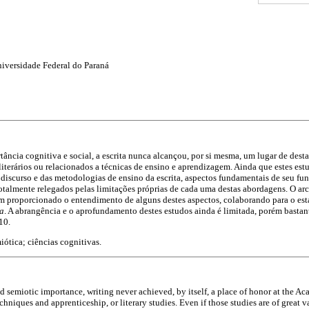
iversidade Federal do Paraná
rtância cognitiva e social, a escrita nunca alcançou, por si mesma, um lugar de de
 literários ou relacionados a técnicas de ensino e aprendizagem. Ainda que estes es
discurso e das metodologias de ensino da escrita, aspectos fundamentais de seu f
otalmente relegados pelas limitações próprias de cada uma destas abordagens. O ar
em proporcionado o entendimento de alguns destes aspectos, colaborando para o e
ta
. A abrangência e o aprofundamento destes estudos ainda é limitada, porém basta
10.
iótica; ciências cognitivas.
nd semiotic importance, writing never achieved, by itself, a place of honor at the A
echniques and apprenticeship, or literary studies. Even if those studies are of great