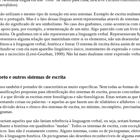
strofédon
).
não utilizam o mesmo tipo de notação em seus sistemas. Exemplo de escrita realment
te o português. Mas é o fato dessas línguas serem representadas através de sistemas
o do significado de seu simbolismo. No caso dos grafismos, como acontecia com o
 apoio para, por exemplo, a rememoração de um mito. Algo parecido com um livro in
stória. Os grafismos em si não representavam a linguagem verbal. Representavam fi
epresentava alguma relação que mantinham entre si os elementos, não um desenrolar
dinou-a à linguagem verbal, fonética e linear. O sistema de escrita deixa assim de s
a fundir-se com ela num aparelho lingüístico único, instrumento de expressão e co
ara o raciocínio (Leroi-Gourhan, 1990). Não há mais dualismo entre expressão verb
beto e outros sistemas de escrita
mos também é portador de características muito específicas. Nem todas as formas de
lassificações propostas para identificação dos sistemas de escrita, poucas concorda
 é a que divide as escritas entre fonológicas e não-fonológicas. Estas seriam as que
entando coisas ou palavras - e aquelas as que fazem uso de silabários e alfabetos -
ta divisão deixa o elenco dos sistemas de escrita, no mínimo, incompleto; precisaría
ogramas.
seriam aqueles que não fariam referência à linguagem verbal, ou seja, seriam form
lhante a histórias em quadrinhos "mudas". Todos os sistemas de escrita, com exceção
icos. Isso não é exatamente correto. Alguns sistemas, como os de pictogramas, efe
o à linguagem fonética. Os pictogramas são desenhos reconhecíveis de alguma ent