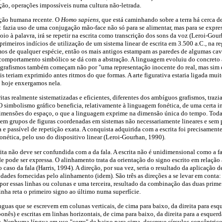
ição, operações impossíveis numa cultura não-letrada.
nção humana recente. O
Homo sapiens
, que está caminhando sobre a terra há cerca d
fazia uso de uma conjugação mão-face não só para se alimentar, mas para se expres
io à palavra, irá se repetir na escrita como transcrição dos sons da voz (Leroi-Gou
primeiros indícios de utilização de um sistema linear de escrita em 3.500 a.C., na 
os de qualquer espécie, então os mais antigos estampam as paredes de algumas cav
 comportamento simbólico se dá com a abstração. A linguagem evoluiu do concreto 
s grafismos também começam não por "uma representação inocente do real, mas sim 
is teriam exprimido antes ritmos do que formas. A arte figurativa estaria ligada mu
ue hoje enxergamos nela.
ritas realmente sistematizadas e eficientes, diferentes dos ambíguos grafismos, traz
O simbolismo gráfico beneficia, relativamente à linguagem fonética, de uma certa 
imensões do espaço, o que a linguagem exprime na dimensão única do tempo. Todas 
uem grupos de figuras coordenadas em sistemas não necessariamente lineares e sem p
 e passível de repetição exata. A conquista adquirida com a escrita foi precisamente
nética, pelo uso do dispositivo linear (Leroi-Gourhan, 1990).
ita não deve ser confundida com a da fala. A escrita não é unidimensional como a fa
de pode ser expressa. O alinhamento trata da orientação do signo escrito em relação 
o caso da fala (Harris, 1994). A direção, por sua vez, seria o resultado da aplicação 
idades fornecidas pelo alinhamento (idem). São três as direções a se levar em conta:
 por essas linhas ou colunas e uma terceira, resultado da combinação das duas primei
nha reta o primeiro signo ao último numa superfície.
guas que se escrevem em colunas verticais, de cima para baixo, da direita para esque
aponês) e escritas em linhas horizontais, de cima para baixo, da direita para a esquerd
ês). Nenhuma língua em uso "corre" de baixo para cima, descreve círculos concêntric