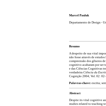
Marcel Pauluk
Departamento de Design - Un
Resumo
A despeito de sua vital impo
não fosse através de estudos
compreensão dos gêneros de 
cognitivo acabaram por ser t
e das Ciências Cognitivas t
verdadeira
Ciência da Escri
Cognição 2004; Vol. 02: 02-
Palavras-chave:
escrita; sem
Abstract
Despite its vital cognitive a
studies related to teaching t