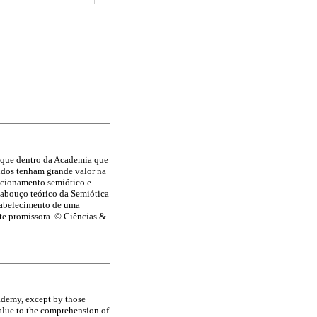
staque dentro da Academia que
tudos tenham grande valor na
uncionamento semiótico e
cabouço teórico da Semiótica
stabelecimento de uma
nte promissora. © Ciências &
cademy, except by those
 value to the comprehension of