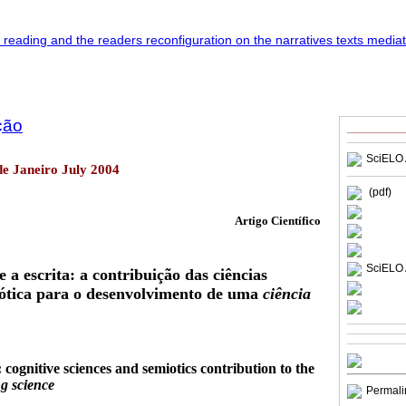
ção
SciELO 
de Janeiro July 2004
(pdf)
Artigo Científico
SciELO 
a escrita: a contribuição das ciências
iótica para o desenvolvimento de uma
ciência
 cognitive sciences and semiotics contribution to the
ng science
Permali