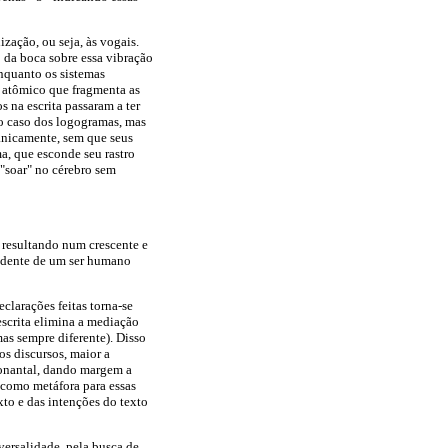
ização, ou seja, às vogais.
o da boca sobre essa vibração
Enquanto os sistemas
a atômico que fragmenta as
 na escrita passaram a ter
o caso dos logogramas, mas
anicamente, sem que seus
a, que esconde seu rastro
a "soar" no cérebro sem
m resultando num crescente e
endente de um ser humano
clarações feitas torna-se
scrita elimina a mediação
s sempre diferente). Disso
os discursos, maior a
sonantal, dando margem a
 como metáfora para essas
xto e das intenções do texto
versalidade, pela busca de