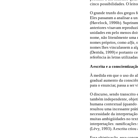
cinco possibilidades. O leito
O grande trunfo dos gregos fo
Eles passaram a analisar a u
(Havelock, 1996b). Supriram 
anteriores visavam reproduzi
unidades em pelo menos dois,
nome, não literalmente uma 
nomes próprios, como
alfa, 
nomes lhes vinculassem a alg
(Derrida, 1999) e portanto ce
referência às letras utilizadas
A escrita e a conscientizaçã
À medida em que o uso do alf
gradual aumento da consciên
para o enunciar, passa a ser
O discurso, sendo transcrito 
também independente, objeti
humana contextual (quando a
resultou uma incessante prát
necessidade da interpretação
muitas ambigüidades no texto
interpretações: ramificações 
(Lévy, 1993). A escrita crio
Essa objetivação, essa concr