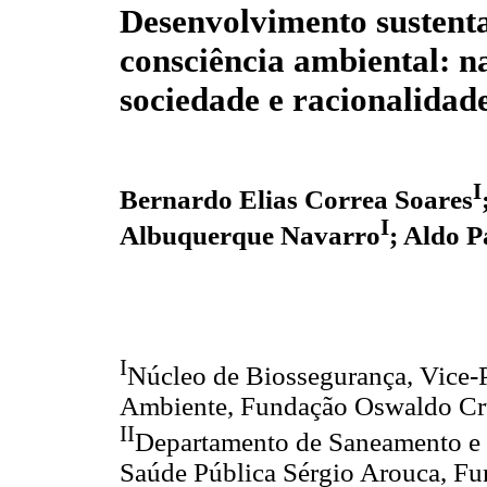
Desenvolvimento sustent
consciência ambiental: n
sociedade e racionalidad
I
Bernardo Elias Correa Soares
I
Albuquerque Navarro
; Aldo P
I
Núcleo de Biossegurança, Vice-P
Ambiente, Fundação Oswaldo Cruz
II
Departamento de Saneamento e 
Saúde Pública Sérgio Arouca, Fu