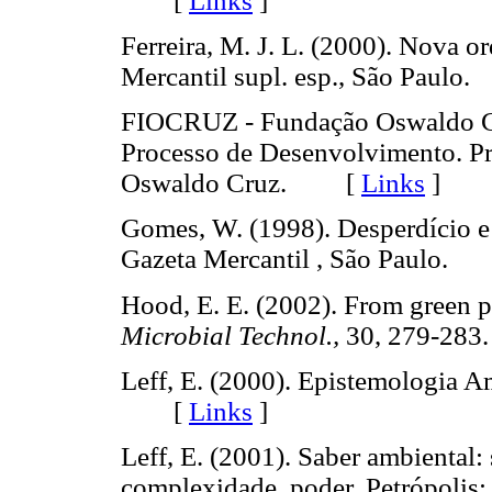
[
Links
]
Ferreira, M. J. L. (2000). Nova 
Mercantil supl. esp., São Paulo.
FIOCRUZ - Fundação Oswaldo Cr
Processo de Desenvolvimento. Pr
Oswaldo Cruz. [
Links
]
Gomes, W. (1998). Desperdício e
Gazeta Mercantil , São Paulo.
Hood, E. E. (2002). From green p
Microbial Technol.,
30, 279-2
Leff, E. (2000). Epistemologia A
[
Links
]
Leff, E. (2001). Saber ambiental: 
complexidade, poder. Petrópol