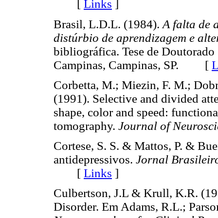
[
Links
]
Brasil, L.D.L. (1984).
A falta de
distúrbio de aprendizagem e alte
bibliográfica. Tese de Doutorad
Campinas, Campinas, SP. [
L
Corbetta, M.; Miezin, F. M.; Dob
(1991). Selective and divided att
shape, color and speed: function
tomography.
Journal of Neurosc
Cortese, S. S. & Mattos, P. & Buen
antidepressivos.
Jornal Brasileir
[
Links
]
Culbertson, J.L & Krull, K.R. (19
Disorder. Em Adams, R.L.; Parson