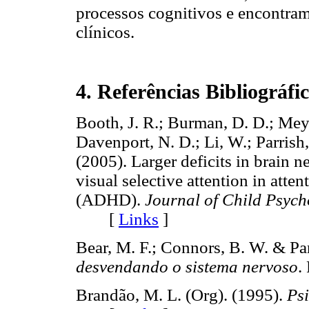
processos cognitivos e encontram
clínicos.
4. Referências
Bibliográfi
Booth, J. R.; Burman, D. D.; Meyer
Davenport, N. D.; Li, W.; Parrish
(2005). Larger deficits in brain n
visual selective attention in atten
(ADHD).
Journal of Child Psych
[
Links
]
Bear, M. F.; Connors, B. W. & Pa
desvendando o sistema nervoso
.
Brandão, M. L. (Org). (1995).
Psi