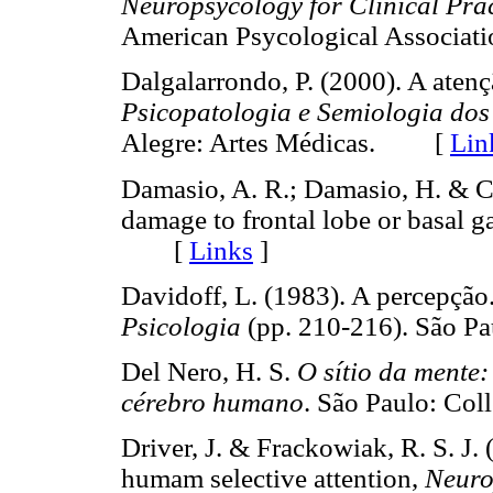
Neuropsycology for Clinical Prac
American Psycological Associ
Dalgalarrondo, P. (2000). A atenç
Psicopatologia e Semiologia dos
Alegre: Artes Médicas. [
Lin
Damasio, A. R.; Damasio, H. & C
damage to frontal lobe or basal g
[
Links
]
Davidoff, L. (1983). A percepção
Psicologia
(pp. 210-216). São 
Del Nero, H. S.
O sítio da mente
cérebro humano
. São Paulo: Col
Driver, J. & Frackowiak, R. S. J.
humam selective attention,
Neuro