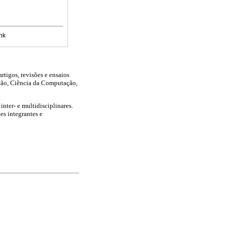
nk
rtigos, revisões e ensaios
ação, Ciência da Computação,
inter- e multidisciplinares.
es integrantes e