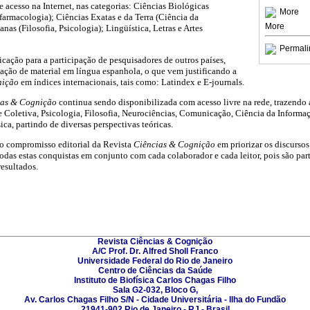
re acesso na Internet, nas categorias: Ciências Biológicas
More
armacologia); Ciências Exatas e da Terra (Ciência da
More
s (Filosofia, Psicologia); Lingüística, Letras e Artes
Permali
ação para a participação de pesquisadores de outros países,
ação de material em língua espanhola, o que vem justificando a
nição
em índices internacionais, tais como: Latindex e E-journals.
ias & Cognição
continua sendo disponibilizada com acesso livre na rede, trazendo a
e Coletiva, Psicologia, Filosofia, Neurociências, Comunicação, Ciência da Inform
ca, partindo de diversas perspectivas teóricas.
 o compromisso editorial da Revista
Ciências & Cognição
em priorizar os discursos 
odas estas conquistas em conjunto com cada colaborador e cada leitor, pois são part
resultados.
Revista Ciências & Cognição
A/C Prof. Dr. Alfred Sholl Franco
Universidade Federal do Rio de Janeiro
Centro de Ciências da Saúde
Instituto de Biofísica Carlos Chagas Filho
Sala G2-032, Bloco G,
Av. Carlos Chagas Filho S/N - Cidade Universitária - Ilha do Fundão
21941-902 Rio de Janeiro - RJ - Brasil