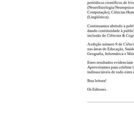
periódicos científicos de liv
(Neurofisiologia/Neuropsicof
Computação); Ciências Humana
(Lingüística).
Continuamos abrindo a public
dando continuidade à public
inclusão de
Ciências & Cog
A edição número 9 de
Ciênc
nas áreas de Educação, Saúd
Geografia, Informática e Músi
Estes resultados evidenciam
Aproveitamos para celebrar t
indissociáveis de todo estes 
Boa leitura!
Os Editores.