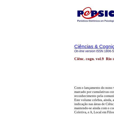
Ciências & Cogni
On-line version
ISSN
1806-
Ciênc. cogn. vol.9 Rio 
Com o lançamento do nono
marcado por cumulativas con
reconhecimento pela comuni
Este volume celebra, ainda, 
indicação nas áreas de Ciênci
mantendo-se ainda com o con
Coletiva, e A, Local em Filo