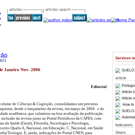
ção
Services 
5821
de Janeiro Nov. 2006
SciELO 
article
Portugu
Editorial
Article 
Article 
 volume de
Ciências & Cognição
, consolidamos um percurso
How to c
quistas, desde o lançamento da revista, em março de 2004. e do
SciELO 
dade acadêmica, que culminou na boa avaliação da publicação.
Automati
a inclusão da revista junto ao Portal Periódicos da CAPES, com
as da Saúde (Geral), Filosofia, Sociologia e Psicologia,
Indicators
ceito Qualis A, Nacional, em Educação; C, Nacional, em Saúde
Share
sofia/Teologia. E, ainda, indicações do Portal CNEN, para