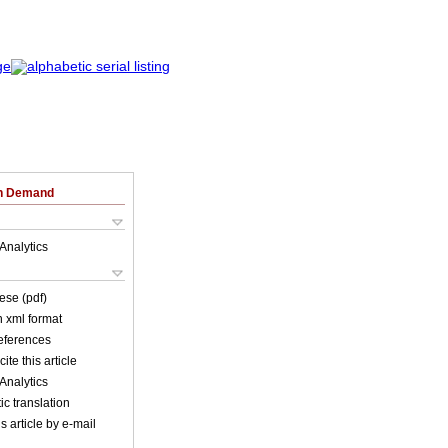
on Demand
Analytics
ese (pdf)
in xml format
references
ite this article
Analytics
c translation
s article by e-mail