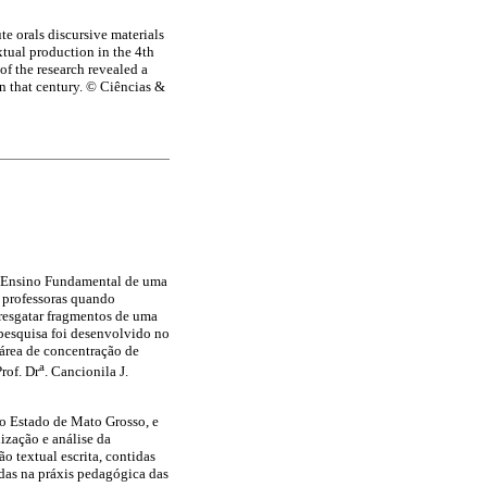
e orals discursive materials
extual production in the 4th
f the research revealed a
in that century. © Ciências &
o Ensino Fundamental de uma
 professoras quando
 resgatar fragmentos de uma
 pesquisa foi desenvolvido no
área de concentração de
a
Prof. Dr
. Cancionila J.
no Estado de Mato Grosso, e
ização e análise da
 textual escrita, contidas
adas na práxis pedagógica das