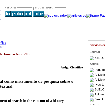
ção
Services 
5821
Journal
de Janeiro Nov. 2006
SciELO 
Article
Artigo Científico
Portugu
Article 
Article 
ral como instrumento de pesquisa sobre o
How to c
textual
SciELO 
Automati
Send thi
ment of search in the ransom of a history