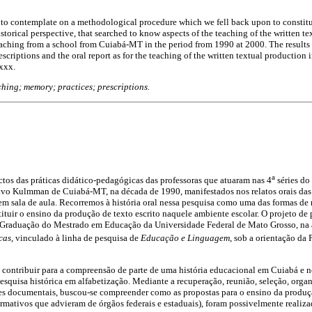
ve to contemplate on a methodological procedure which we fell back upon to constitut
historical perspective, that searched to know aspects of the teaching of the written t
aching from a school from Cuiabá-MT in the period from 1990 at 2000. The results o
criptions and the oral report as for the teaching of the written textual production 
xxx.
ching; memory; practices; prescriptions.
a
tos das práticas didático-pedagógicas das professoras que atuaram nas 4
séries d
avo Kulmman de Cuiabá-MT, na década de 1990, manifestados nos relatos orais das
em sala de aula. Recorremos à história oral nessa pesquisa como uma das formas de
tituir o ensino da produção de texto escrito naquele ambiente escolar. O projeto de
Graduação do Mestrado em Educação da Universidade Federal de Mato Grosso, na 
cas
, vinculado à linha de pesquisa de
Educação e Linguagem
, sob a orientação da 
 contribuir para a compreensão de parte de uma história educacional em Cuiabá e 
squisa histórica em alfabetização. Mediante a recuperação, reunião, seleção, organ
es documentais, buscou-se compreender como as propostas para o ensino da produção
rmativos que advieram de órgãos federais e estaduais), foram possivelmente realiz