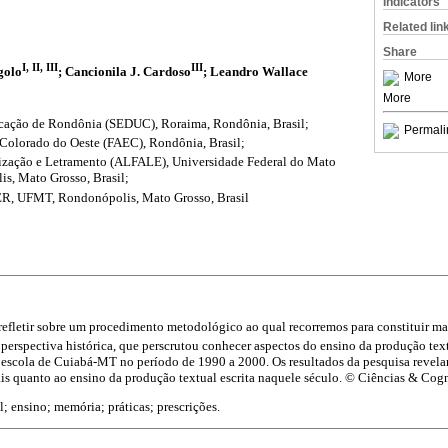
Indicators
Related lin
Share
I, II, III
III
golo
; Cancionila J. Cardoso
; Leandro Wallace
More
More
ucação de Rondônia (SEDUC), Roraima, Rondônia, Brasil;
Permali
Colorado do Oeste (FAEC), Rondônia, Brasil;
tização e Letramento (ALFALE), Universidade Federal do Mato
s, Mato Grosso, Brasil;
R, UFMT, Rondonópolis, Mato Grosso, Brasil
 refletir sobre um procedimento metodológico ao qual recorremos para constituir mat
perspectiva histórica, que perscrutou conhecer aspectos do ensino da produção text
scola de Cuiabá-MT no período de 1990 a 2000. Os resultados da pesquisa revela
orais quanto ao ensino da produção textual escrita naquele século. © Ciências & Cog
l; ensino; memória; práticas; prescrições.