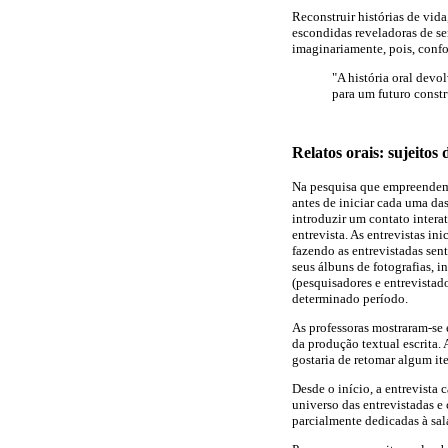
Reconstruir histórias de vida
escondidas reveladoras de se
imaginariamente, pois, con
"A história oral devo
para um futuro const
Relatos orais: sujeitos
Na pesquisa que empreendemo
antes de iniciar cada uma das
introduzir um contato inter
entrevista. As entrevistas in
fazendo as entrevistadas sen
seus álbuns de fotografias, 
(pesquisadores e entrevistad
determinado período.
As professoras mostraram-se
da produção textual escrita.
gostaria de retomar algum it
Desde o início, a entrevista 
universo das entrevistadas e
parcialmente dedicadas à sala