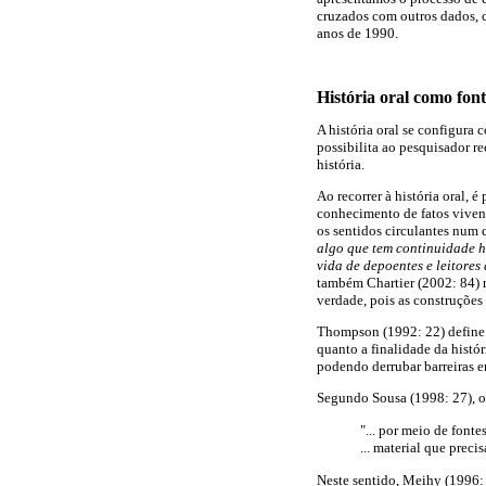
cruzados com outros dados, c
anos de 1990.
História oral como font
A história oral se configura
possibilita ao pesquisador r
história.
Ao recorrer à história oral, 
conhecimento de fatos viven
os sentidos circulantes num
algo que tem continuidade h
vida de depoentes e leitores
também Chartier (2002: 84) r
verdade, pois as construções 
Thompson (1992: 22) define 
quanto a finalidade da histór
podendo derrubar barreiras en
Segundo Sousa (1998: 27), o
"... por meio de fonte
... material que prec
Neste sentido, Meihy (1996: 