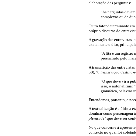
elaboração das perguntas:
"As perguntas devem 
complexas ou de duplo 
Outro fator determinante em 
próprio discurso do entrevist
A gravação das entrevistas, 
exatamente o dito, principalm
"A fita é um registro
preenchido pelo mais 
A transcrição das entrevista
58),
"a transcrição destina-
"O que deve vir a públ
isso, o autor afirma: 
gramática, palavras r
Entendemos, portanto, a nece
A textualização é a última e
dominar como personagem ún
plenitude
" que deve ser conf
No que concerne à apresentaç
contexto no qual foi coletado