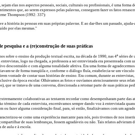
, sejam elas nos aspectos pessoais, sociais, culturais ou profissionais, é uma forma 
ntimentos que, ao serem expressos pelas palavras, conseguem fazer os fatos renas
forme Thompson (1992: 337):
lve a história às pessoas em suas próprias palavras. E ao dar-lhes um passado, ajud
ruído por elas mesmas."
 de pesquisa e a (re)construção de suas práticas
a
s sobre o ensino da produção textual escrita, na década de 1990, nas 4
séries de
 entrevistas, logo na chegada, a professora a ser entrevistada era presenteada com um
ativo descontraído e com alguma tonalidade afetiva. Era uma forma de agradecermos
iciavam-se de forma tranqüila e, conforme o diálogo fluía, estabelecia-se um víncul
tirem vontade de contar suas histórias de ensino. Era comum, durante as entrevistas,
inclusive da época escolar. Olhávamos as fotos e ouvíamos atenciosamente seus rela
os), que se tratava de uma conversa, direcionada a retomar parte de suas práticas 
 extremamente colaborativas ao tentarem recordar como desempenharam parte das a
 Ao término de cada entrevista, encerrávamos sempre dando voz à entrevistada qua
em ou fazer alguma consideração final, para, só então, finalizávamos com um agrad
caracterizou-se como uma experiência marcante para nós, pois tivemos de nos inserir
 compartilhar de suas lembranças, fossem agradáveis ou não. Tais relatos advieram d
 de aula e à escola.