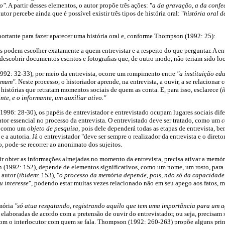
o"
. A partir desses elementos, o autor propõe três ações: "
a da gravação, a da confe
autor percebe ainda que é possível existir três tipos de história oral: "
história oral d
portante para fazer aparecer uma história oral e, conforme Thompson (1992: 25):
is podem escolher exatamente a quem entrevistar e a respeito do que perguntar. A ent
scobrir documentos escritos e fotografias que, de outro modo, não teriam sido loc
2: 32-33), por meio da entrevista, ocorre um rompimento entre
"a instituição ed
comum"
. Neste processo, o historiador aprende, na entrevista, a ouvir, a se relacionar
 histórias que retratam momentos sociais de quem as conta. E, para isso, esclarece (
te, e o informante, um auxiliar ativo."
96: 28-30), os papéis de entrevistador e entrevistado ocupam lugares sociais dife
ator essencial no processo da entrevista. O entrevistado deve ser tratado, como um
c
lo como um
objeto de pesquisa
, pois dele dependerá todas as etapas de entrevista, b
a autoria. Já o entrevistador "deve ser sempre o realizador da entrevista e o diretor
, pode-se recorrer ao anonimato dos sujeitos.
ir obter as informações almejadas no momento da entrevista, precisa ativar a memór
1992: 152), depende de elementos significativos, como um nome, um rosto, para 
 autor (
ibidem
: 153), "
o processo da memória depende, pois, não só da capacidad
u interesse
", podendo estar muitas vezes relacionado não em seu apego aos fatos, 
emória
"só atua resgatando, registrando aquilo que tem uma importância para um a
elaboradas de acordo com a pretensão de ouvir do entrevistador, ou seja, precisam 
m o interlocutor com quem se fala. Thompson (1992: 260-263) propõe alguns princ