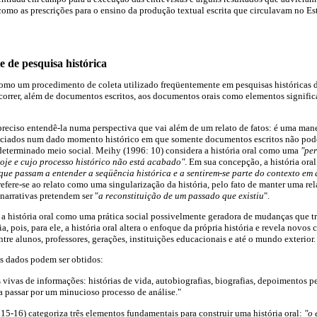
omo as prescrições para o ensino da produção textual escrita que circulavam no E
e de pesquisa histórica
 como um procedimento de coleta utilizado freqüentemente em pesquisas históricas 
ecorrer, além de documentos escritos, aos documentos orais como elementos signific
é preciso entendê-la numa perspectiva que vai além de um relato de fatos: é uma man
ciados num dado momento histórico em que somente documentos escritos não poder
 determinado meio social. Meihy (1996: 10) considera a história oral como uma
"pe
oje e cujo processo histórico não está acabado"
. Em sua concepção, a história ora
 que passam a entender a seqüência histórica e a sentirem-se parte do contexto em
efere-se ao relato como uma singularização da história, pelo fato de manter uma re
narrativas pretendem ser "
a reconstituição de um passado que existiu
".
a história oral como uma prática social possivelmente geradora de mudanças que 
ia, pois, para ele, a história oral altera o enfoque da própria história e revela novo
tre alunos, professores, gerações, instituições educacionais e até o mundo exterior.
s dados podem ser obtidos:
s vivas de informações: histórias de vida, autobiografias, biografias, depoimentos pe
isa passar por um minucioso processo de análise."
15-16) categoriza três elementos fundamentais para construir uma história oral:
"o 