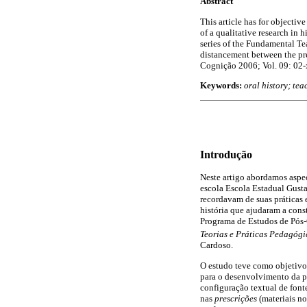
Abstract
This article has for objecti
of a qualitative research in 
series of the Fundamental Te
distancement between the pres
Cognição 2006; Vol. 09: 02-
Keywords:
oral history; tea
Introdução
Neste artigo abordamos aspec
escola Escola Estadual Gust
recordavam de suas práticas 
história que ajudaram a cons
Programa de Estudos de Pós-
Teorias e Práticas Pedagógi
Cardoso.
O estudo teve como objetivo
para o desenvolvimento da pe
configuração textual de font
nas
prescrições
(materiais no