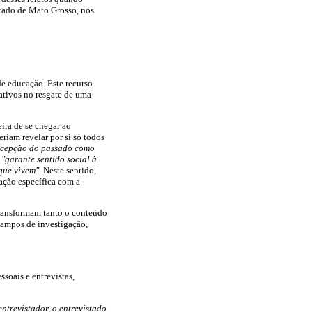
stado de Mato Grosso, nos
de educação. Este recurso
ativos no resgate de uma
eira de se chegar ao
iam revelar por si só todos
rcepção do passado como
l
"garante sentido social à
 que vivem"
. Neste sentido,
lação específica com a
transformam tanto o conteúdo
s campos de investigação,
ssoais e entrevistas,
entrevistador, o entrevistado