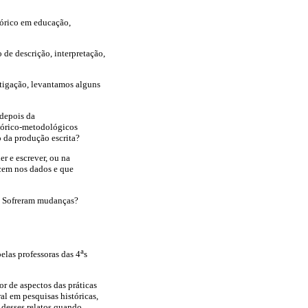
órico em educação,
 de descrição, interpretação,
tigação, levantamos alguns
 depois da
teórico-metodológicos
 da produção escrita?
r e escrever, ou na
ecem nos dados e que
s? Sofreram mudanças?
a
pelas professoras das 4
s
r de aspectos das práticas
al em pesquisas históricas,
 desses relatos quando