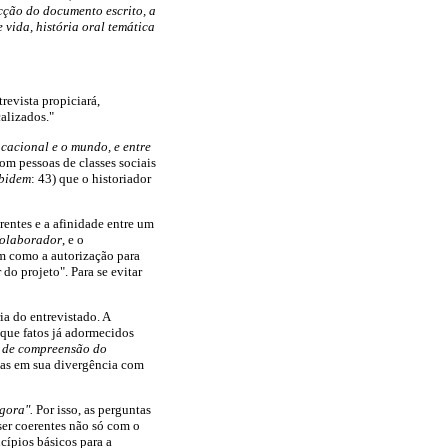
cção do documento escrito, a
e vida, história oral temática
revista propiciará,
alizados."
ucacional e o mundo, e entre
 com pessoas de classes sociais
ibidem
: 43) que o historiador
rentes e a afinidade entre um
olaborador
, e o
em como a autorização para
 do projeto". Para se evitar
ia do entrevistado. A
que fatos já adormecidos
e de compreensão do
mas em sua divergência com
gora".
Por isso, as perguntas
ser coerentes não só com o
ípios básicos para a