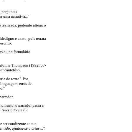
a perguntas
r uma narrativa..."
 realizada, podendo alterar o
dedigno e exato, pois retrata
escrito:
as ou no formulário
 Conforme Thompson (1992: 57-
er cauteloso,
oria do texto". Por
e linguagem, erros de
do."
narrador.
momento, o narrador passa a
 "
recriado em sua
ve ser condizente com o
tido, ajudou-se a criar ...".