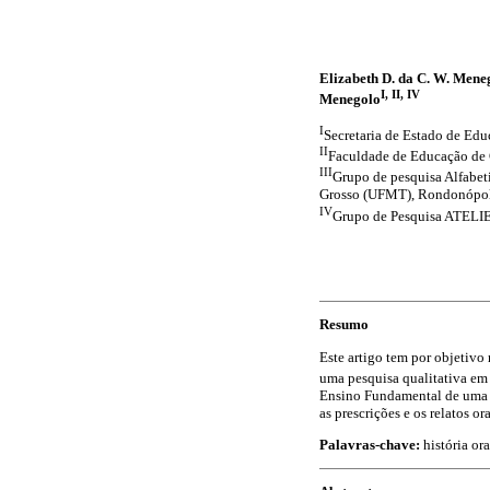
Elizabeth D. da C. W. Mene
I, II, IV
Menegolo
I
Secretaria de Estado de Ed
II
Faculdade de Educação de 
III
Grupo de pesquisa Alfabe
Grosso (UFMT), Rondonópoli
IV
Grupo de Pesquisa ATELIE
Resumo
Este artigo tem por objetivo
uma pesquisa qualitativa em 
Ensino Fundamental de uma e
as prescrições e os relatos 
Palavras-chave:
história ora