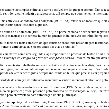
ser sempre tão simples e diretas quanto possível, em linguagem comum. Nunca faç
sentido ..., evite induzir a uma resposta. ... E sempre que possível evite interrompe
uma entrevista, abordado por Thompson (1992: 163), refere-se ao local em que ela é
ado e seus conceitos sobre o que diz.
na opinião de Thompson (1992: 146-147), é a primeira etapa e deve ser um registro fi
ente as marcas de incerteza, humor, fingimento e dialetos. Ao contrário do registro 
 muito melhor e mais completo do que jamais se encontrará nas anotações rascunhad
honesto entrevistador, e menos ainda nas atas de reunião."
s se caracteriza como uma segunda etapa importante no processo da história oral.
se à mudança do estágio da gravação oral para o escrito"
, procedimento que deve s
ico é um texto trabalhado, onde a interferência do autor seja clara, dirigida à melh
"por lógico, não são as palavras que interessam e sim o que elas contêm. ... Vícios d
epetidas devem ser corrigidos, sempre indicando ao leitor, que precisa estar prepara
ssidade de correção da entrevista, mantendo o sentido intencional articulado pelo 
tapa na materialização do discurso oral. Thompson (1992: 59) considera que, nesse 
ico em primeira pessoa, passando pelo processo de
transcriação
, ou seja, um texto
erido pelo entrevistado para autorização de sua publicação.
ão e interpretação dos relatos orais, Thompson (1992: 301-305) sugere que ela de
. Afinal
"trata-se de um material que não apenas se descobriu, mas que, em certo sen