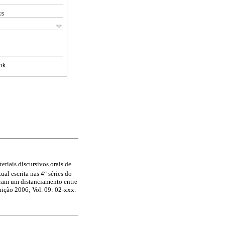
ks
nk
eriais discursivos orais de
a
ual escrita nas 4
séries do
ram um distanciamento entre
nição 2006; Vol. 09: 02-xxx.