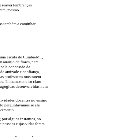
de reaver lembranças
cerem, mesmo
a-as também a caminhar
 uma escola de Cuiabá-MT,
 arranjo de flores, para
 pela concessão da
o de amizade e confiança,
 as professoras mostrarem
tos. Tínhamos muito claro
pedagógicas desenvolvidas num
tividades docentes no ensino
ndo perguntávamos se ela
ecimento.
, por alguns instantes, no
e pessoas cujas vidas foram