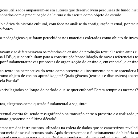
cos utilizados ampararam-se em autores que desenvolvem pesquisas de fundo hist
ionados com a preocupação da leitura e da escrita como objeto de estudo.
 a ótica da história cultural, com foco na análise da configuração textual, por meio
 fontes.
o-pedagógicos que foram percebidos nos materiais coletados como objeto de inves
havam e se diferenciavam os métodos de ensino da produção textual escrita antes e
a LDB, que contribuíram para a constituição/consolidação de novos referenciais 
por fundamentar novas propostas de organização do ensino e, em especial, o ensino
to-texto: na perspectiva do texto como pretexto ou instrumento para se aprender a le
 como objeto de ensino-aprendizagem? Quais gêneros (textuais e discursivos) apar
pela Escola?
s privilegiados ao longo do período que se quer enfocar? Foram sempre os mesmo
ntos, elegemos como questão fundamental a seguinte:
tual escrita foi sendo ressignificado na transição entre o prescrito e o realizado, 
a mato-grossense na última década?
remos um dos instrumentos utlizados na coleta de dados que se caracterizou revelado
por meio de seus discursos orais. Após descrevermos o funcionamento da história or
ntrada em campo para a execução das entrevistas e alguns resultados que advieram