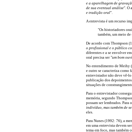
e a aparelhagem de gravaçã
de sua eventual análise
". O 
e tradição oral
".
A entrevista é um recurso im
"Os historiadores ora
também, um meio de de
De acordo com Thompson (199
o profissional e o público 
diferentes e a se envolver em
oral precisa ser
"um bom ouvin
No entendimento de Meihy (19
e outro se caracteriza como f
entrevistador não deve vê-
publicação dos depoimentos e 
situações de constrangimento
Para o entrevistador consegu
memória, segundo Thompson (
possam ser lembrados. Para o
indivíduo, mas também de se
eles.
Para Nunes (1992: 76), a m
em uma entrevista devem ser 
tema em foco, mas também co