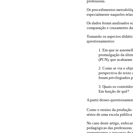
professoras.
Os procedimentos metodológi
especialmente naqueles relac
Os dados foram analisados sob
comparação e cruzamento das
Tomando os aspectos didátic
questionamentos:
1. Em que se assemel
promulgação da últim
(PCN), que acabaram 
2. Como se via o obje
perspectiva do texto
foram privilegiados 
3. Quais os conteúdo
Em função de quê?
A partir desses questioname
Como o ensino da produção tex
séries de uma escola públic
No caso deste artigo, enfoca
pedagógicas das professoras 
apresentamos o processo de e