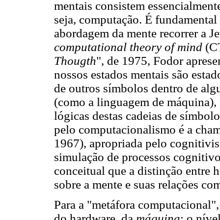
mentais consistem essencialment
seja, computação. É fundamental 
abordagem da mente recorrer a Je
computational theory of mind
(CT
Thougth
", de 1975, Fodor apres
nossos estados mentais são esta
de outros símbolos dentro de al
(como a linguagem de máquina), 
lógicas destas cadeias de símbol
pelo computacionalismo é a cham
1967), apropriada pelo cognitivi
simulação de processos cognitiv
conceitual que a distinção entre 
sobre a mente e suas relações com
Para a "metáfora computacional", 
do hardware, da
máquina
; o níve