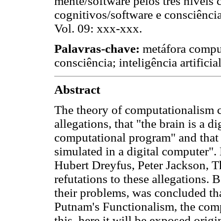
mente/software pelos três níveis
cognitivos/software e consciênc
Vol. 09: xxx-xxx.
Palavras-chave:
metáfora compu
consciência; inteligência artificia
Abstract
The theory of computationalism c
allegations, that "the brain is a d
computational program" and that "
simulated in a digital computer".
Hubert Dreyfus, Peter Jackson, 
refutations to these allegations. 
their problems, was concluded tha
Putnam's Functionalism, the comp
this, here it will be exposed orig