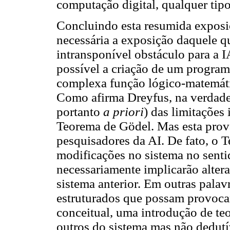
computação digital, qualquer tip
Concluindo esta resumida exposiçã
necessária a exposição daquele q
intransponível obstáculo para a I
possível a criação de um program
complexa função lógico-matemátic
Como afirma Dreyfus, na verdade
portanto
a priori
) das limitações 
Teorema de Gödel. Mas esta prova
pesquisadores da AI. De fato, o 
modificações no sistema no senti
necessariamente implicarão alter
sistema anterior. Em outras pala
estruturados que possam provoc
conceitual, uma introdução de te
outros do sistema mas não dedutí