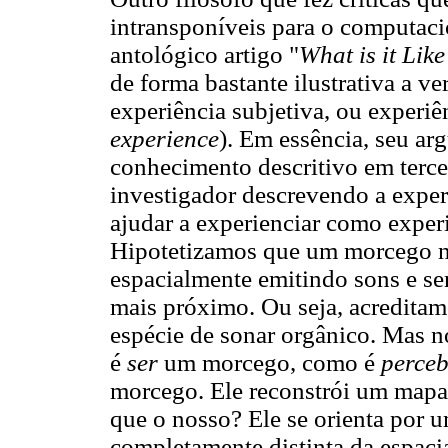
intransponíveis para o computac
antológico artigo "
What is it Like
de forma bastante ilustrativa a ve
experiência subjetiva, ou experiê
experience
). Em essência, seu a
conhecimento descritivo em terce
investigador descrevendo a exper
ajudar a experienciar como exp
Hipotetizamos que um morcego não
espacialmente emitindo sons e se
mais próximo. Ou seja, acredita
espécie de sonar orgânico. Mas 
é
ser
um morcego, como é
perceb
morcego. Ele reconstrói um mapa
que o nosso? Ele se orienta por 
completamente distinta da espac