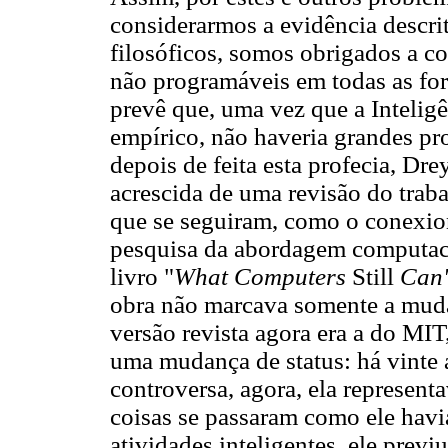
considerarmos a evidência descr
filosóficos, somos obrigados a c
não programáveis em todas as fo
prevê que, uma vez que a Inteligê
empírico, não haveria grandes pr
depois de feita esta profecia, Dre
acrescida de uma revisão do traba
que se seguiram, como o conexio
pesquisa da abordagem computaci
livro "
What Computers
Still
Can'
obra não marcava somente a mudan
versão revista agora era a do MIT,
uma mudança de status: há vinte 
controversa, agora, ela represent
coisas se passaram como ele havia
atividades inteligentes, ele prev