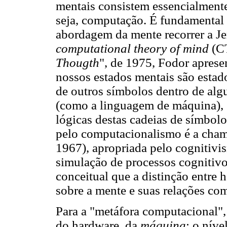
mentais consistem essencialment
seja, computação. É fundamental 
abordagem da mente recorrer a Je
computational theory of mind
(CT
Thougth
", de 1975, Fodor apres
nossos estados mentais são esta
de outros símbolos dentro de al
(como a linguagem de máquina), 
lógicas destas cadeias de símbol
pelo computacionalismo é a cham
1967), apropriada pelo cognitivi
simulação de processos cognitiv
conceitual que a distinção entre 
sobre a mente e suas relações com
Para a "metáfora computacional", 
do hardware, da
máquina
; o níve