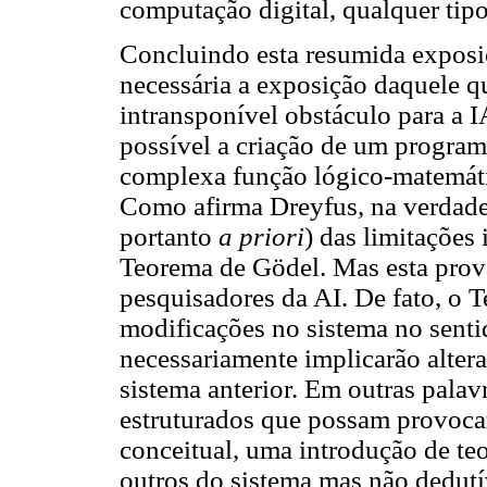
computação digital, qualquer tip
Concluindo esta resumida exposiçã
necessária a exposição daquele q
intransponível obstáculo para a I
possível a criação de um program
complexa função lógico-matemátic
Como afirma Dreyfus, na verdade
portanto
a priori
) das limitações 
Teorema de Gödel. Mas esta prova
pesquisadores da AI. De fato, o 
modificações no sistema no senti
necessariamente implicarão alter
sistema anterior. Em outras pala
estruturados que possam provoc
conceitual, uma introdução de te
outros do sistema mas não dedutí