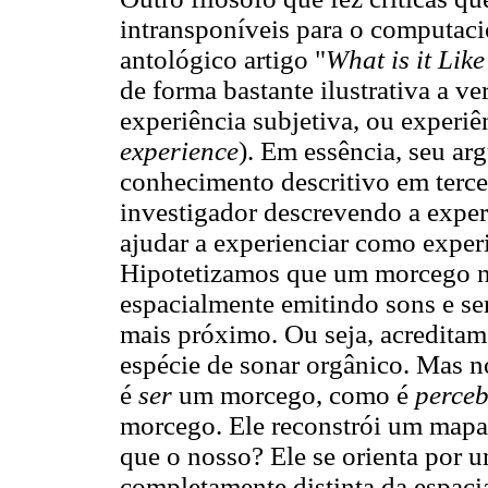
intransponíveis para o computac
antológico artigo "
What is it Like
de forma bastante ilustrativa a ve
experiência subjetiva, ou experiê
experience
). Em essência, seu a
conhecimento descritivo em terce
investigador descrevendo a exper
ajudar a experienciar como exp
Hipotetizamos que um morcego não
espacialmente emitindo sons e se
mais próximo. Ou seja, acredita
espécie de sonar orgânico. Mas 
é
ser
um morcego, como é
perceb
morcego. Ele reconstrói um mapa
que o nosso? Ele se orienta por 
completamente distinta da espac