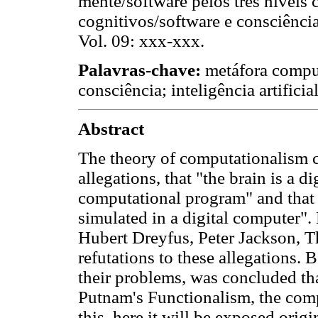
mente/software pelos três níveis
cognitivos/software e consciênc
Vol. 09: xxx-xxx.
Palavras-chave:
metáfora compu
consciência; inteligência artificia
Abstract
The theory of computationalism c
allegations, that "the brain is a d
computational program" and that "
simulated in a digital computer".
Hubert Dreyfus, Peter Jackson, 
refutations to these allegations. 
their problems, was concluded tha
Putnam's Functionalism, the comp
this, here it will be exposed orig