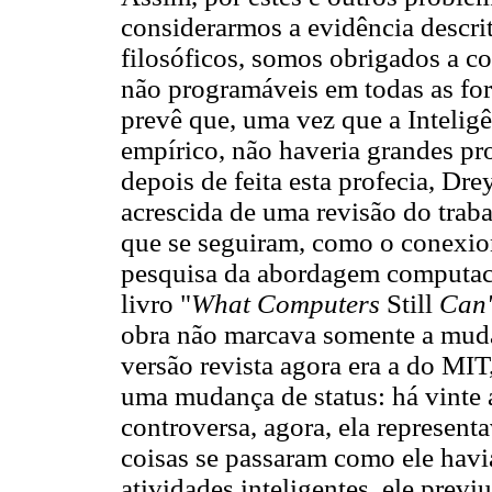
considerarmos a evidência descr
filosóficos, somos obrigados a c
não programáveis em todas as fo
prevê que, uma vez que a Inteligê
empírico, não haveria grandes pr
depois de feita esta profecia, Dre
acrescida de uma revisão do traba
que se seguiram, como o conexio
pesquisa da abordagem computaci
livro "
What Computers
Still
Can'
obra não marcava somente a mudan
versão revista agora era a do MIT,
uma mudança de status: há vinte 
controversa, agora, ela represent
coisas se passaram como ele havia
atividades inteligentes, ele prev