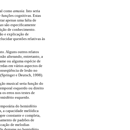
ical como
amusia
. Isto seria
 funções cognitivas. Estas
tar apenas uma falta de
ias
são especificamente
isição de conhecimento.
ção e explicação de
lucidar questões relativas às
to. Alguns outros relatos
não alterando, entretanto, a
rrame ou alguma espécie de
erdas em vários aspectos de
conseqüência de lesão no
 (Springer e Deutsch, 1998).
ção musical seria função do
temporal esquerdo ou direito
 os erros nos testes de
misfério esquerdo.
emporária do hemisfério
os, a capacidade melódica
mpre constante e completa,
samento de padrões de
icação de melodias
 de derrame no hemisfério