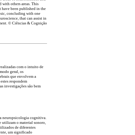
ed with others areas. This
hat have been published in the
usic, concluding with one
roscience, that can assist in
opment. © Ciências & Cognição
realizadas com o intuito de
modo geral, os
rebrais que envolvem a
e estes respondem
tas investigações são bem
a neuropsicologia cognitiva.
 utilizam o material sonoro,
ilizados de diferentes
ente, um significado