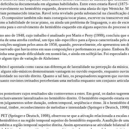
 deficiência documentada em algumas habilidades. Entre estes estaria Ravel (1875-
rovavelmente no hemisfério esquerdo, desenvolvera uma afasia do tipo Wernicke. M
riam permanecido intactas. Ravel teria revelado perda substancial na classificação 
. O compositor também não mais conseguia tocar piano, escrever ou transcrever mú
omo a habilidade de tocar piano, ou ainda um problema de linguagem, o ato de escr
onta para o envolvimento do hemisfério esquerdo em alguns aspectos do processo m
no ano de 1948, cujo trabalho é analisado por Marin e Perry (1999), concluiu que 
ria de uma atrofia cerebral, um tipo não específico para a época caracterizada pelo
mposições surgiram pelos anos de 1956, quando, provavelmente, ele apresentou um d
bservado que havia erros em suas composições e performances ao piano. Embora Ra
 tinha uma grande dificuldade em nomeá-las, e ainda em solfejá-las. Foi especulado
e algum tipo de variação de Alzheimer.
bém é apontada como causa nas diferenças de lateralidade na percepção da música.
 alguns não-músicos demonstraram vantagem no ouvido esquerdo, enquanto ouvint
ridade no ouvido direito. Quanto a tal fato, os pesquisadores sugerem que ouvint
quanto ouvintes treinados perceberiam uma melodia enquanto um conjunto articula
os posteriores cujos resultados são controversos a estes. Em geral, os dados sugere
xclusivamente lateralizados no hemisfério direito. O hemisfério esquerdo estaria 
m julgamentos sobre duração, ordem temporal, seqüência e ritmo. Já o hemisfério d
nal, timbre, reconhecimento de melodias e intensidade (Springer e Deutsch, 1998)
PET (Springer e Deutsch, 1998), observou-se que a ativação relacionada a escalas 
hemisférios e na região temporal superior do hemisfério esquerdo. A audição de um
bém a região temporal superior direita. Assim apresentava-se atividade bilateral 