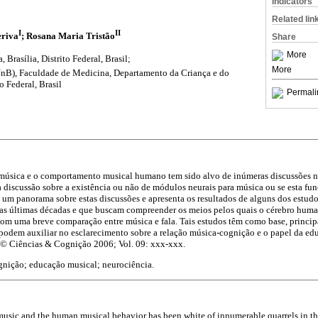
Indicators
Related lin
I
II
eriva
; Rosana Maria Tristão
Share
More
 Brasília, Distrito Federal, Brasil;
More
UnB), Faculdade de Medicina, Departamento da Criança e do
o Federal, Brasil
Permali
 música e o comportamento musical humano tem sido alvo de inúmeras discussões na
 a discussão sobre a existência ou não de módulos neurais para música ou se esta f
ça um panorama sobre estas discussões e apresenta os resultados de alguns dos estudo
as últimas décadas e que buscam compreender os meios pelos quais o cérebro hum
om uma breve comparação entre música e fala. Tais estudos têm como base, princip
 podem auxiliar no esclarecimento sobre a relação música-cognição e o papel da ed
 © Ciências & Cognição 2006; Vol. 09: xxx-xxx.
nição; educação musical; neurociência.
music and the human musical behavior has been white of innumerable quarrels in th