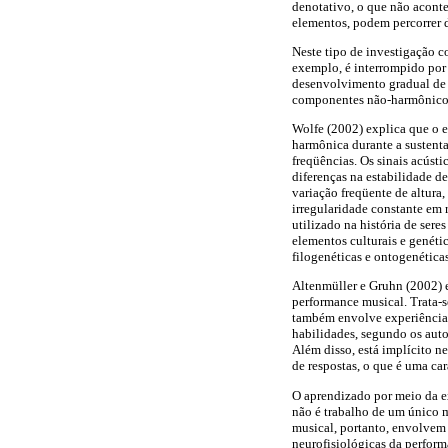
denotativo, o que não aconte
elementos, podem percorrer d
Neste tipo de investigação c
exemplo, é interrompido por 
desenvolvimento gradual de 
componentes não-harmônicos 
Wolfe (2002) explica que o 
harmônica durante a sustent
freqüências. Os sinais acúst
diferenças na estabilidade d
variação freqüente de altura
irregularidade constante em 
utilizado na história de ser
elementos culturais e genéti
filogenéticas e ontogenéticas
Altenmüller e Gruhn (2002) 
performance musical. Trata-
também envolve experiências
habilidades, segundo os auto
Além disso, está implícito n
de respostas, o que é uma car
O aprendizado por meio da e
não é trabalho de um único 
musical, portanto, envolvem
neurofisiológicas da perform