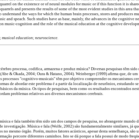
 quarrel on the existence or of neural modules for music or if this function it is shar
e quarrels and presents the results of some of the most evident studies in this area t
to understand the ways for which the human brain processes, stores and produces m
ic and speach. Such studies have as base, mainly, the advances in the cognitive neu
ation music-cognition and the role of the musical education at the cognitive devel
; musical education; neuroscience.
cérebro processa, codifica, armazena e produz música? Diversas pesquisas têm sido 
 (Abe & Okada, 2004; Oura & Hatano, 2004). Weinberger (1999) afirma que, de um 
s processos "cognitivo-musicais" têm por objetivo compreender os mecanismos ce
rmas de abordar este problema é a partir da localização de neurônios, estudando s
básicos da música. Os tipos de pesquisas, bem como os resultados encontrados nes
ordam problemas relativos aos diversos mecanismos cerebrais.
música e fala também têm sido um dos campos de pesquisa, no abrangente mundo d
e investigação. Música e fala (Wolfe, 2002) são fundamentalmente similares, já que
os no mesmo órgão. Porém, muitos fatores acústicos, apesar desta semelhança, são ut
rmação percorre diferentes caminhos. Isto se dá porque a fala possui de modo freqü