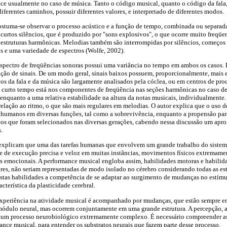
ce usualmente no caso de música. Tanto o código musical, quanto o código da fala
iferentes caminhos, possuir diferentes valores, e interpretado de diferentes modos.
ostuma-se observar o processo acústico e a função de tempo, combinada ou separada
curtos silêncios, que é produzido por "sons explosivos", o que ocorre muito freqü
estruturas harmônicas. Melodias também são interrompidas por silêncios, começos 
e uma variedade de espectros (Wolfe, 2002).
espectro de freqüências sonoras possui uma variância no tempo em ambos os casos. 
ação de sinais. De um modo geral, sinais baixos possuem, proporcionalmente, mais 
icos da fala e da música são largamente analisados pela cóclea, ou em centros de p
e curto tempo está nos componentes de freqüência nas seções harmônicas no caso d
, enquanto a uma relativa estabilidade na altura da notas musicais, individualment
relação ao ritmo, o que são mais regulares em melodias. O autor explica que o uso d
es humanos em diversas funções, tal como a sobrevivência, enquanto a propensão par
cos que foram selecionados nas diversas gerações, cabendo nessa discussão um apr
.
explicam que uma das tarefas humanas que envolvem um grande trabalho do sistema
se de execução precisa e veloz em muitas instâncias, movimentos físicos extremam
 emocionais. A performance musical engloba assim, habilidades motoras e habilida
res, não seriam representadas de modo isolado no cérebro considerando todas as est
estas habilidades a competência de se adaptar ao surgimento de mudanças no estímu
acterística da plasticidade cerebral.
xperiência na atividade musical é acompanhado por mudanças, que estão sempre 
módulo neural, mas ocorrem conjuntamente em uma grande estrutura. A percepção, 
 um processo neurobiológico extremamente complexo. É necessário compreender a
ance musical, para entender os substratos neurais que fazem parte desse processo.