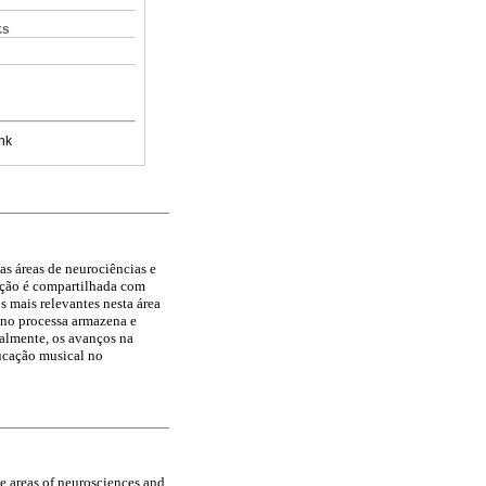
ks
nk
s áreas de neurociências e
unção é compartilhada com
s mais relevantes nesta área
ano processa armazena e
almente, os avanços na
ucação musical no
e areas of neurosciences and