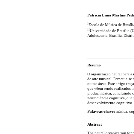
Patrícia Lima Martins Ped
I
Escola de Música de Brasília,
II
Universidade de Brasília (
Adolescente, Brasília, Distrit
Resumo
O organização neural para a
de arte musical. Perpetua-se
outras áreas. Este artigo tra
que vêem sendo realizados n
produz música, concluindo c
neurociência cognitiva, que
desenvolvimento cognitivo.
Palavras-chave:
música; cog
Abstract
The neural organization for 