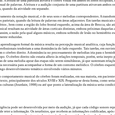
l. A leitura de uma partitura ativava o córtex visual em ambos os lobos occipitais,
al de palavras. A leitura e a audição conjunta de uma partitura ativavam ambos os
as, quando da atividade em separado.
amento da notação musical, e de seus sons e melodias correspondentes. A transfor
s parietais, quando da leitura de palavras em áreas adjacentes. Em tarefas musicais 
rios , bem como a região do lobo frontal esquerdo, acima da área de Brocca, são at
usical resultam na atividade de áreas corticais distintas, embora próximas daquelas
 assim, a razão pela qual alguns músicos, embora sofrendo de lesão no hemisfério es
mente reduzidas.
 aprendizagem formal da música resulta na percepção musical analítica, cuja função
profissionais tenderiam a uma dominância do lado esquerdo. Tais tarefas, em ouvint
m o cérebro direito. A dominância no processamento de melodias iria para o hemisfér
o. O cérebro direito não estaria alheio às relações temporais, porém, seria inepto 
as de uma melodia apear das etapas não serem simultâneas, já que sustentam relaçõ
ria necessária para acompanhar a forma de um contorno melódico. O cérebro esqu
ngo desenvolvimento temático envolvendo vários minutos.
 comportamento musical do cérebro foram realizadas, em sua maioria, em pacientes
ntexto, principalmente dos séculos XVIII e XIX. Pergunta-se desta forma, como ser
s culturas (Jourdain, 1998) ou até que ponto a lateralização da música seria condi
teligência pode ser desenvolvida por meio da audição, já que cada código sonoro re
 de reter a informação. Os neurônios, que recebem as informações codificadas, após