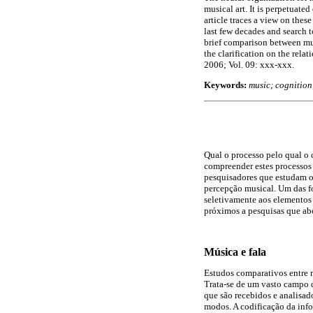
musical art. It is perpetuated
article traces a view on thes
last few decades and search 
brief comparison between mus
the clarification on the rel
2006; Vol. 09: xxx-xxx.
Keywords:
music; cognition
Qual o processo pelo qual o 
compreender estes processos
pesquisadores que estudam o
percepção musical. Um das fo
seletivamente aos elementos 
próximos a pesquisas que ab
Música e fala
Estudos comparativos entre 
Trata-se de um vasto campo d
que são recebidos e analisad
modos. A codificação da info