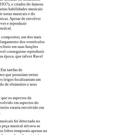
1937), o criador do famoso
uitas habilidades musicais
de notas musicais e do
sicas. Apesar de envolver
ever e reproduzir
usical.
o compositor, um dos mais
 alargamento dos ventrículos
eclínio em suas funções
vel conseguisse reproduzir
 na época, que talvez Ravel
 Em tarefas de
es que possuíam treino
es leigos focalizariam um
do de elementos e seus
m que os aspectos da
envolvido em aspectos do
ireito estaria envolvido em
.
musicais foi detectada no
a peça musical ativava as
dos lobos temporais apenas na