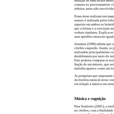
audição de uma escala musica
comuns no processamento visu
inferior, antes não envolvid
Essas áreas realizam um mape
sonoro é realizada pelos lobo
superior em ambos os hemisfé
que a leitura e a execução m
verbais similares. Explica-se
suas aptidões musicais igual
Jourdain (1998) afirma que a
cérebro esquerdo. Assim, os 
realizadas principalmente co
desdobrarem por meio do temp
Este poderia comparar as not
fração de um minuto, que se
melodia aparece como um lo
As pesquisas que mapearam o
da história musical nesse co
em relação à música em outra
Música e cognição
Para Straliotto (2001), a in
no cérebro, com a finalidade