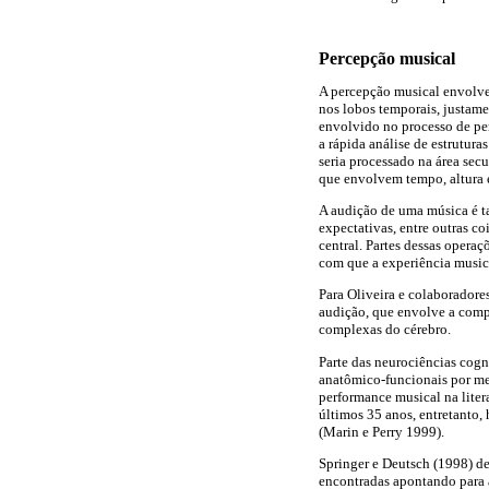
Percepção musical
A percepção musical envolve 
nos lobos temporais, justam
envolvido no processo de per
a rápida análise de estrutura
seria processado na área sec
que envolvem tempo, altura e
A audição de uma música é t
expectativas, entre outras c
central. Partes dessas opera
com que a experiência music
Para Oliveira e colaborador
audição, que envolve a compl
complexas do cérebro.
Parte das neurociências cogni
anatômico-funcionais por me
performance musical na liter
últimos 35 anos, entretanto,
(Marin e Perry 1999).
Springer e Deutsch (1998) de
encontradas apontando para a