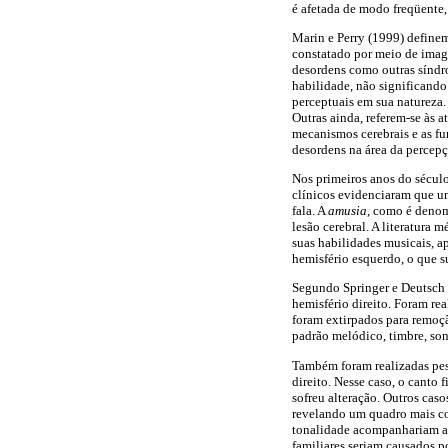
é afetada de modo freqüente,
Marin e Perry (1999) definem
constatado por meio de image
desordens como outras síndro
habilidade, não significand
perceptuais em sua natureza.
Outras ainda, referem-se às 
mecanismos cerebrais e as fu
desordens na área da percepç
Nos primeiros anos do século
clínicos evidenciaram que um
fala. A
amusia
, como é denom
lesão cerebral. A literatura
suas habilidades musicais, a
hemisfério esquerdo, o que s
Segundo Springer e Deutsch (
hemisfério direito. Foram re
foram extirpados para remoçã
padrão melódico, timbre, so
Também foram realizadas pesq
direito. Nesse caso, o canto
sofreu alteração. Outros cas
revelando um quadro mais co
tonalidade acompanhariam as
familiares seriam causados p