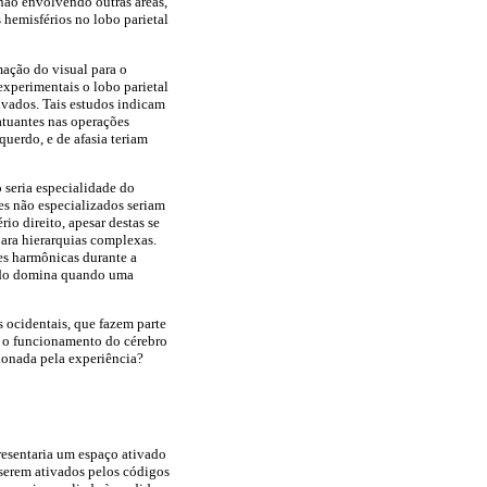
 não envolvendo outras áreas,
 hemisférios no lobo parietal
mação do visual para o
experimentais o lobo parietal
ivados. Tais estudos indicam
 atuantes nas operações
querdo, e de afasia teriam
 seria especialidade do
es não especializados seriam
io direito, apesar destas se
para hierarquias complexas.
es harmônicas durante a
erdo domina quando uma
 ocidentais, que fazem parte
ia o funcionamento do cérebro
cionada pela experiência?
presentaria um espaço ativado
 serem ativados pelos códigos