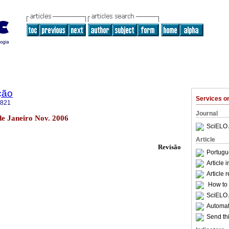
ção
Services 
5821
Journal
de Janeiro Nov. 2006
SciELO 
Article
Revisão
Portugu
Article 
Article 
How to c
SciELO 
Automati
Send thi