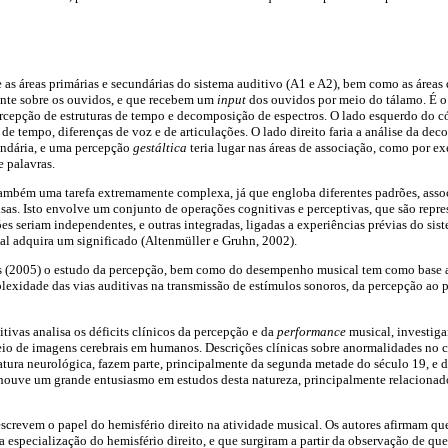
as áreas primárias e secundárias do sistema auditivo (A1 e A2), bem como as áreas
ente sobre os ouvidos, e que recebem um
input
dos ouvidos por meio do tálamo. É o
cepção de estruturas de tempo e decomposição de espectros. O lado esquerdo do cór
s de tempo, diferenças de voz e de articulações. O lado direito faria a análise da de
undária, e uma percepção
gestáltica
teria lugar nas áreas de associação, como por 
 palavras.
ambém uma tarefa extremamente complexa, já que engloba diferentes padrões, asso
oisas. Isto envolve um conjunto de operações cognitivas e perceptivas, que são repr
ções seriam independentes, e outras integradas, ligadas a experiências prévias do si
al adquira um significado (Altenmüller e Gruhn, 2002).
es (2005) o estudo da percepção, bem como do desempenho musical tem como base a
exidade das vias auditivas na transmissão de estímulos sonoros, da percepção ao 
tivas analisa os déficits clínicos da percepção e da
performance
musical, investig
io de imagens cerebrais em humanos. Descrições clínicas sobre anormalidades no 
atura neurológica, fazem parte, principalmente da segunda metade do século 19, e d
 houve um grande entusiasmo em estudos desta natureza, principalmente relacionado
screvem o papel do hemisfério direito na atividade musical. Os autores afirmam qu
 especialização do hemisfério direito, e que surgiram a partir da observação de que