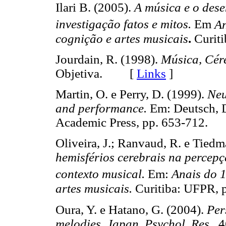
Ilari B. (2005).
A música e o dese
investigação fatos e mitos.
Em
An
cognição e artes musicais
.
Curit
Jourdain, R. (1998).
Música, Cére
Objetiva. [
Links
]
Martin, O. e Perry, D. (1999).
Neur
and performance.
Em: Deutsch, 
Academic Press, pp. 653-712
Oliveira, J.; Ranvaud, R. e Tied
hemisférios cerebrais na percepç
contexto musical.
Em:
Anais do
artes musicais.
Curitiba: UFPR, 
Oura, Y. e Hatano, G. (2004).
Per
melodies. Japan. Psychol. Res.,
4