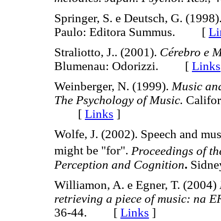
Springer, S. e Deutsch, G. (1998)
Paulo: Editora Summus. [
Li
Straliotto, J.. (2001).
Cérebro e 
Blumenau: Odorizzi. [
Links
Weinberger, N. (1999).
Music and
The Psychology of Music.
Califo
[
Links
]
Wolfe, J. (2002). Speech and mus
might be "for".
Proceedings of th
Perception and Cognition
.
Sidne
Williamon, A. e Egner, T. (2004)
retrieving a piece of music: na E
36-44. [
Links
]