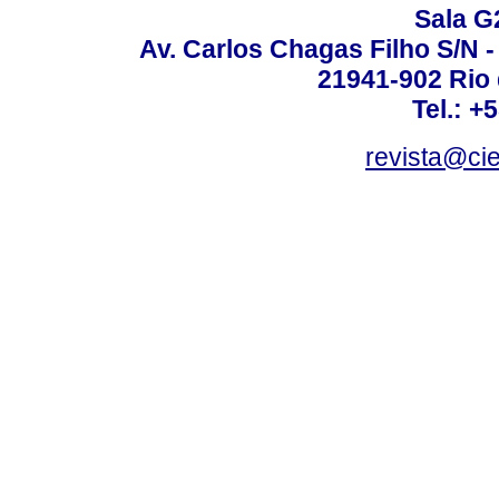
Sala G
Av. Carlos Chagas Filho S/N -
21941-902 Rio d
Tel.: +
revista@ci