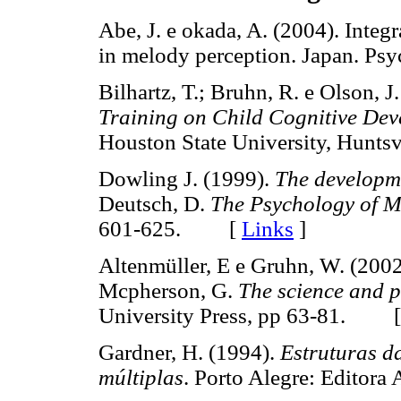
Abe, J. e okada, A. (2004). Integr
in melody perception. Japan. P
Bilhartz, T.; Bruhn, R. e Olson, J
Training on Child Cognitive De
Houston State University, Hun
Dowling J. (1999).
The developme
Deutsch, D.
The Psychology of M
601-625. [
Links
]
Altenmüller, E e Gruhn, W. (200
Mcpherson, G.
The science and 
University Press, pp 63-81. 
Gardner, H. (1994).
Estruturas da
múltiplas
. Porto Alegre: Edit