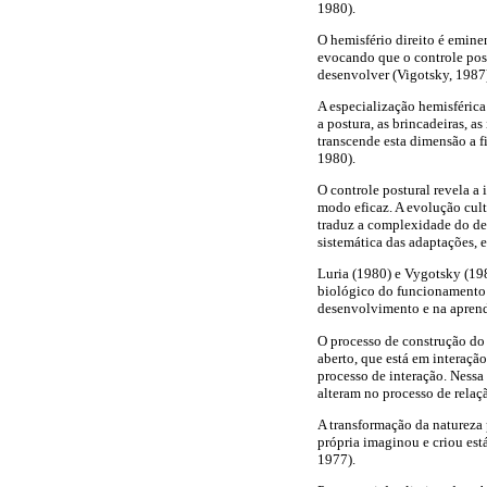
1980).
O hemisfério direito é emine
evocando que o controle post
desenvolver (Vigotsky, 1987
A especialização hemisférica
a postura, as brincadeiras, 
transcende esta dimensão a fi
1980).
O controle postural revela a
modo eficaz. A evolução cul
traduz a complexidade do de
sistemática das adaptações,
Luria (1980) e Vygotsky (19
biológico do funcionamento p
desenvolvimento e na apre
O processo de construção do
aberto, que está em interaçã
processo de interação. Nessa
alteram no processo de rela
A transformação da natureza
própria imaginou e criou est
1977).