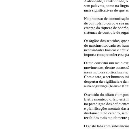
A atividade, a inatividade, 
sem palavras, como na lingu
mais significativas do que a
No processo de comunicação,
de controlar o corpo e sua m
emerge da riqueza de padrões
sistemas de controle de orga
Os órgãos dos sentidos, que s
do nascimento, cada ser huma
necessidades básicas e afeti
importa compreender esse pap
O tato constitui um meio ext
movimentos, dentre outros sã
áreas motoras corticalmente,
Com o tato, o ser humano ini
despertar da vigilância e da
auto-segurança (Klaus e Ken
O sentido do olfato é um pot
Efetivamente, o olfato está 
no paradigma dos deficientes
e planificações mentais das 
diretamente no cérebro, sem 
recebidas mais rapidamente p
O gosto lida com substância