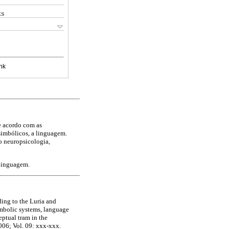
ks
nk
e acordo com as
 simbólicos, a linguagem.
o neuropsicologia,
 linguagem.
ding to the Luria and
ymbolic systems, language
ptual tram in the
06; Vol. 09: xxx-xxx.