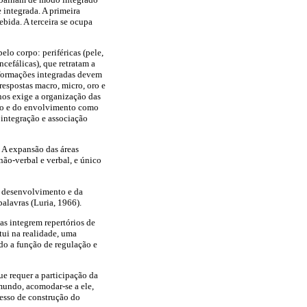
 integrada. A primeira
ebida. A terceira se ocupa
o corpo: periféricas (pele,
ncefálicas), que retratam a
nformações integradas devem
respostas macro, micro, oro e
nos exige a organização das
ico e do envolvimento como
 integração e associação
. A expansão das áreas
ão-verbal e verbal, e único
o desenvolvimento e da
palavras (Luria, 1966).
as integrem repertórios de
itui na realidade, uma
do a função de regulação e
e requer a participação da
mundo, acomodar-se a ele,
cesso de construção do