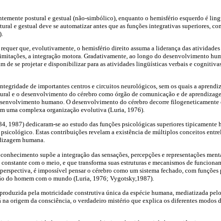
ntemente postural e gestual (não-simbólico), enquanto o hemisfério esquerdo é ling
ural e gestual deve se automatizar antes que as funções integrativas superiores, c
).
 requer que, evolutivamente, o hemisfério direito assuma a liderança das atividades
as imitações, a integração motora. Gradativamente, ao longo do desenvolvimento hu
m de se projetar e disponibilizar para as atividades lingüísticas verbais e cognitiv
 integridade de importantes centros e circuitos neurológicos, sem os quais a aprend
tural e o desenvolvimento do cérebro como órgão de comunicação e de aprendizage
senvolvimento humano. O desenvolvimento do cérebro decorre filogeneticamente d
 em uma complexa organização evolutiva (Luria, 1976).
84, 1987) dedicaram-se ao estudo das funções psicológicas superiores tipicamente
sicológico. Estas contribuições revelam a existência de múltiplos conceitos entre
ndizagem humana.
 conhecimento supõe a integração das sensações, percepções e representações menta
o constante com o meio, e que transforma suas estruturas e mecanismos de funcion
 perspectiva, é impossível pensar o cérebro como um sistema fechado, com funções 
ção do homem com o mundo (Luria, 1976; Vygotsky,1987).
 produzida pela motricidade construtiva única da espécie humana, mediatizada pelo
á na origem da consciência, o verdadeiro mistério que explica os diferentes modos