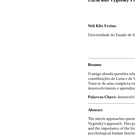
Neli Klix Freitas
Universidade do Estado de Sa
Resumo
O artigo aborda questões re
contribuições de Luria e de 
Trata-se de uma complexa tra
desenvolvimento e aprendiz
Palavras-Chave:
desenvolvi
Abstract
The article approaches quest
Vygotsky's approach. This pa
and the importance of the bi
psychological human functio