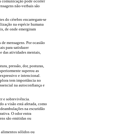
e a comunicação pode ocorrer
ensagens não-verbais são
tes do cérebro encarregam-se
falização na espécie humana
ais, de onde emergiram
ais de mensagens. Por ocasião
is para satisfazer
e das atividades mentais,
ra, pressão, dor, posturas,
superiormente superou as
expressivo e intencional.
xplora tem importância no
ssencial na autoconfiança e
r e sobrevivência.
do a visão está afetada, como
em deambulações na escuridão
rativa. O odor entra
gens são emitidas ou
 alimentos sólidos ou