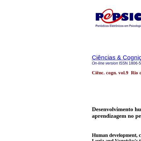
Ciências & Cogni
On-line version
ISSN
1806-
Ciênc. cogn. vol.9 Rio 
Desenvolvimento hu
aprendizagem no pe
Human development, cer
Luria and Vygotsky's 