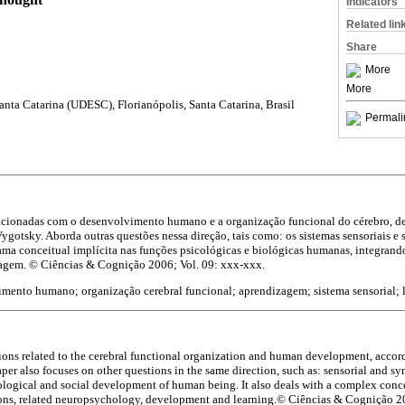
Indicators
Related lin
Share
More
More
nta Catarina (UDESC), Florianópolis, Santa Catarina, Brasil
Permali
lacionadas com o desenvolvimento humano e a organização funcional do cérebro, d
Vygotsky. Aborda outras questões nessa direção, tais como: os sistemas sensoriais e
ma conceitual implícita nas funções psicológicas e biológicas humanas, integrand
agem. © Ciências & Cognição 2006; Vol. 09: xxx-xxx.
mento humano; organização cerebral funcional; aprendizagem; sistema sensorial;
ions related to the cerebral functional organization and human development, accor
per also focuses on other questions in the same direction, such as: sensorial and s
ological and social development of human being. It also deals with a complex conce
ns, related neuropsychology, development and learning.© Ciências & Cognição 20