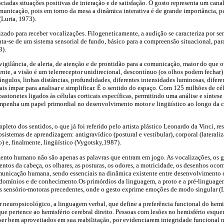
sociadas situações positivas de interação e de satisfação. O gosto representa um ca
unicação, pois em torno da mesa a dinâmica interativa é de grande importância, p
(Luria, 1973).
izado para receber vocalizações. Filogeneticamente, a audição se caracteriza por ser
rata-se de um sistema sensorial de fundo, básico para a compreensão situacional, pa
3).
igilância, de alerta, de atenção e de prontidão para a comunicação, maior do que 
te, a visão é um telerreceptor unidirecional, descontínuo (os olhos podem fechar)
ângulos, linhas distâncias, profundidades, diferentes intensidades luminosas, difere
ais ímpar para analisar e simplificar. É o sentido do espaço. Com 125 milhões de cé
 bastonetes ligados às células corticais específicas, permitindo uma análise e síntes
sempenha um papel primordial no desenvolvimento motor e lingüístico ao longo da
pleto dos sentidos, o que já foi referido pelo artista plástico Leonardo da Vinci, r
sistemas de aprendizagem: antigravídico (postural e vestibular), corporal (lateraliz
) e, finalmente, lingüístico (Vygotsky,1987).
nto humano não são apenas as palavras que entram em jogo. As vocalizações, os ge
entos da cabeça, os olhares, as posturas, os odores, a motricidade, os desenhos o
unicação humana, sendo essenciais na dinâmica existente entre desenvolvimento 
 domínios e de conhecimento.Os primórdios da linguagem, a proto e a pré-linguage
s sensório-motoras precedentes, onde o gesto exprime emoções de modo singular (L
 neuropsicológico, a linguagem verbal, que define a preferência funcional do hemi
ue pertence ao hemisfério cerebral direito. Pessoas com lesões no hemisfério esque
er bem aproveitados em sua reabilitação, por evidenciarem integridade funcional no