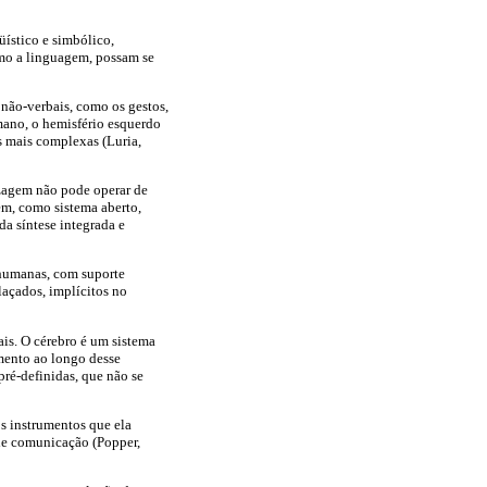
üístico e simbólico,
omo a linguagem, possam se
 não-verbais, como os gestos,
mano, o hemisfério esquerdo
as mais complexas (Luria,
izagem não pode operar de
m, como sistema aberto,
a síntese integrada e
 humanas, com suporte
laçados, implícitos no
is. O cérebro é um sistema
amento ao longo desse
pré-definidas, que não se
s instrumentos que ela
 de comunicação (Popper,