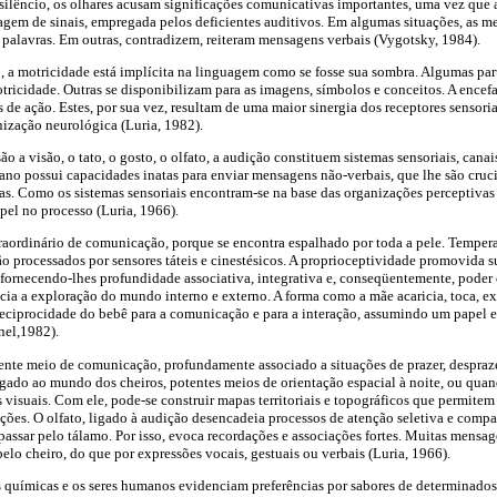
o silêncio, os olhares acusam significações comunicativas importantes, uma vez qu
agem de sinais, empregada pelos deficientes auditivos. Em algumas situações, as m
s palavras. Em outras, contradizem, reiteram mensagens verbais (Vygotsky, 1984).
 a motricidade está implícita na linguagem como se fosse sua sombra. Algumas par
otricidade. Outras se disponibilizam para as imagens, símbolos e conceitos. A ence
 de ação. Estes, por sua vez, resultam de uma maior sinergia dos receptores sensori
nização neurológica (Luria, 1982).
ão a visão, o tato, o gosto, o olfato, a audição constituem sistemas sensoriais, can
no possui capacidades inatas para enviar mensagens não-verbais, que lhe são crucia
vas. Como os sistemas sensoriais encontram-se na base das organizações perceptivas 
el no processo (Luria, 1966).
raordinário de comunicação, porque se encontra espalhado por toda a pele. Temperatu
o processados por sensores táteis e cinestésicos. A proprioceptividade promovida 
 fornecendo-lhes profundidade associativa, integrativa e, conseqüentemente, poder 
cia a exploração do mundo interno e externo. A forma como a mãe acaricia, toca, e
 reciprocidade do bebê para a comunicação e para a interação, assumindo um papel e
nel,1982).
ente meio de comunicação, profundamente associado a situações de prazer, despraze
ligado ao mundo dos cheiros, potentes meios de orientação espacial à noite, ou quan
 visuais. Com ele, pode-se construir mapas territoriais e topográficos que permit
ações. O olfato, ligado à audição desencadeia processos de atenção seletiva e compa
passar pelo tálamo. Por isso, evoca recordações e associações fortes. Muitas mensa
elo cheiro, do que por expressões vocais, gestuais ou verbais (Luria, 1966).
s químicas e os seres humanos evidenciam preferências por sabores de determinados