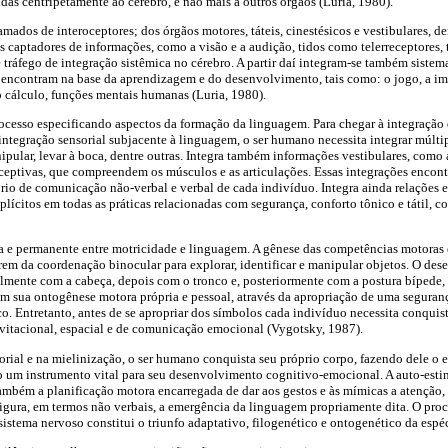
as centrípetamente ao cérebro, e não mais a outros órgãos (Luria, 1980).
amados de interoceptores; dos órgãos motores, táteis, cinestésicos e vestibulares, 
os captadores de informações, como a visão e a audição, tidos como telerreceptores
tráfego de integração sistêmica no cérebro. A partir daí integram-se também sistema
e encontram na base da aprendizagem e do desenvolvimento, tais como: o jogo, a im
, o cálculo, funções mentais humanas (Luria, 1980).
ocesso especificando aspectos da formação da linguagem. Para chegar à integração
integração sensorial subjacente à linguagem, o ser humano necessita integrar múltip
nipular, levar à boca, dentre outras. Integra também informações vestibulares, como 
ceptivas, que compreendem os músculos e as articulações. Essas integrações encon
o de comunicação não-verbal e verbal de cada indivíduo. Integra ainda relações e 
plícitos em todas as práticas relacionadas com segurança, conforto tônico e tátil,
da e permanente entre motricidade e linguagem. A gênese das competências motoras
em da coordenação binocular para explorar, identificar e manipular objetos. O des
lmente com a cabeça, depois com o tronco e, posteriormente com a postura bípede,
m sua ontogênese motora própria e pessoal, através da apropriação de uma seguranç
. Entretanto, antes de se apropriar dos símbolos cada indivíduo necessita conqui
avitacional, espacial e de comunicação emocional (Vygotsky, 1987).
rial e na mielinização, o ser humano conquista seu próprio corpo, fazendo dele o 
o um instrumento vital para seu desenvolvimento cognitivo-emocional. A auto-estim
ambém a planificação motora encarregada de dar aos gestos e às mímicas a atenção, 
figura, em termos não verbais, a emergência da linguagem propriamente dita. O pro
sistema nervoso constitui o triunfo adaptativo, filogenético e ontogenético da espé