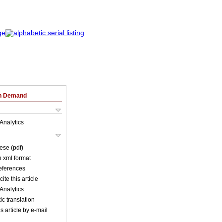
on Demand
Analytics
ese (pdf)
in xml format
references
ite this article
Analytics
c translation
s article by e-mail