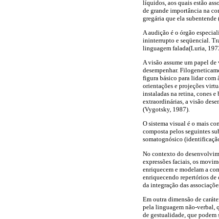
líquidos, aos quais estão as
de grande importância na com
gregária que ela subentende 
A audição é o órgão especial
ininterrupto e seqüencial. T
linguagem falada(Luria, 197
A visão assume um papel de v
desempenhar. Filogeneticamen
figura básico para lidar com 
orientações e projeções virtu
instaladas na retina, cones e
extraordinárias, a visão de
(Vygotsky, 1987).
O sistema visual é o mais com
composta pelos seguintes sub
somatognósico (identificação
No contexto do desenvolvime
expressões faciais, os movim
enriquecem e modelam a com
enriquecendo repertórios de
da integração das associaçõe
Em outra dimensão de caráter
pela linguagem não-verbal, q
de gestualidade, que podem s