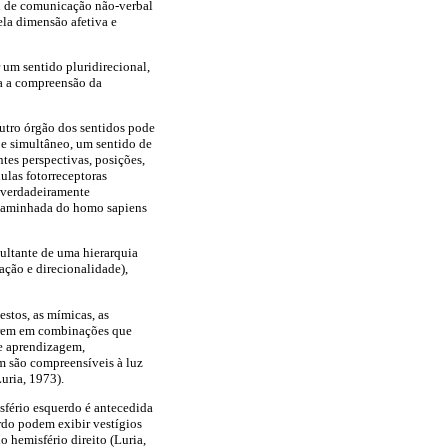
nal de comunicação não-verbal
ela dimensão afetiva e
 um sentido pluridirecional,
ra a compreensão da
outro órgão dos sentidos pode
 e simultâneo, um sentido de
ntes perspectivas, posições,
lulas fotorreceptoras
e verdadeiramente
 caminhada do homo sapiens
esultante de uma hierarquia
ação e direcionalidade),
stos, as mímicas, as
correm em combinações que
e aprendizagem,
m são compreensíveis à luz
uria, 1973).
sfério esquerdo é antecedida
rdo podem exibir vestígios
 hemisfério direito (Luria,