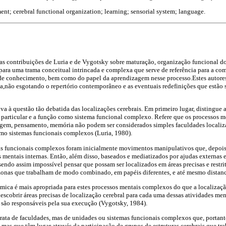
; cerebral functional organization; learning; sensorial system; language.
s contribuições de Luria e de Vygotsky sobre maturação, organização funcional d
para uma trama conceitual intrincada e complexa que serve de referência para a co
e de conhecimento, bem como do papel da aprendizagem nesse processo.Estes autor
ema,não esgotando o repertório contemporâneo e as eventuais redefinições que estão
iva à questão tão debatida das localizações cerebrais. Em primeiro lugar, distingue
particular e a função como sistema funcional complexo. Refere que os processos m
agem, pensamento, memória não podem ser considerados simples faculdades localiza
omo sistemas funcionais complexos (Luria, 1980).
as funcionais complexos foram inicialmente movimentos manipulativos que, depois
s mentais internas. Então, além disso, baseados e mediatizados por ajudas externas 
endo assim impossível pensar que possam ser localizados em áreas precisas e restri
zonas que trabalham de modo combinado, em papéis diferentes, e até mesmo distanc
ica é mais apropriada para estes processos mentais complexos do que a localização e
descobrir áreas precisas de localização cerebral para cada uma dessas atividades me
 são responsáveis pela sua execução (Vygotsky, 1984).
trata de faculdades, mas de unidades ou sistemas funcionais complexos que, portant
, mas que têm lugar através da participação de grupos de estruturas cerebrais que 