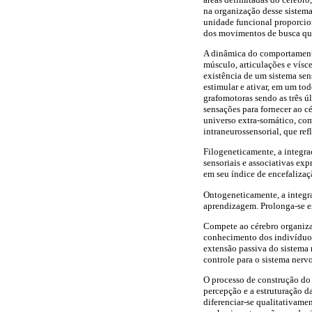
na organização desse sistema
unidade funcional proporciona
dos movimentos de busca que 
A dinâmica do comportamento
músculo, articulações e vísce
existência de um sistema se
estimular e ativar, em um to
grafomotoras sendo as três 
sensações para fornecer ao 
universo extra-somático, com
intraneurossensorial, que ref
Filogeneticamente, a integra
sensoriais e associativas ex
em seu índice de encefalizaç
Ontogeneticamente, a integr
aprendizagem. Prolonga-se ext
Compete ao cérebro organizar
conhecimento dos indivíduos
extensão passiva do sistema 
controle para o sistema nervo
O processo de construção do
percepção e a estruturação d
diferenciar-se qualitativame