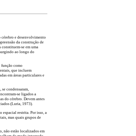
o cérebro e desenvolvimento
mpreensão da construção de
es constituem-se em uma
 surgindo ao longo do
 a função como
entais, que incluem
das em áreas particulares e
, se condensaram,
encontram-se ligados a
tas do cérebro. Devem antes
iados (Luria, 1973).
spacial restrita. Por isso, a
ntais, mas quais grupos de
o, não estão localizados em
trabalham de modo integrado