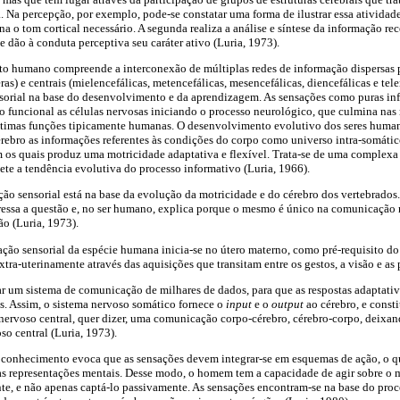
. Na percepção, por exemplo, pode-se constatar uma forma de ilustrar essa atividade
 o tom cortical necessário. A segunda realiza a análise e síntese da informação rec
dão à conduta perceptiva seu caráter ativo (Luria, 1973).
 humano compreende a interconexão de múltiplas redes de informação dispersas pel
ras) e centrais (mielencefálicas, metencefálicas, mesencefálicas, diencefálicas e tele
nsorial na base do desenvolvimento e da aprendizagem. As sensações como puras i
do funcional as células nervosas iniciando o processo neurológico, que culmina nas 
últimas funções tipicamente humanas. O desenvolvimento evolutivo dos seres huma
cérebro as informações referentes às condições do corpo como universo intra-somát
 os quais produz uma motricidade adaptativa e flexível. Trata-se de uma complexa
lete a tendência evolutiva do processo informativo (Luria, 1966).
ção sensorial está na base da evolução da motricidade e do cérebro dos vertebrados
pressa a questão e, no ser humano, explica porque o mesmo é único na comunicação n
ão (Luria, 1973).
ação sensorial da espécie humana inicia-se no útero materno, como pré-requisito d
ra-uterinamente através das aquisições que transitam entre os gestos, a visão e as 
 um sistema de comunicação de milhares de dados, para que as respostas adaptativ
. Assim, o sistema nervoso somático fornece o
input
e o
output
ao cérebro, e const
nervoso central, quer dizer, uma comunicação corpo-cérebro, cérebro-corpo, deixan
so central (Luria, 1973).
 conhecimento evoca que as sensações devem integrar-se em esquemas de ação, o qu
as representações mentais. Desse modo, o homem tem a capacidade de agir sobre o 
nte, e não apenas captá-lo passivamente. As sensações encontram-se na base do pro