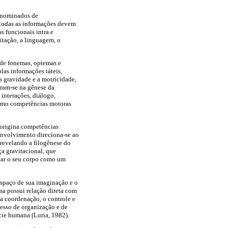
denominados de
, todas as informações devem
s funcionais intra e
itação, a linguagem, o
 de fonemas, optemas e
las informações táteis,
a gravidade e a motricidade,
tram-se na gênese da
interações, diálogo,
 como competências motoras
 origina competências
envolvimento direciona-se ao
 revelando a filogênese do
a gravitacional, que
star o seu corpo como um
espaço de sua imaginação e o
a possui relação direta com
a coordenação, o controle e
cesso de organização e de
cie humana (Luria, 1982).