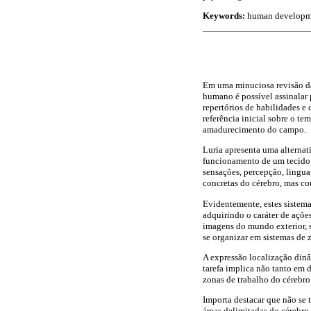
Keywords:
human development
Em uma minuciosa revisão da
humano é possível assinalar 
repertórios de habilidades 
referência inicial sobre o t
amadurecimento do campo.
Luria apresenta uma alternat
funcionamento de um tecido 
sensações, percepção, lingu
concretas do cérebro, mas c
Evidentemente, estes sistem
adquirindo o caráter de açõe
imagens do mundo exterior, s
se organizar em sistemas de 
A expressão localização dinâm
tarefa implica não tanto em 
zonas de trabalho do cérebro
Importa destacar que não se 
áreas delimitadas do cérebro