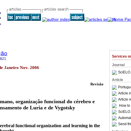
ção
Services 
5821
Journal
de Janeiro Nov. 2006
SciELO 
Article
Revisão
Portugu
Article 
Article 
mano, organização funcional do cérebro e
How to c
nsamento de Luria e de Vygotsky
SciELO 
Automati
Send thi
ebral functional organization and learning in the
thought