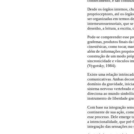
conhecimento, e são conduzid
Desde os órgãos internos, ch
proprioceptores, até os órgã
ser organizadas em termos de 
interneurossensoriais, que s
desenho, a leitura, a escrita
Pode-se compreender esse pr
grafemas, produtos finais da 
cinestésicas, como tocar, ma
além de informações proprio
construção de um modo própri
sincronicidade e vínculos im
(Vygotsky, 1984).
Existe uma relação intrinca
comunicativas. Ambas decorr
domínio da gravidade, inicia
sistema nervoso vertebrado e
direciona ao mundo simbólico
instrumento de liberdade gr
Com base na integração senso
continente de sua ação, com
esse processo. Dele emerge t
a intencionalidade, que pré-
integração das sensações no 