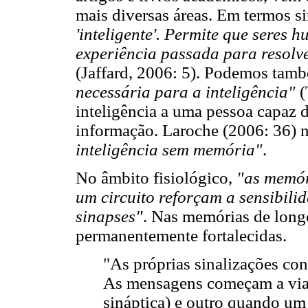
mais diversas áreas. Em termos s
'inteligente'. Permite que seres 
experiência passada para resolv
(Jaffard, 2006: 5). Podemos tam
necessária para a inteligência"
(
inteligência a uma pessoa capaz 
informação. Laroche (2006: 36) 
inteligência sem memória"
.
No âmbito fisiológico,
"as memór
um circuito reforçam a sensibil
sinapses"
. Nas memórias de longo
permanentemente fortalecidas.
"As próprias sinalizações co
As mensagens começam a viaja
sináptica) e outro quando um