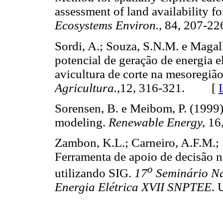
assessment of land availability f
Ecosystems Environ.,
84, 207-
Sordi, A.; Souza, S.N.M. e Magal
potencial de geração de energia e
avicultura de corte na mesoregiã
Agricultura.
,12, 316-321. [
Sorensen, B. e Meibom, P. (1999)
modeling.
Renewable Energy,
16
Zambon, K.L.; Carneiro, A.F.M.; S
Ferramenta de apoio de decisão na
o
utilizando SIG.
17
Seminário Na
Energia Elétrica XVII SNPTEE
.