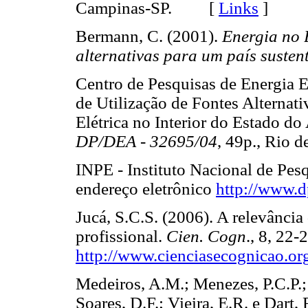
Campinas-SP. [
Links
]
Bermann, C. (2001).
Energia no 
alternativas para um país susten
Centro de Pesquisas de Energia E
de Utilização de Fontes Alternat
Elétrica no Interior do Estado d
DP/DEA - 32695/04
, 49p., Rio
INPE - Instituto Nacional de Pes
endereço eletrônico
http://www.d
Jucá, S.C.S. (2006). A relevânci
profissional.
Cien. Cogn
., 8, 22
http://www.cienciasecognicao.or
Medeiros, A.M.; Menezes, P.C.P.;
Soares, D.F.; Vieira, E.R. e Dart