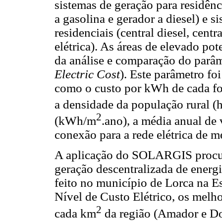
sistemas de geração para residênci
a gasolina e gerador a diesel) e s
residenciais (central diesel, cent
elétrica). As áreas de elevado po
da análise e comparação do parâm
Electric Cost
). Este parâmetro fo
como o custo por kWh de cada fon
a densidade da população rural (
2
(kWh/m
.ano), a média anual de 
conexão para a rede elétrica de m
A aplicação do SOLARGIS procur
geração descentralizada de energ
feito no município de Lorca na E
Nível de Custo Elétrico, os melho
2
cada km
da região (Amador e D