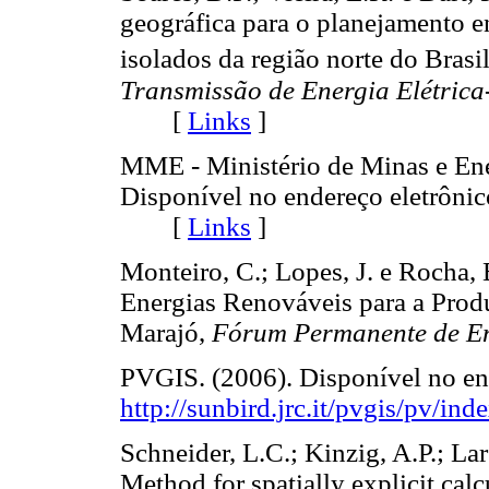
geográfica para o planejamento e
isolados da região norte do Brasi
Transmissão de Energia Elétric
[
Links
]
MME - Ministério de Minas e En
Disponível no endereço eletrôni
[
Links
]
Monteiro, C.; Lopes, J. e Rocha, 
Energias Renováveis para a Produ
Marajó,
Fórum Permanente de En
PVGIS. (2006). Disponível no en
http://sunbird.jrc.it/pvgis/pv/ind
Schneider, L.C.; Kinzig, A.P.; La
Method for spatially explicit cal