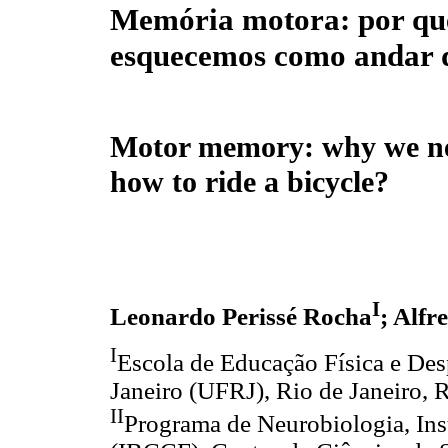
Memória motora: por qu
esquecemos como andar d
Motor memory: why we ne
how to ride a bicycle?
I
Leonardo Perissé Rocha
; Alfr
I
Escola de Educação Física e Des
Janeiro (UFRJ), Rio de Janeiro, R
II
Programa de Neurobiologia, Inst