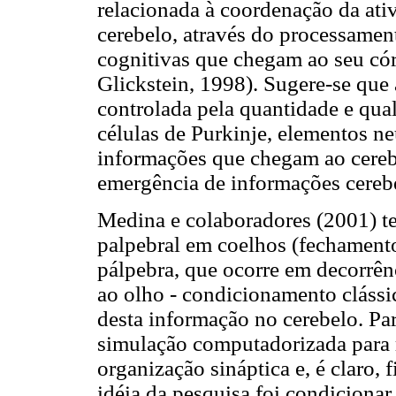
relacionada à coordenação da ativ
cerebelo, através do processament
cognitivas que chegam ao seu có
Glickstein, 1998). Sugere-se que 
controlada pela quantidade e qu
células de Purkinje, elementos n
informações que chegam ao cereb
emergência de informações cere
Medina e colaboradores (2001) t
palpebral em coelhos (fechamento
pálpebra, que ocorre em decorrê
ao olho - condicionamento cláss
desta informação no cerebelo. Pa
simulação computadorizada para r
organização sináptica e, é claro, f
idéia da pesquisa foi condicionar