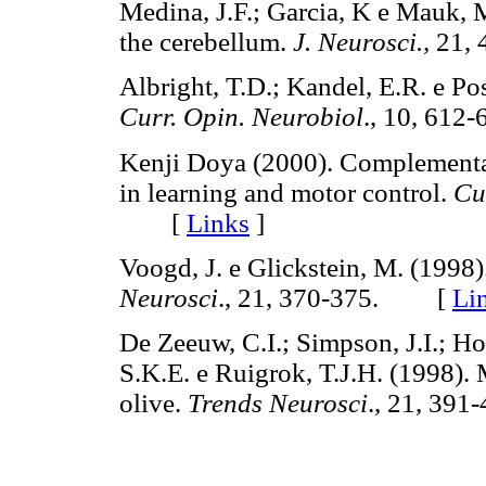
Medina, J.F.; Garcia, K e Mauk, 
the cerebellum.
J. Neurosci.,
21,
Albright, T.D.; Kandel, E.R. e Po
Curr. Opin. Neurobiol
., 10, 6
Kenji Doya (2000). Complementar
in learning and motor control.
Cu
[
Links
]
Voogd, J. e Glickstein, M. (1998
Neurosci
., 21, 370-375. [
Li
De Zeeuw, C.I.; Simpson, J.I.; H
S.K.E. e Ruigrok, T.J.H. (1998). M
olive.
Trends Neurosci
., 21, 3