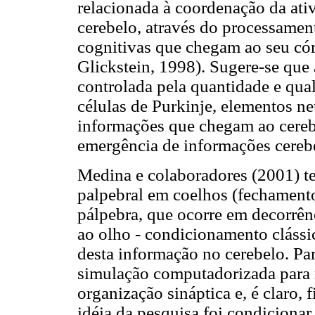
relacionada à coordenação da ativ
cerebelo, através do processament
cognitivas que chegam ao seu có
Glickstein, 1998). Sugere-se que 
controlada pela quantidade e qu
células de Purkinje, elementos n
informações que chegam ao cereb
emergência de informações cere
Medina e colaboradores (2001) t
palpebral em coelhos (fechamento
pálpebra, que ocorre em decorrê
ao olho - condicionamento cláss
desta informação no cerebelo. Pa
simulação computadorizada para r
organização sináptica e, é claro, f
idéia da pesquisa foi condicionar