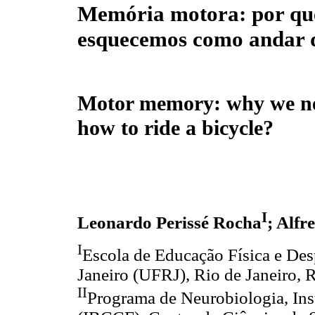
Memória motora: por qu
esquecemos como andar d
Motor memory: why we ne
how to ride a bicycle?
I
Leonardo Perissé Rocha
; Alfr
I
Escola de Educação Física e Des
Janeiro (UFRJ), Rio de Janeiro, R
II
Programa de Neurobiologia, Inst