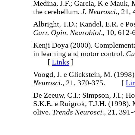
Medina, J.F.; Garcia, K e Mauk, 
the cerebellum.
J. Neurosci.,
21,
Albright, T.D.; Kandel, E.R. e Po
Curr. Opin. Neurobiol
., 10, 6
Kenji Doya (2000). Complementar
in learning and motor control.
Cu
[
Links
]
Voogd, J. e Glickstein, M. (1998
Neurosci
., 21, 370-375. [
Li
De Zeeuw, C.I.; Simpson, J.I.; H
S.K.E. e Ruigrok, T.J.H. (1998). M
olive.
Trends Neurosci
., 21, 3