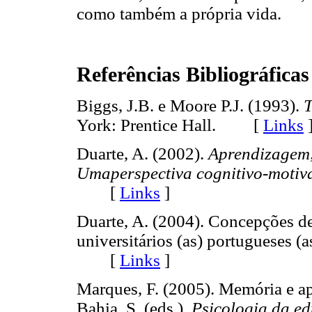
como também a própria vida.
Referências Bibliográficas
Biggs, J.B. e Moore P.J. (1993).
T
York: Prentice Hall. [
Links
Duarte, A. (2002).
Aprendizagem,
Umaperspectiva cognitivo-motiv
[
Links
]
Duarte, A. (2004). Concepções d
universitários (as) portugueses (a
[
Links
]
Marques, F. (2005). Memória e a
Bahia, S. (eds.).
Psicologia da e