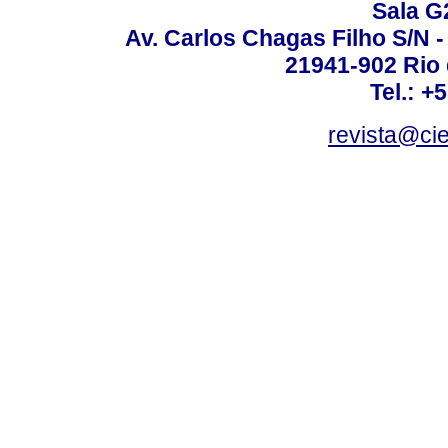
Sala G
Av. Carlos Chagas Filho S/N -
21941-902 Rio d
Tel.: +
revista@ci