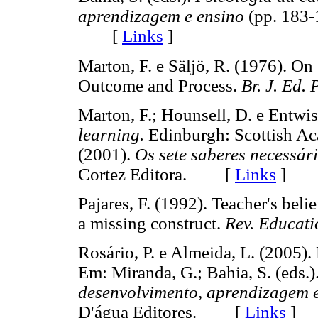
aprendizagem e ensino
(pp. 183-
[
Links
]
Marton, F. e Säljö, R. (1976). On
Outcome and Process.
Br. J. Ed. 
Marton, F.; Hounsell, D. e Entwis
learning.
Edinburgh: Scottish 
(2001).
Os sete saberes necessár
Cortez Editora. [
Links
]
Pajares, F. (1992). Teacher's bel
a missing construct.
Rev. Educati
Rosário, P. e Almeida, L. (2005).
Em: Miranda, G.; Bahia, S. (eds.)
desenvolvimento, aprendizagem 
D'água Editores. [
Links
]