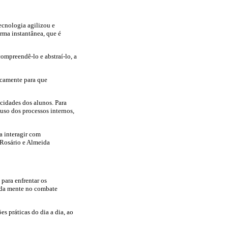
ecnologia agilizou e
rma instantânea, que é
ompreendê-lo e abstraí-lo, a
icamente para que
cidades dos alunos. Para
uso dos processos internos,
a interagir com
"(Rosário e Almeida
para enfrentar os
cada mente no combate
s práticas do dia a dia, ao