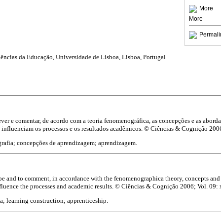
More
More
Permali
iências da Educação, Universidade de Lisboa, Lisboa, Portugal
ever e comentar, de acordo com a teoria fenomenográfica, as concepções e as abord
influenciam os processos e os resultados acadêmicos. © Ciências & Cognição 2006
afia; concepções de aprendizagem; aprendizagem.
ribe and to comment, in accordance with the fenomenographica theory, concepts and 
influence the processes and academic results. © Ciências & Cognição 2006; Vol. 09:
 learning construction; apprenticeship.