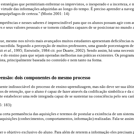
 estratégias que permitiriam enfrentar os imprevistos, o inesperado e a incerteza, e 
virtude das informações adquiridas ao longo do tempo. É preciso aprender a nave
arquipélagos de certeza." (Morin 2001: 14)
mpetências e nesses saberes é imprescindível para que os alunos possam agir com 
s e seus valores pessoais e se tornem cidadãos capazes de se posicionar no mundo 
que, mesmo nos níveis mais avançados muitos estudantes apresentam deficiências n
ucedida. Segundo a percepção de muitos professores, uma grande porcentagem de 
ait
et al.
, 1995; Entwistle, 1984 cit. por Duarte, 2002). Sendo assim, há uma necessid
e do ensino para que sejam operadas melhorias nas práticas existentes. Os progra
ta, principalmente baseada no conteúdo e nem tanto na forma.
ensão: dois componentes do mesmo processo
te indissociável do processo de ensino-aprendizagem, mas não deve ser sua últim
sos de retenção, que o aluno é capaz de fazer através da codificação simbólica e da
e estabelecer uma rede integrada capaz de se sustentar na consciência pelo seu carát
: 183):
a certa permanência das aquisições e teremos de postular a existência de um sistem
aquisições (conhecimentos, comportamentos, informação) realizadas. Fala-se assim 
ser o objetivo exclusivo do aluno. Para além de reterem a informação eles precisam