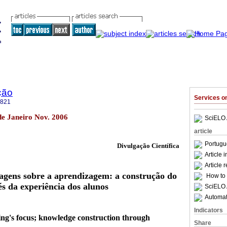
ção
Services 
5821
de Janeiro Nov. 2006
SciELO 
article
Portugu
Divulgação Científica
Article 
Article 
agens sobre a aprendizagem: a construção do
How to c
s da experiência dos alunos
SciELO 
Automati
Indicators
ng's focus; knowledge construction through
Share