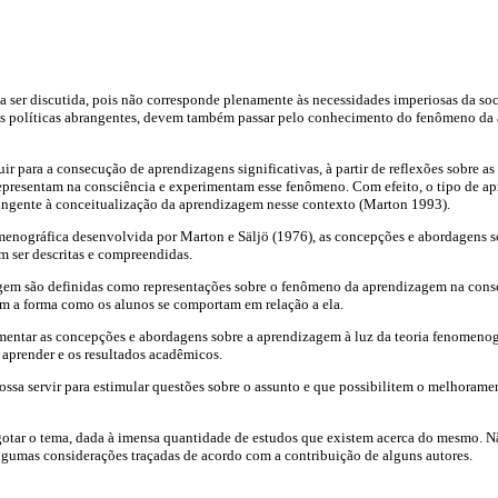
a ser discutida, pois não corresponde plenamente às necessidades imperiosas da soc
s políticas abrangentes, devem também passar pelo conhecimento do fenômeno da
ir para a consecução de aprendizagens significativas, à partir de reflexões sobre a
representam na consciência e experimentam esse fenômeno. Com efeito, o tipo de 
ingente à conceitualização da aprendizagem nesse contexto (Marton 1993).
menográfica desenvolvida por Marton e Säljö (1976), as concepções e abordagens 
m ser descritas e compreendidas.
em são definidas como representações sobre o fenômeno da aprendizagem na cons
m a forma como os alunos se comportam em relação a ela.
mentar as concepções e abordagens sobre a aprendizagem à luz da teoria fenomeno
aprender e os resultados acadêmicos.
ssa servir para estimular questões sobre o assunto e que possibilitem o melhoram
otar o tema, dada à imensa quantidade de estudos que existem acerca do mesmo. Nã
algumas considerações traçadas de acordo com a contribuição de alguns autores.