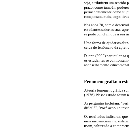
seja, atribuírem um sentido 
prazo, como também poderem 
permanentemente como sujeit
comportamentais, cognitivas 
Nos anos 70, com o desenvol
estudantes sobre as suas apr
se pode concluir que a sua i
Uma forma de ajudar os aluno
cerca do fenômeno da aprend
Duarte (2002) particulariza
os estudantes se confrontam 
aconselhamento educacional 
Fenomenografia: o est
A teoria fenomenográfica sur
(1976). Nesse estudo foram r
As perguntas incluíam: "Seri
difícil?", "você achou o text
Os resultados indicaram que 
mais mecanicamente, enfatiza
usam, sobretudo a compreens