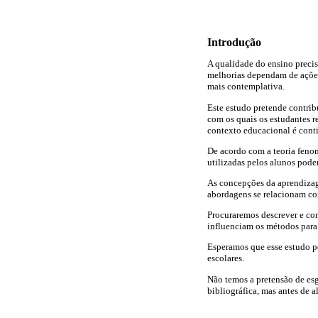
Introdução
A qualidade do ensino precis
melhorias dependam de açõe
mais contemplativa.
Este estudo pretende contribu
com os quais os estudantes 
contexto educacional é cont
De acordo com a teoria feno
utilizadas pelos alunos pode
As concepções da aprendizag
abordagens se relacionam co
Procuraremos descrever e co
influenciam os métodos para 
Esperamos que esse estudo po
escolares.
Não temos a pretensão de esg
bibliográfica, mas antes de 