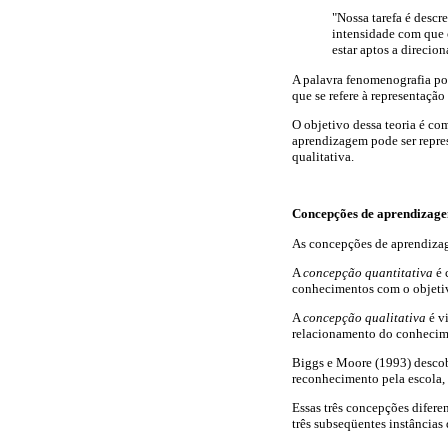
"Nossa tarefa é descr
intensidade com que 
estar aptos a direcio
A palavra fenomenografia po
que se refere à representaçã
O objetivo dessa teoria é co
aprendizagem pode ser repr
qualitativa.
Concepções de aprendizag
As concepções de aprendizag
A
concepção quantitativa
é 
conhecimentos com o objetivo
A
concepção qualitativa
é v
relacionamento do conhecime
Biggs e Moore (1993) descob
reconhecimento pela escola, 
Essas três concepções diferen
três subseqüentes instâncias 