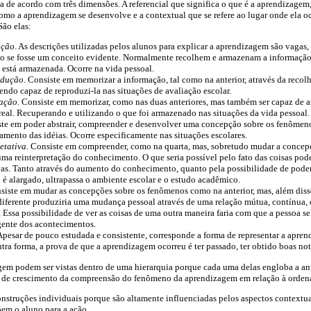
a de acordo com três dimensões. A referencial que significa o que é a aprendizagem
omo a aprendizagem se desenvolve e a contextual que se refere ao lugar onde ela o
São elas:
ação
. As descrições utilizadas pelos alunos para explicar a aprendizagem são vaga
mo se fosse um conceito evidente. Normalmente recolhem e armazenam a informaçã
 está armazenada. Ocorre na vida pessoal.
odução
. Consiste em memorizar a informação, tal como na anterior, através da reco
sendo capaz de reproduzi-la nas situações de avaliação escolar.
ação.
Consiste em memorizar, como nas duas anteriores, mas também ser capaz de 
eal. Recuperando e utilizando o que foi armazenado nas situações da vida pessoal.
ste em poder abstrair, compreender e desenvolver uma concepção sobre os fenômeno
namento das idéias. Ocorre especificamente nas situações escolares.
etativa.
Consiste em compreender, como na quarta, mas, sobretudo mudar a concepç
a reinterpretação do conhecimento. O que seria possível pelo fato das coisas pode
vas. Tanto através do aumento do conhecimento, quanto pela possibilidade de poder
é alargado, ultrapassa o ambiente escolar e o estudo acadêmico.
siste em mudar as concepções sobre os fenômenos como na anterior, mas, além diss
diferente produziria uma mudança pessoal através de uma relação mútua, contínua, e
Essa possibilidade de ver as coisas de uma outra maneira faria com que a pessoa s
gente dos acontecimentos.
 Apesar de pouco estudada e consistente, corresponde a forma de representar a apr
tra forma, a prova de que a aprendizagem ocorreu é ter passado, ter obtido boas not
em podem ser vistas dentro de uma hierarquia porque cada uma delas engloba a ant
e de crescimento da compreensão do fenômeno da aprendizagem em relação à orden
nstruções individuais porque são altamente influenciadas pelos aspectos contextuai
em o aluno para a ação.