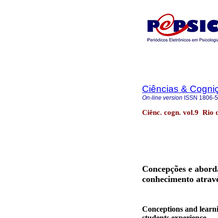
Ciências & Cogni
On-line version
ISSN
1806-
Ciênc. cogn. vol.9 Rio 
Concepções e abord
conhecimento atravé
Conceptions and learni
students experience