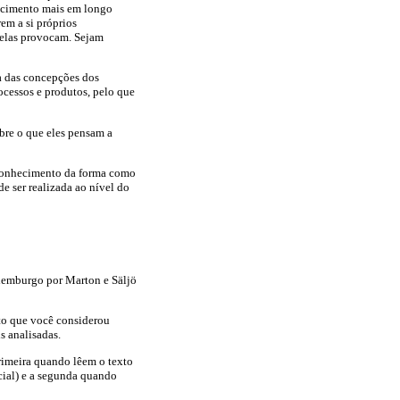
hecimento mais em longo
em a si próprios
 elas provocam. Sejam
a das concepções dos
ocessos e produtos, pelo que
bre o que eles pensam a
 conhecimento da forma como
e ser realizada ao nível do
themburgo por Marton e Säljö
xto que você considerou
s analisadas.
primeira quando lêem o texto
cial) e a segunda quando