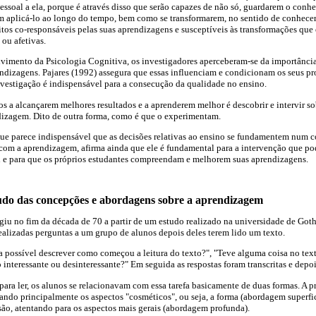
pessoal a ela, porque é através disso que serão capazes de não só, guardarem o con
aplicá-lo ao longo do tempo, bem como se transformarem, no sentido de conhecer
os co-responsáveis pelas suas aprendizagens e susceptíveis às transformações que
ou afetivas.
vimento da Psicologia Cognitiva, os investigadores aperceberam-se da importânci
endizagens. Pajares (1992) assegura que essas influenciam e condicionam os seus pr
nvestigação é indispensável para a consecução da qualidade no ensino.
s a alcançarem melhores resultados e a aprenderem melhor é descobrir e intervir so
izagem. Dito de outra forma, como é que o experimentam.
 que parece indispensável que as decisões relativas ao ensino se fundamentem num
com a aprendizagem, afirma ainda que ele é fundamental para a intervenção que pod
e para que os próprios estudantes compreendam e melhorem suas aprendizagens.
udo das concepções e abordagens sobre a aprendizagem
giu no fim da década de 70 a partir de um estudo realizado na universidade de Go
ealizadas perguntas a um grupo de alunos depois deles terem lido um texto.
a possível descrever como começou a leitura do texto?", "Teve alguma coisa no te
o interessante ou desinteressante?" Em seguida as respostas foram transcritas e depoi
para ler, os alunos se relacionavam com essa tarefa basicamente de duas formas. A 
ndo principalmente os aspectos "cosméticos", ou seja, a forma (abordagem superfi
ão, atentando para os aspectos mais gerais (abordagem profunda).