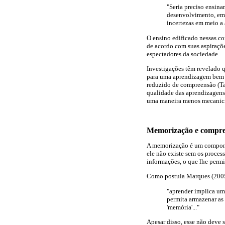
"Seria preciso ensinar
desenvolvimento, em 
incertezas em meio a 
O ensino edificado nessas co
de acordo com suas aspiraçõe
espectadores da sociedade.
Investigações têm revelado 
para uma aprendizagem bem s
reduzido de compreensão (T
qualidade das aprendizagens 
uma maneira menos mecanicis
Memorização e compre
A memorização é um componen
ele não existe sem os proces
informações, o que lhe permit
Como postula Marques (2005
"aprender implica um
permita armazenar as 
'memória'..."
Apesar disso, esse não deve 