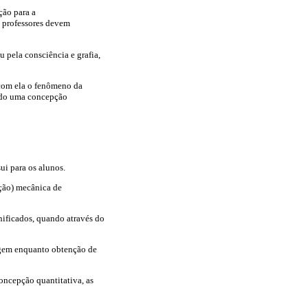
ção para a
s professores devem
u pela consciência e grafia,
 com ela o fenômeno da
ndo uma concepção
i para os alunos.
ação) mecânica de
nificados, quando através do
agem enquanto obtenção de
concepção quantitativa, as