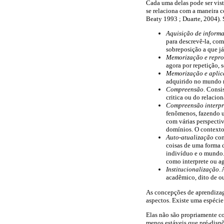
Cada uma delas pode ser vist
se relaciona com a maneira c
Beaty 1993 ; Duarte, 2004). 
Aquisição de inform
para descrevê-la, co
sobreposição a que já
Memorização e repr
agora por repetição, 
Memorização e aplic
adquirido no mundo r
Compreensão
. Consi
critica ou do relacio
Compreensão interpr
fenômenos, fazendo um
com várias perspecti
domínios. O contexto 
Auto-atualização
con
coisas de uma forma 
indivíduo e o mundo. 
como interprete ou a
Institucionalização
.
acadêmico, dito de ou
As concepções de aprendizag
aspectos. Existe uma espéci
Elas não são propriamente co
menos estáveis que pré-dispõ