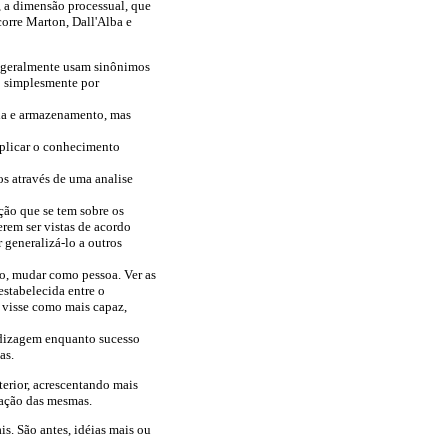
, a dimensão processual, que
corre Marton, Dall'Alba e
s, geralmente usam sinônimos
o simplesmente por
lha e armazenamento, mas
aplicar o conhecimento
s através de uma analise
ão que se tem sobre os
rem ser vistas de acordo
 generalizá-lo a outros
o, mudar como pessoa. Ver as
stabelecida entre o
e visse como mais capaz,
endizagem enquanto sucesso
as.
erior, acrescentando mais
ação das mesmas.
s. São antes, idéias mais ou