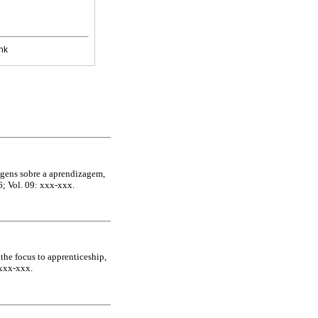
nk
agens sobre a aprendizagem,
; Vol. 09: xxx-xxx.
the focus to apprenticeship,
 xxx-xxx.