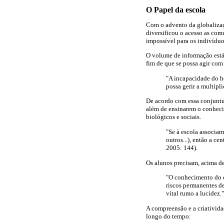
O Papel da escola
Com o advento da globalizaç
diversificou o acesso as com
impossível para os indivídu
O volume de informação está 
fim de que se possa agir co
"A incapacidade do h
possa gerir a multipl
De acordo com essa conjuntur
além de ensinarem o conhecim
biológicos e sociais.
"Se à escola associar
outros...), então a c
2005: 144).
Os alunos precisam, acima d
"O conhecimento do c
riscos permanentes de
vital rumo a lucidez.
A compreensão e a criativida
longo do tempo: