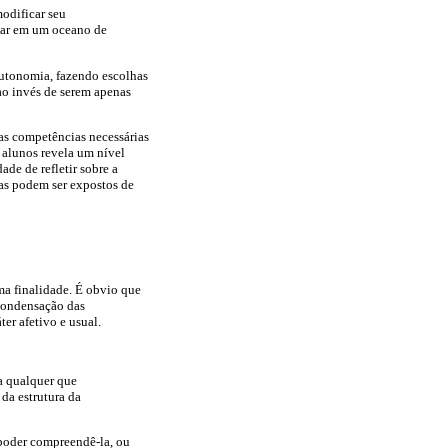
modificar seu
gar em um oceano de
autonomia, fazendo escolhas
ao invés de serem apenas
as competências necessárias
alunos revela um nível
ade de refletir sobre a
mas podem ser expostos de
a finalidade. É obvio que
 condensação das
er afetivo e usual.
a qualquer que
da estrutura da
 poder compreendê-la, ou