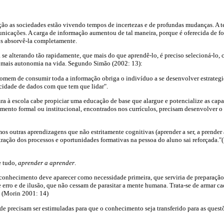
ão as sociedades estão vivendo tempos de incertezas e de profundas mudanças. A t
unicações. A carga de informação aumentou de tal maneira, porque é oferecida de fo
os absorvê-la completamente.
se alterando tão rapidamente, que mais do que aprendê-lo, é preciso selecioná-lo, c
m mais autonomia na vida. Segundo Simão (2002: 13):
omem de consumir toda a informação obriga o indivíduo a se desenvolver estrateg
icidade de dados com que tem que lidar".
a à escola cabe propiciar uma educação de base que alargue e potencialize as capa
ento formal ou institucional, encontrados nos currículos, precisam desenvolver o 
mos outras aprendizagens que não estritamente cognitivas (aprender a ser, a prender 
entração dos processos e oportunidades formativas na pessoa do aluno sai reforçada.
e tudo,
aprender a aprender
.
onhecimento deve aparecer como necessidade primeira, que serviria de preparação 
 erro e de ilusão, que não cessam de parasitar a mente humana. Trata-se de armar 
" (Morin 2001: 14)
de precisam ser estimuladas para que o conhecimento seja transferido para as questõe