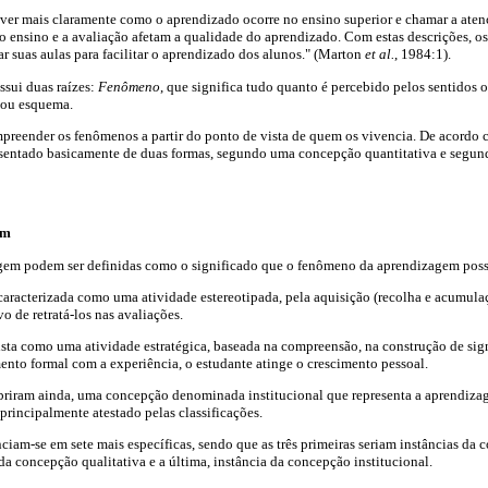
ever mais claramente como o aprendizado ocorre no ensino superior e chamar a aten
o ensino e a avaliação afetam a qualidade do aprendizado. Com estas descrições, o
nar suas aulas para facilitar o aprendizado dos alunos." (Marton
et al.
, 1984:1).
ssui duas raízes:
Fenômeno
, que significa tudo quanto é percebido pelos sentidos o
o ou esquema.
mpreender os fenômenos a partir do ponto de vista de quem os vivencia. De acordo
esentado basicamente de duas formas, segundo uma concepção quantitativa e segu
em
em podem ser definidas como o significado que o fenômeno da aprendizagem possu
caracterizada como uma atividade estereotipada, pela aquisição (recolha e acumul
 de retratá-los nas avaliações.
ista como uma atividade estratégica, baseada na compreensão, na construção de sig
nto formal com a experiência, o estudante atinge o crescimento pessoal.
riram ainda, uma concepção denominada institucional que representa a aprendiz
principalmente atestado pelas classificações.
ciam-se em sete mais específicas, sendo que as três primeiras seriam instâncias da 
da concepção qualitativa e a última, instância da concepção institucional.