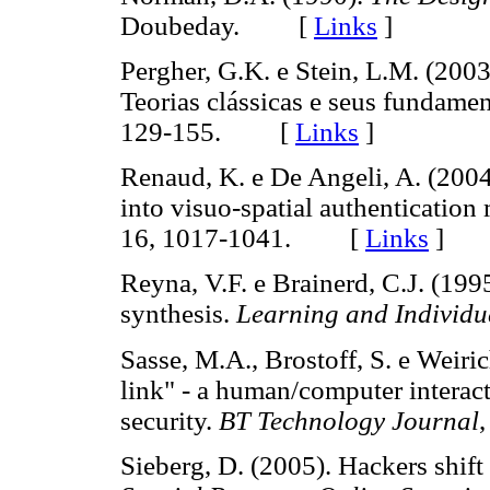
Doubeday. [
Links
]
Pergher, G.K. e Stein, L.M. (20
Teorias clássicas e seus fundame
129-155. [
Links
]
Renaud, K. e De Angeli, A. (2004
into visuo-spatial authenticatio
16, 1017-1041. [
Links
]
Reyna, V.F. e Brainerd, C.J. (199
synthesis.
Learning and Individu
Sasse, M.A., Brostoff, S. e Weiri
link" - a human/computer interact
security.
BT Technology Journal
Sieberg, D. (2005). Hackers shift 