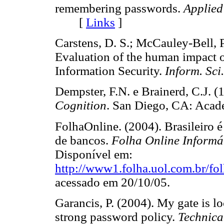
remembering passwords.
Applied
[
Links
]
Carstens, D. S.; McCauley-Bell, P
Evaluation of the human impact o
Information Security.
Inform. Sci.
Dempster, F.N. e Brainerd, C.J. (
Cognition
. San Diego, CA: Ac
FolhaOnline. (2004). Brasileiro é
de bancos.
Folha Online Informá
Disponível em:
http://www1.folha.uol.com.br/fo
acessado em 20/10/05.
Garancis, P. (2004). My gate is l
strong password policy.
Technica