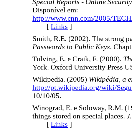
Special Reports - Online Security
Disponível em:
http://www.cnn.com/2005/TECH/in
[
Links
]
Smith, R.E. (2002). The strong 
Passwords to Public Keys
. Chap
Tulving, E. e Craik, F. (2000).
Th
York. Oxford University Press U
Wikipedia. (2005)
Wikipédia
,
a e
http://pt.wikipedia.org/wiki/Se
10/10/05.
Winograd, E. e Soloway, R.M. (19
things stored on special places.
J
[
Links
]