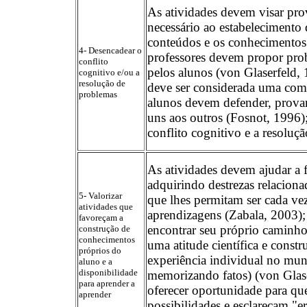
As atividades devem visar pro
necessário ao estabelecimento 
conteúdos e os conhecimentos 
4- Desencadear o
professores devem propor pro
conflito
pelos alunos (von Glaserfeld, 
cognitivo e/ou a
resolução de
deve ser considerada uma com
problemas
alunos devem defender, provar
uns aos outros (Fosnot, 1996)
conflito cognitivo e a resoluç
As atividades devem ajudar a 
adquirindo destrezas relacion
5- Valorizar
que lhes permitam ser cada v
atividades que
aprendizagens (Zabala, 2003); 
favoreçam a
encontrar seu próprio caminho,
construção de
conhecimentos
uma atitude científica e const
próprios do
experiência individual no mun
aluno e a
disponibilidade
memorizando fatos) (von Glase
para aprender a
oferecer oportunidade para qu
aprender
possibilidades e esclareçam "e