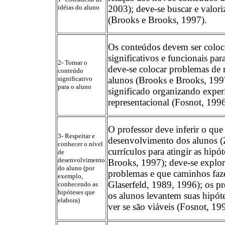
idéias do aluno
2003); deve-se buscar e valori
(Brooks e Brooks, 1997).
Os conteúdos devem ser coloc
significativos e funcionais par
2- Tornar o
deve-se colocar problemas de 
conteúdo
significativo
alunos (Brooks e Brooks, 199
para o aluno
significado organizando exper
representacional (Fosnot, 1996
O professor deve inferir o que
3- Respeitar e
desenvolvimento dos alunos (Z
conhecer o nível
currículos para atingir as hipó
de
desenvolvimento
Brooks, 1997); deve-se explo
do aluno (por
problemas e que caminhos faz
exemplo,
Glaserfeld, 1989, 1996); os pr
conhecendo as
hipóteses que
os alunos levantem suas hipóte
elabora)
ver se são viáveis (Fosnot, 19