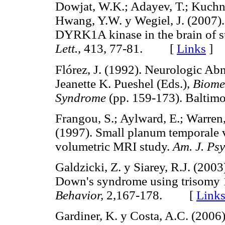
Dowjat, W.K.; Adayev, T.; Kuchna,
Hwang, Y.W. y Wegiel, J. (2007)
DYRK1A kinase in the brain of 
Lett.
, 413, 77-81. [
Links
]
Flórez, J. (1992). Neurologic Ab
Jeanette K. Pueshel (Eds.),
Biome
Syndrome
(pp. 159-173). Balti
Frangou, S.; Aylward, E.; Warren, 
(1997). Small planum temporale 
volumetric MRI study.
Am. J. Psy
Galdzicki, Z. y Siarey, R.J. (200
Down's syndrome using trisomy
Behavior,
2,167-178. [
Link
Gardiner, K. y Costa, A.C. (200