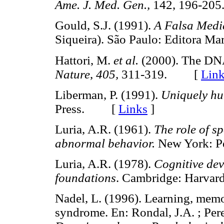
Ame. J. Med. Gen.,
142, 196-2
Gould, S.J. (1991).
A Falsa Med
Siqueira). São Paulo: Editora Mar
Hattori, M.
et al.
(2000). The DN
Nature
,
405,
311-319. [
Lin
Liberman, P. (1991).
Uniquely h
Press. [
Links
]
Luria, A.R. (1961).
The role of s
abnormal behavior.
New York: 
Luria, A.R. (1978).
Cognitive dev
foundations
. Cambridge: Harva
Nadel, L. (1996). Learning, mem
syndrome. En: Rondal, J.A. ; Perer