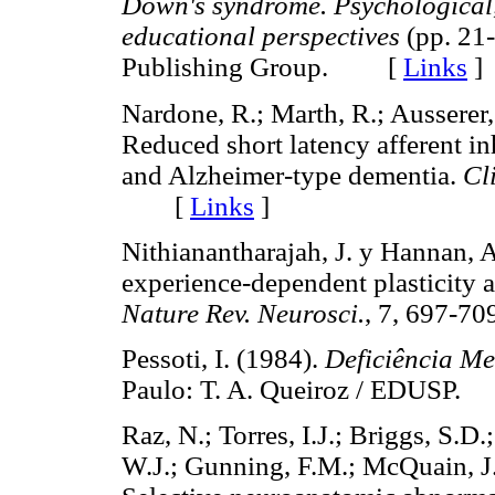
Down's syndrome. Psychological,
educational perspectives
(pp. 21-
Publishing Group. [
Links
]
Nardone, R.; Marth, R.; Ausserer, 
Reduced short latency afferent i
and Alzheimer-type dementia.
Cl
[
Links
]
Nithianantharajah, J. y Hannan, 
experience-dependent plasticity a
Nature Rev. Neurosci.
, 7, 697
Pessoti, I. (1984).
Deficiência Men
Paulo: T. A. Queiroz / EDUS
Raz, N.; Torres, I.J.; Briggs, S.D
W.J.; Gunning, F.M.; McQuain, J.