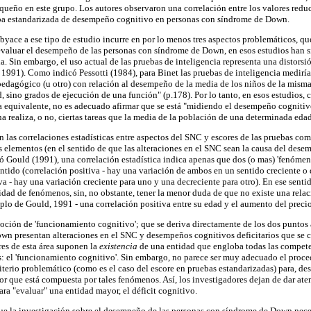
queño en este grupo. Los autores observaron una correlación entre los valores redu
ba estandarizada de desempeño cognitivo en personas con síndrome de Down.
ubyace a ese tipo de estudio incurre en por lo menos tres aspectos problemáticos, q
evaluar el desempeño de las personas con síndrome de Down, en esos estudios han si
a. Sin embargo, el uso actual de las pruebas de inteligencia representa una distorsió
, 1991). Como indicó Pessotti (1984), para Binet las pruebas de inteligencia medirí
edagógico (u otro) con relación al desempeño de la media de los niños de la misma
, sino grados de ejecución de una función" (p.178). Por lo tanto, en esos estudios,
a equivalente, no es adecuado afirmar que se está "midiendo el desempeño cognitiv
na realiza, o no, ciertas tareas que la media de la población de una determinada edad
 las correlaciones estadísticas entre aspectos del SNC y escores de las pruebas co
os elementos (en el sentido de que las alteraciones en el SNC sean la causa del des
 Gould (1991), una correlación estadística indica apenas que dos (o mas) 'fenómen
ntido (correlación positiva - hay una variación de ambos en un sentido creciente o 
va - hay una variación creciente para uno y una decreciente para otro). En ese sent
idad de fenómenos, sin, no obstante, tener la menor duda de que no existe una relac
o de Gould, 1991 - una correlación positiva entre su edad y el aumento del precio
 noción de 'funcionamiento cognitivo'; que se deriva directamente de los dos puntos 
wn presentan alteraciones en el SNC y desempeños cognitivos deficitarios que se c
res de esta área suponen la
existencia
de una entidad que engloba todas las compet
s: el 'funcionamiento cognitivo'. Sin embargo, no parece ser muy adecuado el proc
terio problemático (como es el caso del escore en pruebas estandarizadas) para, des
r que está compuesta por tales fenómenos. Así, los investigadores dejan de dar aten
ra "evaluar" una entidad mayor, el déficit cognitivo.
que la investigación sobre el desempeño de las personas con síndrome de Down nece