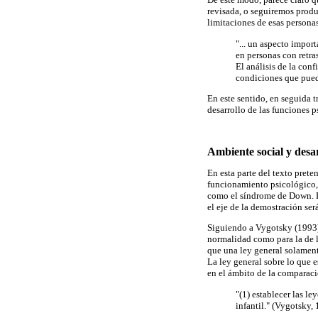
revisada, o seguiremos prod
limitaciones de esas personas
"... un aspecto impor
en personas con retra
El análisis de la con
condiciones que puede
En este sentido, en seguida t
desarrollo de las funciones p
Ambiente social y desar
En esta parte del texto pret
funcionamiento psicológico, 
como el síndrome de Down. D
el eje de la demostración ser
Siguiendo a Vygotsky (1993) 
normalidad como para la de l
que una ley general solament
La ley general sobre lo que e
en el ámbito de la comparaci
"(1) establecer las le
infantil." (Vygotsky,