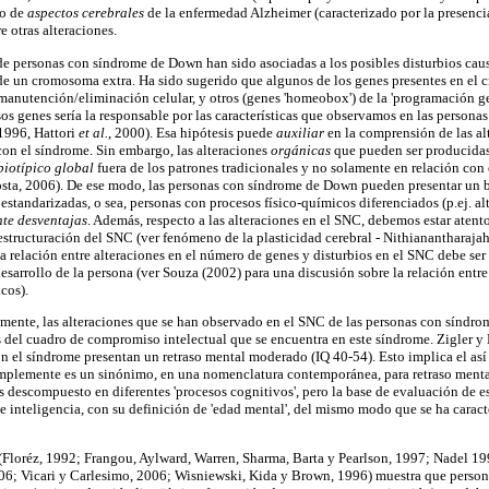
lo de
aspectos cerebrales
de la enfermedad Alzheimer (caracterizado por la presenci
e otras alteraciones.
de personas con síndrome de Down han sido asociadas a los posibles disturbios cau
de un cromosoma extra. Ha sido sugerido que algunos de los genes presentes en el
manutención/eliminación celular, y otros (genes 'homeobox') de la 'programación gen
os genes sería la responsable por las características que observamos en las persona
1996, Hattori
et al.
, 2000). Esa hipótesis puede
auxiliar
en la comprensión de las a
con el síndrome. Sin embargo, las alteraciones
orgánicas
que pueden ser producidas
biotípico global
fuera de los patrones tradicionales y no solamente en relación con
osta, 2006). De ese modo, las personas con síndrome de Down pueden presentar un b
estandarizadas, o sea, personas con procesos físico-químicos diferenciados (p.ej. a
te desventajas
. Además, respecto a las alteraciones en el SNC, debemos estar atent
a estructuración del SNC (ver fenómeno de la plasticidad cerebral - Nithianantharaj
la relación entre alteraciones en el número de genes y disturbios en el SNC debe ser
esarrollo de la persona (ver Souza (2002) para una discusión sobre la relación entr
cos).
lmente, las alteraciones que se han observado en el SNC de las personas con síndr
 del cuadro de compromiso intelectual que se encuentra en este síndrome. Zigler 
on el síndrome presentan un retraso mental moderado (IQ 40-54). Esto implica el as
simplemente es un sinónimo, en una nomenclatura contemporánea, para retraso menta
s descompuesto en diferentes 'procesos cognitivos', pero la base de evaluación de e
e inteligencia, con su definición de 'edad mental', del mismo modo que se ha caracte
(Floréz, 1992; Frangou, Aylward, Warren, Sharma, Barta y Pearlson, 1997; Nadel 1
2006; Vicari y Carlesimo, 2006; Wisniewski, Kida y Brown, 1996) muestra que pers