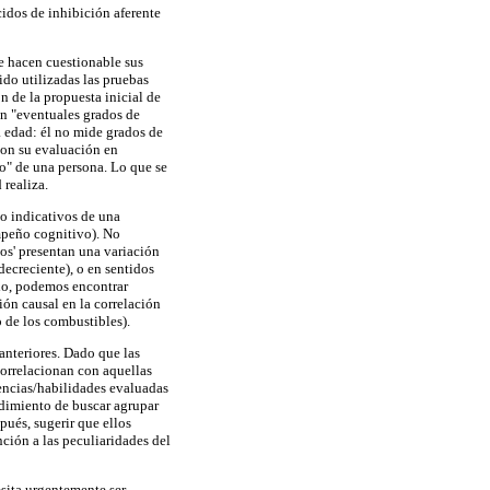
cidos de inhibición aferente
ue hacen cuestionable sus
do utilizadas las pruebas
n de la propuesta inicial de
an "eventuales grados de
 edad: él no mide grados de
 con su evaluación en
o" de una persona. Lo que se
 realiza.
mo indicativos de una
empeño cognitivo). No
os' presentan una variación
decreciente), o en sentidos
ido, podemos encontrar
ión causal en la correlación
 de los combustibles).
anteriores. Dado que las
orrelacionan con aquellas
encias/habilidades evaluadas
edimiento de buscar agrupar
pués, sugerir que ellos
ción a las peculiaridades del
sita urgentemente ser