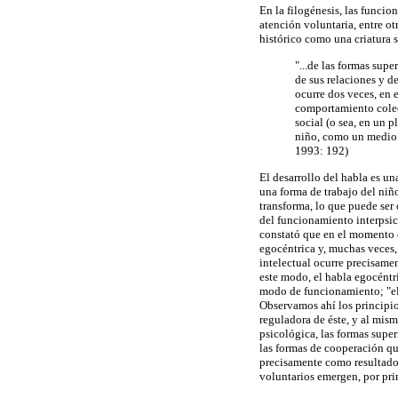
En la filogénesis, las funcio
atención voluntaria, entre ot
histórico como una criatura 
"...de las formas sup
de sus relaciones y de
ocurre dos veces, en 
comportamiento cole
social (o sea, en un
niño, como un medio 
1993: 192)
El desarrollo del habla es u
una forma de trabajo del niño
transforma, lo que puede ser 
del funcionamiento interpsic
constató que en el momento e
egocéntrica y, muchas veces,
intelectual ocurre precisame
este modo, el habla egocéntri
modo de funcionamiento; "el
Observamos ahí los principios
reguladora de éste, y al mis
psicológica, las formas super
las formas de cooperación qu
precisamente como resultado 
voluntarios emergen, por prim