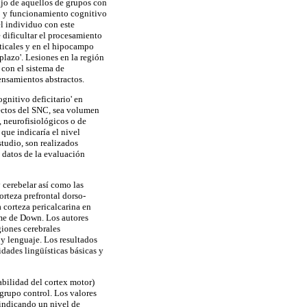
jo de aquellos de grupos con
NC y funcionamiento cognitivo
el individuo con este
dificultar el procesamiento
rticales y en el hipocampo
plazo'. Lesiones en la región
 con el sistema de
ensamientos abstractos.
gnitivo deficitario' en
pectos del SNC, sea volumen
 neurofisiológicos o de
que indicaría el nivel
studio, son realizados
s datos de la evaluación
cerebelar así como las
orteza prefrontal dorso-
a corteza pericalcarina en
ome de Down. Los autores
giones cerebrales
y lenguaje. Los resultados
dades lingüísticas básicas y
abilidad del cortex motor)
grupo control. Los valores
 indicando un nivel de