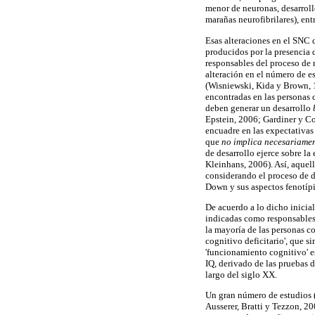
menor de neuronas, desarrol
marañas neurofibrilares), entr
Esas alteraciones en el SNC 
producidos por la presencia 
responsables del proceso de 
alteración en el número de es
(Wisniewski, Kida y Brown, 
encontradas en las personas 
deben generar un desarrollo
Epstein, 2006; Gardiner y C
encuadre en las expectativas 
que
no implica necesariamen
de desarrollo ejerce sobre l
Kleinhans, 2006). Así, aquel
considerando el proceso de d
Down y sus aspectos fenotípi
De acuerdo a lo dicho inicia
indicadas como responsables
la mayoría de las personas c
cognitivo deficitario', que 
'funcionamiento cognitivo' e
IQ, derivado de las pruebas d
largo del siglo XX.
Un gran número de estudios 
Ausserer, Bratti y Tezzon, 