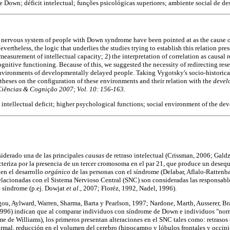
 Down; déficit intelectual; funções psicológicas superiores; ambiente social de 
al nervous system of people with Down syndrome have been pointed at as the cause of
ertheless, the logic that underlies the studies trying to establish this relation pres
 measurement of intellectual capacity; 2) the interpretation of correlation as causal r
cognitive functioning. Because of this, we suggested the necessity of redirecting res
environments of developmentally delayed people. Taking Vygotsky's socio-historica
theses on the configuration of these environments and their relation with the
devel
Ciências & Cognição 2007; Vol. 10: 156-163.
ntellectual deficit; higher psychological functions; social environment of the de
iderado una de las principales
causas
de retraso intelectual (Crissman, 2006; Galdz
cteriza por la presencia de un tercer cromosoma en el par 21, que produce un desequ
 en el desarrollo
orgánico
de las personas con el síndrome (Delabar, Aflalo-Ratten
 relacionadas con el Sistema Nervioso Central (SNC) son consideradas las responsa
e síndrome (p.ej. Dowjat
et al.
, 2007; Floréz, 1992, Nadel, 1996).
ngou, Aylward, Warren, Sharma, Barta y Pearlson, 1997; Nardone, Marth, Ausserer, Br
996) indican que al comparar individuos con síndrome de Down e individuos "nor
me de Williams), los primeros presentan alteraciones en el SNC tales como: retrasos
rmal, reducción en el volumen del cerebro (hipocampo y lóbulos frontales y occipi