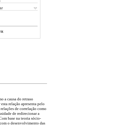
s
ar
nk
o a causa do retraso
 esta relação apresenta pelo
e relações de correlação como
ssidade de redirecionar a
Com base na teoria sócio-
o com o desenvolvimento das