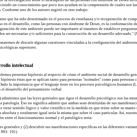
uciendo un conocimiento que poco nos ayudará en la comprensión de cuales son las
. Conforme uno de los autores sugirió en otro trabajo:
tante que ha sido desestimado en el proceso de enseñanza y/o recuperación de comp
so en el desarrollo, como las personas con síndrome de Down, es la conformación de
figuración de este ambiente puede ser importante al tratarnos de establecer preguntas
n ser necesarias y/o suficientes para la consecución de un desarrollo adecuado." 
rataremos de discutir algunas cuestiones vinculadas a la configuración del ambiente
sicológicas superiores.
rollo intelectual
endemos presentar hipótesis al respecto de cómo el ambiente social de desarrollo g
hipótesis éstas que se aplican tanto para personas "normales" como para personas c
ado la importancia que el lenguaje tiene en los procesos psicológicos humanos (L
á el desarrollo del pensamiento verbal.
admitimos que las leyes generales que rigen el desarrollo psicológico son las misma
a patología. Eso no significa admitir que ambas sean destituidas de sus manifestaci
e tiene sentido lógico y valor científico en la medida en que reúne sobre su manto s
s absoluta y totalmente igual sería la misma que sobre el caso particular. Así, nuest
ón entre el funcionamiento normal y el patológico seria:
yes generales y (2) descubrir sus manifestaciones específicas en las diferentes varian
 1993: 191)