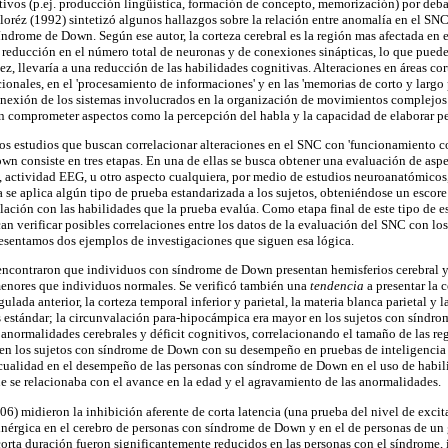
ivos (p.ej. producción lingüística, formación de concepto, memorización) por deba
loréz (1992) sintetizó algunos hallazgos sobre la relación entre anomalía en el S
índrome de Down. Según ese autor, la corteza cerebral es la región mas afectada en 
educción en el número total de neuronas y de conexiones sinápticas, lo que puede 
ez, llevaría a una reducción de las habilidades cognitivas. Alteraciones en áreas co
cionales, en el 'procesamiento de informaciones' y en las 'memorias de corto y largo 
conexión de los sistemas involucrados en la organización de movimientos complejos
n comprometer aspectos como la percepción del habla y la capacidad de elaborar p
os estudios que buscan correlacionar alteraciones en el SNC con 'funcionamiento co
n consiste en tres etapas. En una de ellas se busca obtener una evaluación de as
, actividad EEG, u otro aspecto cualquiera, por medio de estudios neuroanatómicos,
 se aplica algún tipo de prueba estandarizada a los sujetos, obteniéndose un escore 
lación con las habilidades que la prueba evalúa. Como etapa final de este tipo de e
can verificar posibles correlaciones entre los datos de la evaluación del SNC con lo
esentamos dos ejemplos de investigaciones que siguen esa lógica.
encontraron que individuos con síndrome de Down presentan hemisferios cerebral y 
nores que individuos normales. Se verificó también una
tendencia
a presentar la c
gulada anterior, la corteza temporal inferior y parietal, la materia blanca parietal y l
 estándar; la circunvalación para-hipocámpica era mayor en los sujetos con síndr
 anormalidades cerebrales y déficit cognitivos, correlacionando el tamaño de las re
en los sujetos con síndrome de Down con su desempeño en pruebas de inteligencia 
ualidad en el desempeño de las personas con síndrome de Down en el uso de habili
ue se relacionaba con el avance en la edad y el agravamiento de las anormalidades.
6) midieron la inhibición aferente de corta latencia (una prueba del nivel de excit
linérgica en el cerebro de personas con síndrome de Down y en el de personas de un 
 corta duración fueron significantemente reducidos en las personas con el síndrome,