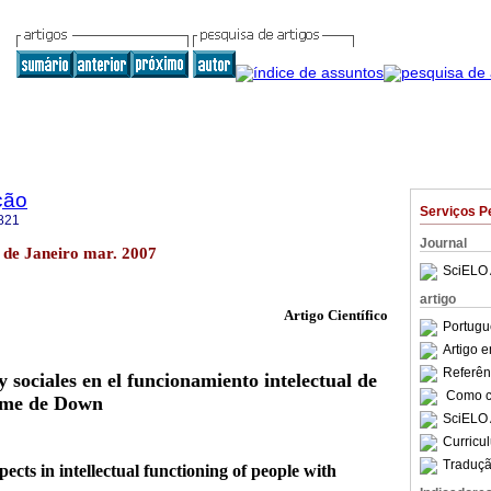
ção
Serviços P
821
Journal
o de Janeiro mar. 2007
SciELO 
artigo
Artigo Científico
Portugu
Artigo 
Referên
y sociales en el funcionamiento intelectual de
Como ci
ome de Down
SciELO 
Curricu
Traduçã
pects in intellectual functioning of people with