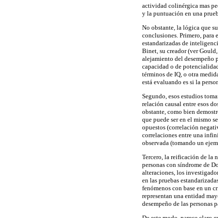
actividad colinérgica mas pe
y la puntuación en una prue
No obstante, la lógica que s
conclusiones. Primero, para 
estandarizadas de inteligenci
Binet, su creador (ver Gould
alejamiento del desempeño p
capacidad o de potencialidad
términos de IQ, o otra medid
está evaluando es si la perso
Segundo, esos estudios toman
relación causal entre esos d
obstante, como bien demostró
que puede ser en el mismo se
opuestos (correlación negati
correlaciones entre una infin
observada (tomando un ejempl
Tercero, la reificación de la
personas con síndrome de Do
alteraciones, los investigado
en las pruebas estandarizada
fenómenos con base en un cri
representan una entidad mayo
desempeño de las personas pa
De este modo, parece claro 