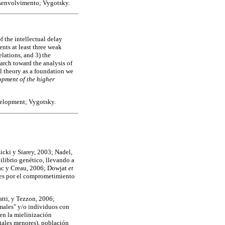
desenvolvimento; Vygotsky.
 the intellectual delay
ents at least three weak
elations, and 3) the
earch toward the analysis of
l theory as a foundation we
opment of the higher
velopment; Vygotsky.
icki y Siarey, 2003; Nadel,
ilibrio genético, llevando a
bac y Creau, 2006; Dowjat
et
bles por el comprometimiento
atti, y Tezzon, 2006;
males" y/o individuos con
 en la mielinización
tales menores), población