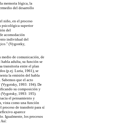
 la memoria lógica, la
termedio del desarrollo
el niño, en el proceso
ón psicológica superior
ión del
 de acomodación
ento individual del
ico." (Vygostky,
 un medio de comunicación, de
 habla adulta, su función se
a transitoria entre el plan
s (p.ej. Luria, 1961), se
menta la emisión del habla
. Sabemos que el acto
s" (Vygotsky, 1993: 194). De
odificando su composición y
s" (Vygotsky, 1993: 195).
a hacia el pensamiento y
la, vista como una función
 proceso de transferir para sí
reflexivo aparece
ño. Igualmente, los procesos
 Así: