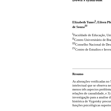
I
Elizabeth Tunes
; Eileen Pf
IV
de Souza
I
Faculdade de Educação, Unive
II
Centro Universitário de Bra
III
Conselho Nacional de Desen
IV
Centro de Estudios e Inve
Resumo
As alterações verificadas n
intelectual que se observa n
menos três aspectos problemá
relações de causalidade, e 3)
investigação para a analise 
histórica de Vygotsky procu
funções psicológicas superi