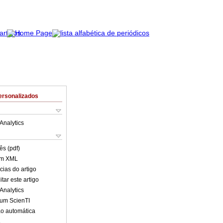
ersonalizados
Analytics
ês (pdf)
em XML
cias do artigo
tar este artigo
Analytics
lum ScienTI
o automática