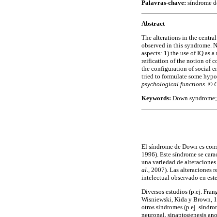
Palavras-chave:
síndrome de
Abstract
The alterations in the centr
observed in this syndrome. Nev
aspects: 1) the use of IQ as a
reification of the notion of 
the configuration of social 
tried to formulate some hypo
psychological functions. © 
Keywords:
Down syndrome; i
El síndrome de Down es cons
1996). Este síndrome se cara
una variedad de alteraciones
al.
, 2007). Las alteraciones
intelectual observado en est
Diversos estudios (p.ej. Fra
Wisniewski, Kida y Brown, 1
otros síndromes (p.ej. síndro
neuronal, sinaptogenesis ano