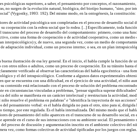
nes psicológicas superiores, a saber, el pensamiento por conceptos, el razonamiento,
ras, no surgen de la evolución natural, biológica, del biotípo humano, "sino, por in
social" (Vygostky, 1993: 192). Del mismo modo, en la ontogénesis, la constitución:
eriores de actividad psicológica son completadas en el proceso de desarrollo social d
 su cooperación con la esfera social que lo rodea. [...] Específicamente, toda funci
el transcurso del proceso de desarrollo del comportamiento: primero, como una func
ctivo, como una forma de cooperación o de actividad cooperativa, como un medio
 plan interpsicológico) y, de nuevo, una segunda vez, como un medio de comportami
de adaptación individual, como un proceso interno; o sea, en un plan intrapsicológ
na buena ilustración de esa ley general. En el inicio, el habla cumple la función de
 con otros niños o adultos, como un proceso de cooperación. En su tránsito hasta el
claramente verificado al observar las características del habla egocéntrica - una form
ológico y el del intrapsicológico. Conforme a algunos datos experimentales obtenido
n que se encuentra con una dificultad, en el ejercicio de una actividad, el niño au
 su contenido está relacionado con el proceso de solución del problema encontrado
nte en circunstancias vinculadas a problemas, "pensar significa superar dificultade
ca del niño se manifiesta en un carácter intelectual y reestructura la actividad, m
 niño resuelve el problema en palabras"
e
"identifica la trayectoria de sus accione
 del pensamiento verbal: es el habla dirigida no para el otro, sino para sí, dirigid
mo tiempo, por este regulada. Es el habla internalizada. Del mismo modo que el hab
iores de pensamiento del niño aparecen en el transcurso de su desarrollo social, en el
e aprende en el curso de sus interacciones con su ambiente social. El pensamiento 
del proceso de discusión y argumentación inscrito en el ambiente colectivo del ni
era vez, como formas colectivas de actividad tipificadas por los juegos con reglas.