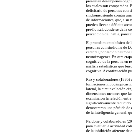
presentan desempeños cognit
los cuales son comparados. F
deficitario de personas con s
síndrome, siendo común una r
de informaciones, que, a su v
pueden llevar a déficits aten
pre-frontal, donde se da la 
percepción del habla, parece
El procedimiento básico de l
personas con síndrome de Dow
cerebral, población neuronal
neuroimagenes. En otra etapa
cognitivo de la persona en re
análisis estadísticas que bus
cognitiva. A continuación pr
Raz y colaboradores (1995) 
formaciones hipocámpicas me
lateral, la circunvalación cin
dimensiones menores que las
examinaron la relación entre
significativamente reducido 
demostraron una pérdida de c
de la inteligencia general, q
Nardone y colaboradores (200
para evaluar la actividad co
de la inhibición aferente de