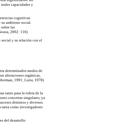
 reales capacidades y
etencias cognitivas
 su ambiente social.
 sobre las
(Souza, 2002: 116)
 social y su relación con el
enera determinados modos de
on alteraciones orgánicas,
iberman, 1991; Luria, 1978)
s tanto para la esfera de la
ones concretas singulares, ya
ucesos distintos y diversos.
ra tarea como investigadores
tes del desarrollo