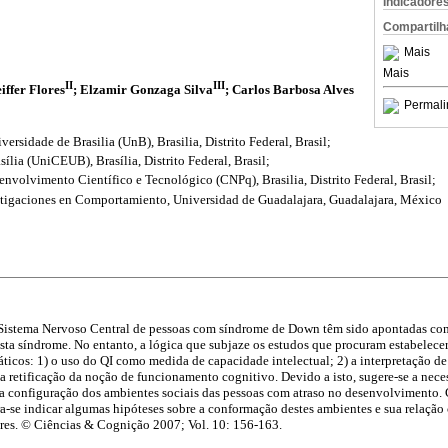
Indicadore
Compartilh
Mais
Mais
II
III
eiffer Flores
; Elzamir Gonzaga Silva
; Carlos Barbosa Alves
Permali
rsidade de Brasilia (UnB), Brasilia, Distrito Federal, Brasil;
sília (UniCEUB), Brasília, Distrito Federal, Brasil;
volvimento Científico e Tecnológico (CNPq), Brasilia, Distrito Federal, Brasil;
stigaciones en Comportamiento, Universidad de Guadalajara, Guadalajara, México
o Sistema Nervoso Central de pessoas com síndrome de Down têm sido apontadas com
esta síndrome. No entanto, a lógica que subjaze os estudos que procuram estabelecer
ticos: 1) o uso do QI como medida de capacidade intelectual; 2) a interpretação d
 a retificação da noção de funcionamento cognitivo. Devido a isto, sugere-se a nece
da configuração dos ambientes sociais das pessoas com atraso no desenvolvimento. 
ra-se indicar algumas hipóteses sobre a conformação destes ambientes e sua relaçã
ores. © Ciências & Cognição 2007; Vol. 10: 156-163.