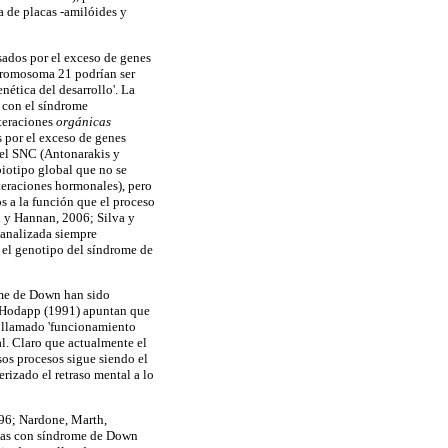
a de placas -amilóides y
sados por el exceso de genes
 cromosoma 21 podrían ser
ética del desarrollo'. La
s con el síndrome
lteraciones
orgánicas
 por el exceso de genes
 el SNC (Antonarakis y
iotipo global que no se
lteraciones hormonales), pero
os a la función que el proceso
ah y Hannan, 2006; Silva y
 analizada siempre
e el genotipo del síndrome de
ome de Down han sido
y Hodapp (1991) apuntan que
í llamado 'funcionamiento
l. Claro que actualmente el
sos procesos sigue siendo el
rizado el retraso mental a lo
996; Nardone, Marth,
onas con síndrome de Down