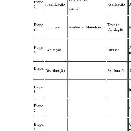
Etapa
Planificação
Realização
A
2
mento
Etapa
Testes e
Produção
Avaliação/Manutenção
M
3
Validação
Etapa
A
Avaliação
Difusão
4
n
Etapa
Distribuição
Exploração
S
5
Etapa
I
6
Etapa
D
7
Etapa
U
8
m