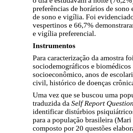
o dia e estudavam à noite (76,2%
preferências de horários de sono 
de sono e vigília. Foi evidencia
vespertinos e 66,7% demonstraram
e vigília preferencial.
Instrumentos
Para caracterização da amostra fo
sociodemográficos e biomédicos 
socioeconômico, anos de escolari
civil, histórico de doenças crônic
Uma vez que se buscou uma popula
traduzida da
Self Report Questio
identificar distúrbios psiquiátri
para a população brasileira (Mari
composto por 20 questões elabora