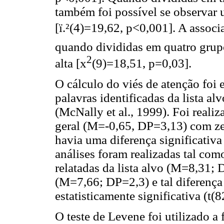
também foi possível se observar 
[ï.²(4)=19,62, p<0,001]. A assoc
quando divididas em quatro grupo
2
alta [x
(9)=18,51, p=0,03].
O cálculo do viés de atenção foi 
palavras identificadas da lista al
(McNally et al., 1999). Foi reali
geral (M=-0,65, DP=3,13) com zero
havia uma diferença significativa
análises foram realizadas tal co
relatadas da lista alvo (M=8,31; 
(M=7,66; DP=2,3) e tal diferenç
estatisticamente significativa (t(
O teste de Levene foi utilizado a