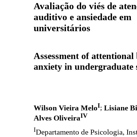
Avaliação do viés de ate
auditivo e ansiedade em
universitários
Assessment of attentional 
anxiety in undergraduate 
I
Wilson Vieira Melo
;
Lisiane B
IV
Alves Oliveira
I
Departamento de Psicologia, Inst