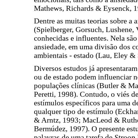
Mathews, Richards & Eysenck, 19
Dentre as muitas teorias sobre a 
(Spielberger, Gorsuch, Lushene,
conhecidas e influentes. Nela são
ansiedade, em uma divisão dos co
ambientais - estado (Lau, Eley &
Diversos estudos já apresentaram
ou de estado podem influenciar 
populações clínicas (Butler & 
Peretti, 1998). Contudo, o viés d
estímulos específicos para uma d
qualquer tipo de estímulo (Eckh
& Arntz, 1993; MacLeod & Ruthe
Bermúdez, 1997). O presente estu
palavras de uma tarefa de
Stroop