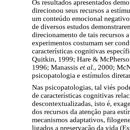
Os resultados apresentados demon
direcionou seus recursos a estí
um conteúdo emocional negativo 
de diversos estudos demonstrare
direcionamento de tais recursos a 
experimentos costumam ser condu
características cognitivas específ
Quitkin, 1999; Hare & McPherson
1996; Manassis
et al.
, 2000; Mc
psicopatologia e estímulos direta
Nas psicopatologias, tal viés po
de características cognitivas rel
descontextualizadas, isto é, exag
dos recursos da atenção para est
mecanismos adaptativos, filogene
ligados a preservação da vida (E