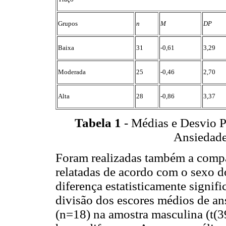
Grupos
n
M
DP
Baixa
31
-0,61
3,29
Moderada
25
-0,46
2,70
Alta
28
-0,86
3,37
Tabela 1
- Médias e Desvio P
Ansiedade
Foram realizadas também a comp
relatadas de acordo com o sexo do
diferença estatisticamente signifi
divisão dos escores médios de an
(n=18) na amostra masculina (t(3