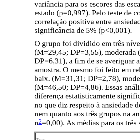
variância para os escores das esc
estado (p=0,997). Pelo teste de c
correlação positiva entre ansieda
significância de 5% (p<0,001).
O grupo foi dividido em três níve
(M=29,45; DP=3,55), moderada (
DP=6,31), a fim de se averiguar a
amostra. O mesmo foi feito em rel
baix. (M=31,31; DP=2,78), mode
(M=46,50; DP=4,86). Essas anál
diferença estatisticamente signif
no que diz respeito à ansiedade d
nem quanto aos três grupos na an
2
n
=0,00). As médias para os três
Traço