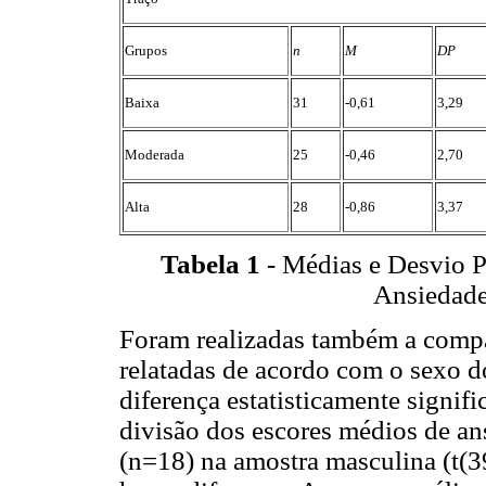
Grupos
n
M
DP
Baixa
31
-0,61
3,29
Moderada
25
-0,46
2,70
Alta
28
-0,86
3,37
Tabela 1
- Médias e Desvio P
Ansiedade
Foram realizadas também a comp
relatadas de acordo com o sexo do
diferença estatisticamente signifi
divisão dos escores médios de an
(n=18) na amostra masculina (t(3