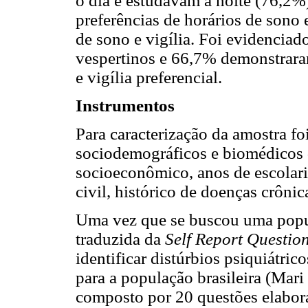
o dia e estudavam à noite (76,2%
preferências de horários de sono 
de sono e vigília. Foi evidencia
vespertinos e 66,7% demonstraram
e vigília preferencial.
Instrumentos
Para caracterização da amostra fo
sociodemográficos e biomédicos 
socioeconômico, anos de escolari
civil, histórico de doenças crônic
Uma vez que se buscou uma popula
traduzida da
Self Report Questio
identificar distúrbios psiquiátri
para a população brasileira (Mari
composto por 20 questões elabora