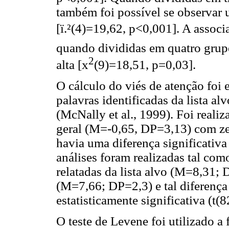
também foi possível se observar 
[ï.²(4)=19,62, p<0,001]. A assoc
quando divididas em quatro grupo
2
alta [x
(9)=18,51, p=0,03].
O cálculo do viés de atenção foi 
palavras identificadas da lista al
(McNally et al., 1999). Foi reali
geral (M=-0,65, DP=3,13) com zero
havia uma diferença significativa
análises foram realizadas tal co
relatadas da lista alvo (M=8,31; 
(M=7,66; DP=2,3) e tal diferenç
estatisticamente significativa (t(
O teste de Levene foi utilizado a