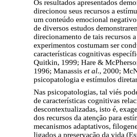
Os resultados apresentados demon
direcionou seus recursos a estí
um conteúdo emocional negativo 
de diversos estudos demonstrare
direcionamento de tais recursos a 
experimentos costumam ser condu
características cognitivas específ
Quitkin, 1999; Hare & McPherson
1996; Manassis
et al.
, 2000; Mc
psicopatologia e estímulos direta
Nas psicopatologias, tal viés po
de características cognitivas rel
descontextualizadas, isto é, exag
dos recursos da atenção para est
mecanismos adaptativos, filogene
ligados a preservação da vida (E