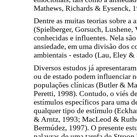
Mathews, Richards & Eysenck, 19
Dentre as muitas teorias sobre a 
(Spielberger, Gorsuch, Lushene,
conhecidas e influentes. Nela são
ansiedade, em uma divisão dos co
ambientais - estado (Lau, Eley &
Diversos estudos já apresentaram
ou de estado podem influenciar 
populações clínicas (Butler & 
Peretti, 1998). Contudo, o viés d
estímulos específicos para uma d
qualquer tipo de estímulo (Eckh
& Arntz, 1993; MacLeod & Ruthe
Bermúdez, 1997). O presente estu
palavras de uma tarefa de
Stroop