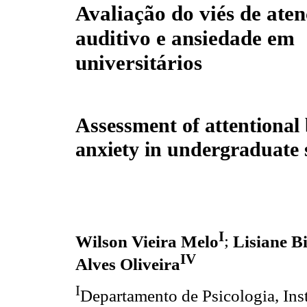
Avaliação do viés de ate
auditivo e ansiedade em
universitários
Assessment of attentional 
anxiety in undergraduate 
I
Wilson Vieira Melo
;
Lisiane B
IV
Alves Oliveira
I
Departamento de Psicologia, Inst