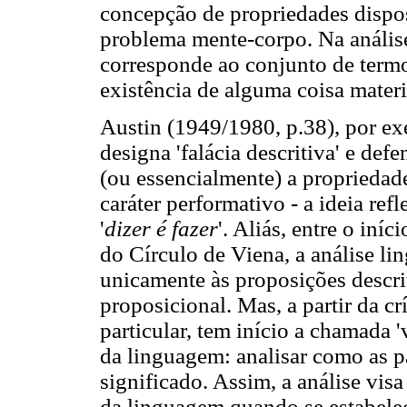
concepção de propriedades dispos
problema mente-corpo. Na análise
corresponde ao conjunto de termos
existência de alguma coisa materi
Austin (1949/1980, p.38), por ex
designa 'falácia descritiva' e de
(ou essencialmente) a propriedad
caráter performativo - a ideia ref
'
dizer é fazer
'. Aliás, entre o in
do Círculo de Viena, a análise lin
unicamente às proposições descrit
proposicional. Mas, a partir da crí
particular, tem início a chamada '
da linguagem: analisar como as pa
significado. Assim, a análise visa
da linguagem quando se estabelec