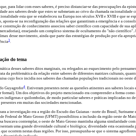
ue, para lidar com esses saberes, é preciso distanciar-se das preocupações da epist
ade aos saberes desde que estes se submetam ao crivo da chamada racionalidade cr
Racionalidade esta que se estabeleceu na Europa nos séculos XVII e XVIII e que se e
, aposta-se na reconfiguração das relações que garantiram a emergência e a consoli
de construção de conhecimento associou saber científico com capacidade de sua ap
mercadorias), ensejando um complexo sistema de ocultamento do "não científico"
 clímax desse movimento, ainda que parte das estratégias de produção por ela apropr
3
tência
.
ação do tema
ática desses saberes ditos marginais, ou relegados ao esquecimento pelo pensament
trata da problemática da relação entre saberes de diferentes matrizes culturais, qua
uisa cujo foco incidia nos saberes das chamadas populações tradicionais no oeste d
4
do Guyagrofor
. Estiveram presentes neste as questões atinentes aos saberes locais 
er formal). Um dos objetivos do projeto mencionado era compreender a forma como 
es indígenas e quilombolas, de modo particular saberes e práticas implicadas no 
am presentes em muitas das sociedades mencionadas.
 para a investigação era a região do Escudo das Guianas - norte do Brasil, Suriname 
de Federal de Mato Grosso (UFMT) possibilitou a inclusão da região oeste de Mato
isa buscava contemplar, o oeste de Mato Grosso mantinha alguma similaridade com
esentam uma grande diversidade cultural e biológica; diversidade esta ocasionada
 que ocorrem nestas duas regiões. Por isso, pressupunha-se que o sistema agroflorest
 a diversidade indicada.