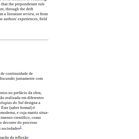
 that the preponderant rule
t, through the drift
om a literature review, or from
e authors' experiences, field
 de continuidade de
 discussão juntamente com
ntos no prefácio da obra,
ção realizada em diferentes
ologias do Sul
designa a
Este (saber formal) é
moderna, e cuja matriz situa-
cimento científico, como
o decorrer do processo
1
s sociedades
.
nação da reflexão