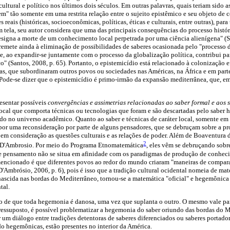
ultural e político nos últimos dois séculos. Em outras palavras, quais teriam sido a
em" tão somente em uma restrita relação entre o sujeito epistêmico e seu objeto de
reais (históricas, socioeconômicas, políticas, éticas e culturais, entre outras), para
tela, seu autor considera que uma das principais consequências do processo histór
esigna a morte de um conhecimento local perpetrada por uma ciência alienígena" (
 remete ainda à eliminação de possibilidades de saberes ocasionada pelo "processo 
ue, ao expandir-se juntamente com o processo da globalização política, contribui p
co" (Santos, 2008, p. 65). Portanto, o epistemicídio está relacionado à colonização 
as, que subordinaram outros povos ou sociedades nas Américas, na África e em part
Pode-se dizer que o epistemicídio é primo-irmão da expansão mediterrânea, que, e
resentar possíveis
convergências e assimetrias relacionadas ao saber formal e aos 
 local que comporta técnicas ou tecnologias que foram e são descartadas pelo saber 
ado no universo acadêmico. Quanto ao saber e técnicas de caráter local, somente em
por uma reconsideração por parte de alguns pensadores, que se debruçam sobre a pr
 em consideração as questões culturais e as relações de poder. Além de Boaventura d
2
 D'Ambrosio. Por meio do Programa Etnomatemática
, eles vêm se debruçando sobr
 de pensamento não se situa em afinidade com os paradigmas de produção de conhec
encionado é que diferentes povos ao redor do mundo criaram "maneiras de comparar,
 (D'Ambrósio, 2006, p. 6), pois é isso que a tradição cultural ocidental nomeia de ma
ascida nas bordas do Mediterrâneo, tornou-se a matemática "oficial" e hegemônica
tal.
o de que toda hegemonia é danosa, uma vez que suplanta o outro. O mesmo vale par
pressuposto, é possível problematizar a hegemonia do saber oriundo das bordas do M
 um diálogo entre tradições detentoras de saberes diferenciados ou saberes portador
o hegemônicas, estão presentes no interior da América.