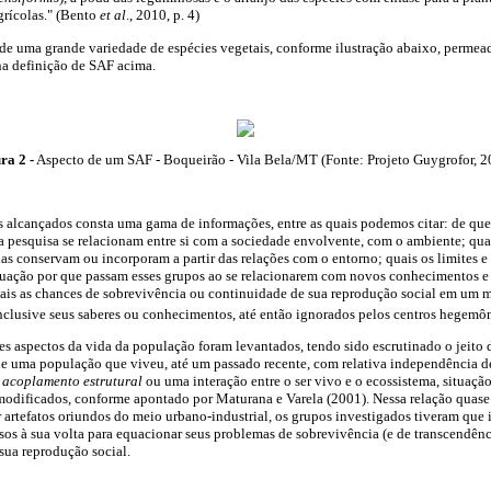
grícolas." (Bento
et al
., 2010, p. 4)
 de uma grande variedade de espécies vegetais, conforme ilustração abaixo, perme
na definição de SAF acima.
ra 2 -
Aspecto de um SAF - Boqueirão - Vila Bela/MT (Fonte: Projeto Guygrofor, 2
os alcançados consta uma gama de informações, entre as quais podemos citar: de qu
a pesquisa se relacionam entre si com a sociedade envolvente, com o ambiente; quai
as conservam ou incorporam a partir das relações com o entorno; quais os limites e
ituação por que passam esses grupos ao se relacionarem com novos conhecimentos e
ais as chances de sobrevivência ou continuidade de sua reprodução social em um 
nclusive seus saberes ou conhecimentos, até então ignorados pelos centros hegemô
es aspectos da vida da população foram levantados, tendo sido escrutinado o jeito d
 de uma população que viveu, até um passado recente, com relativa independência 
m
acoplamento estrutural
ou uma interação entre o ser vivo e o ecossistema, situaçã
 modificados, conforme apontado por Maturana e Varela (2001). Nessa relação quas
rtefatos oriundos do meio urbano-industrial, os grupos investigados tiveram que i
sos à sua volta para equacionar seus problemas de sobrevivência (e de transcendênc
sua reprodução social.