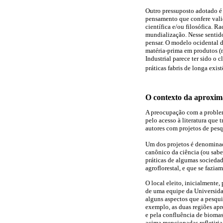
Outro pressuposto adotado é q
pensamento que confere valid
científica e/ou filosófica. 
mundialização. Nesse sentido
pensar. O modelo ocidental 
matéria-prima em produtos (
Industrial parece ter sido o
práticas fabris de longa exis
O contexto da aproxim
A preocupação com a problem
pelo acesso à literatura que 
autores com projetos de pesq
Um dos projetos é denomina
canônico da ciência (ou sab
práticas de algumas sociedad
agroflorestal, e que se fazi
O local eleito, inicialmente,
de uma equipe da Universida
alguns aspectos que a pesqu
exemplo, as duas regiões apr
e pela confluência de biomas
acima mencionadas refletiria