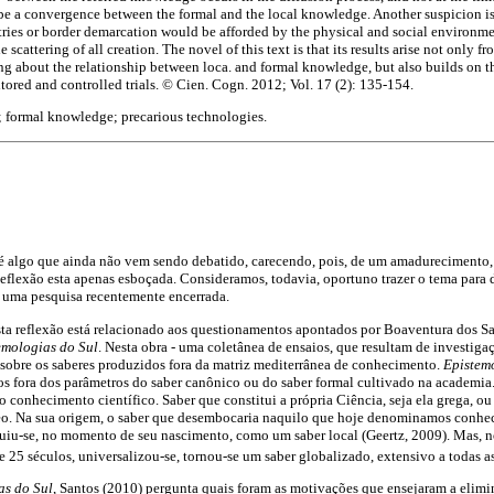
d be a convergence between the formal and the local knowledge. Another suspicion is
ries or border demarcation would be afforded by the physical and social environmen
 scattering of all creation. The novel of this text is that its results arise not only fr
ng about the relationship between loca. and formal knowledge, but also builds on th
tored and controlled trials. © Cien. Cogn. 2012; Vol. 17 (2): 135-154.
 formal knowledge; precarious technologies.
 é algo que ainda não vem sendo debatido, carecendo, pois, de um amadurecimento,
Reflexão esta apenas esboçada. Consideramos, todavia, oportuno trazer o tema para
 uma pesquisa recentemente encerrada.
ta reflexão está relacionado aos questionamentos apontados por Boaventura dos Sa
emologias do Sul
. Nesta obra - uma coletânea de ensaios, que resultam de investiga
m sobre os saberes produzidos fora da matriz mediterrânea de conhecimento.
Epistem
os fora dos parâmetros do saber canônico ou do saber formal cultivado na academia. 
conhecimento científico. Saber que constitui a própria Ciência, seja ela grega, ou 
eo. Na sua origem, o saber que desembocaria naquilo que hoje denominamos conhe
ituiu-se, no momento de seu nascimento, como um saber local (Geertz, 2009). Mas, n
de 25 séculos, universalizou-se, tornou-se um saber globalizado, extensivo a todas a
as do Sul
, Santos (2010) pergunta quais foram as motivações que ensejaram a elimi