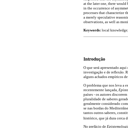
at the later one, there woul
in the occurrence of asymmet
processes that characterize the
a merely speculative reasoni
observations, as well as moni
Keywords:
local knowledge;
Introdução
O que será apresentado aqui
investigação e de reflexão. 
alguns achados empíricos de
O problema que nos leva a es
recentemente lançada,
Epist
países - os autores discorre
pluralidade de saberes gerad
geralmente considerado como 
se nas bordas do Mediterrân
tantos outros saberes, const
histórico, que já dura cerca 
No prefácio de
Epistemologi