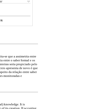
ar
nk
ta-se que a assimetria entre
a entre o saber formal e os
nteiras seria propiciado pelo
exto apresenta de novo é que
peito da relação entre saber
es monitoradas e
al) knowledge. It is
of its creation. If occurring