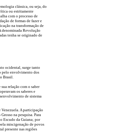
emologia clássica, ou seja, do
ítica ou estritamente
spalha com o processo de
dação de formas de fazer e
licação na transformação de
. A denominada Revolução
iadas tenha se originado de
o ocidental, surge tanto
nto pelo envolvimento dos
o Brasil.
e sua relação com o saber
operavam os saberes e
desenvolvimento de sistema
e Venezuela. A participação
 Grosso na pesquisa. Para
 o Escudo da Guiana; por
 pela miscigenação de povos
al presente nas regiões