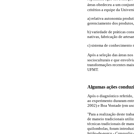
áreas obedeceu a um conjunto 
critérios a equipe da Univer
a) relativa autonomia produt
gerenciamento dos produtos, 
b) variedade de práticas cons
nativas, fabricação de artesa
c) sistema de conhecimento re
Após a seleção das áreas nos 
socioculturais e que envolvi
transformações recentes mais
UFMT.
Algumas ações conduz
Após o diagnóstico referido,
ao experimento duraram entre
2002) e Boa Vontade (em uso
"Para a realização deste tra
de maneio tradicionais utiliz
técnicas tradicionais de man
quilombolas, foram introduzi
feijão-de-porco -
Canavalia 