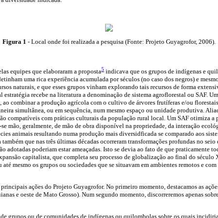
Figura 1
- Local onde foi realizada a pesquisa (Fonte: Projeto Guyagrofor, 2006).
5
elas equipes que elaboraram a proposta
indicava que os grupos de indígenas e quil
 detinham uma rica experiência acumulada por séculos (no caso dos negros) e mesmo
ursos naturais, e que esses grupos vinham explorando tais recursos de forma extensi
al estratégia recebe na literatura a denominação de sistema agroflorestal ou SAF. Um
, ao combinar a produção agrícola com o cultivo de árvores frutíferas e/ou florestai
maneira simultânea, ou em sequência, num mesmo espaço ou unidade produtiva. Alia
tão compatíveis com práticas culturais da população rural local. Um SAF otimiza a
-se mão, geralmente, de mão de obra disponível na propriedade, da interação ecoló
écies animais resultando numa produção mais diversidficada se comparado aos sist
va também que nas três últimas décadas ocorreram transformações profundas no seio 
tão adotadas poderiam estar ameaçadas. Isto se devia ao fato de que praticamente to
expansão capitalista, que completa seu processo de globalização ao final do sécul
çou até mesmo os grupos ou sociedades que se situavam em ambientes remotos e co
 principais ações do Projeto Guyagrofor. No primeiro momento, destacamos as açõe
anas e oeste de Mato Grosso). Num segundo momento, discorreremos apenas sobre 
o de grupos ou de comunidades de indígenas ou quilombolas sobre os quais incidiria