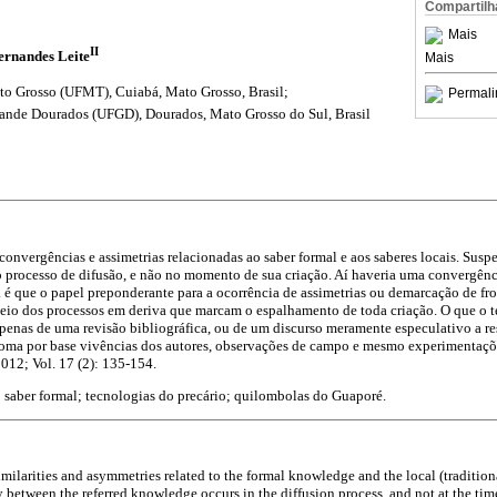
Compartilh
Mais
II
ernandes Leite
Mais
to Grosso (UFMT), Cuiabá, Mato Grosso, Brasil;
Permali
rande Dourados (UFGD), Dourados, Mato Grosso do Sul, Brasil
onvergências e assimetrias relacionadas ao saber formal e aos saberes locais. Suspei
no processo de difusão, e não no momento de sua criação. Aí haveria uma convergênci
a é que o papel preponderante para a ocorrência de assimetrias ou demarcação de fro
meio dos processos em deriva que marcam o espalhamento de toda criação. O que o t
penas de uma revisão bibliográfica, ou de um discurso meramente especulativo a res
toma por base vivências dos autores, observações de campo e mesmo experimentaçõ
012; Vol. 17 (2): 135-154.
l; saber formal; tecnologias do precário; quilombolas do Guaporé.
imilarities and asymmetries related to the formal knowledge and the local (tradition
between the referred knowledge occurs in the diffusion process, and not at the time 