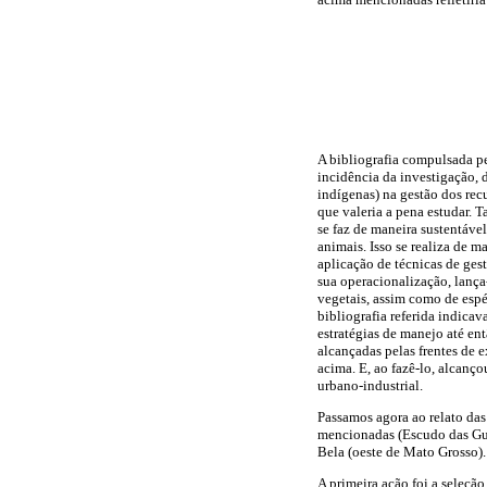
A bibliografia compulsada p
incidência da investigação,
indígenas) na gestão dos rec
que valeria a pena estudar. T
se faz de maneira sustentável
animais. Isso se realiza de 
aplicação de técnicas de ges
sua operacionalização, lança
vegetais, assim como de esp
bibliografia referida indica
estratégias de manejo até en
alcançadas pelas frentes de 
acima. E, ao fazê-lo, alcan
urbano-industrial.
Passamos agora ao relato das
mencionadas (Escudo das Gui
Bela (oeste de Mato Grosso).
A primeira ação foi a seleçã