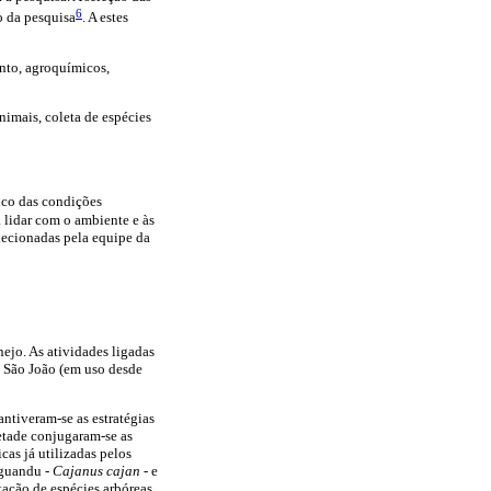
6
ão da pesquisa
. A estes
ento, agroquímicos,
nimais, coleta de espécies
tico das condições
a lidar com o ambiente e às
elecionadas pela equipe da
ejo. As atividades ligadas
: São João (em uso desde
ntiveram-se as estratégias
metade conjugaram-se as
cas já utilizadas pelos
-guandu -
Cajanus cajan
- e
tação de espécies arbóreas