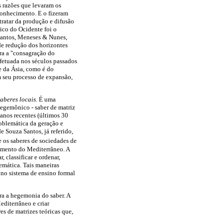
s razões que levaram os
 conhecimento. E o fizeram
 tratar da produção e difusão
ico do Ocidente foi o
Santos, Meneses & Nunes,
de redução dos horizontes
ara a "consagração do
efetuada nos séculos passados
e da Ásia, como é do
m seu processo de expansão,
saberes locais.
É uma
hegemônico - saber de matriz
 anos recentes (últimos 30
oblemática da geração e
e Souza Santos, já referido,
e os saberes de sociedades de
imento do Mediterrâneo. A
 classificar e ordenar,
temática. Tais maneiras
 no sistema de ensino formal
a a hegemonia do saber. A
editerrâneo e criar
es de matrizes teóricas que,