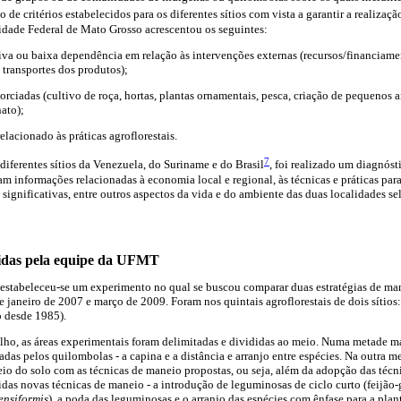
de critérios estabelecidos para os diferentes sítios com vista a garantir a realizaç
sidade Federal de Mato Grosso acrescentou os seguintes:
iva ou baixa dependência em relação às intervenções externas (recursos/financiam
transportes dos produtos);
orciadas (cultivo de roça, hortas, plantas ornamentais, pesca, criação de pequenos a
nato);
lacionado às práticas agroflorestais.
7
diferentes sítios da Venezuela, do Suriname e do Brasil
, foi realizado um diagnós
am informações relacionadas à economia local e regional, às técnicas e práticas par
 significativas, entre outros aspectos da vida e do ambiente das duas localidades s
idas pela equipe da UFMT
 estabeleceu-se um experimento no qual se buscou comparar duas estratégias de man
 janeiro de 2007 e março de 2009. Foram nos quintais agroflorestais de dois sítios
 desde 1985).
balho, as áreas experimentais foram delimitadas e divididas ao meio. Numa metade ma
adas pelos quilombolas - a capina e a distância e arranjo entre espécies. Na outra 
eio do solo com as técnicas de maneio propostas, ou seja, além da adopção das técni
das novas técnicas de maneio - a introdução de leguminosas de ciclo curto (feijão
ensiformis
), a poda das leguminosas e o arranjo das espécies com ênfase para a plan