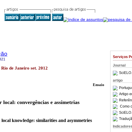
ção
Serviços P
821
Journal
 Rio de Janeiro set. 2012
SciELO 
artigo
Ensaio
Portugu
Artigo 
Referên
 local: convergências e assimetrias
Como ci
SciELO 
Traduçã
ocal knowledge: similarities and asymmetries
Indicadore