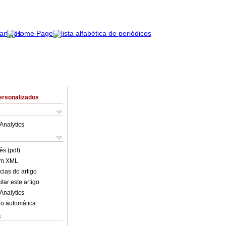
ersonalizados
Analytics
ês (pdf)
em XML
cias do artigo
tar este artigo
Analytics
o automática
s