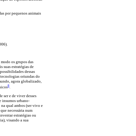
adas por pequenos animais
006).
e modo os grupos das
s suas estratégias de
 possibilidades dessas
 tecnologias oriundas do
mundo, agora globalizado,
8
nicos
.
e ser e de viver desses
de insumos urbano-
o na qual ambos (ser vivo e
e que necessária num
nventar estratégias ou
ia), visando a sua