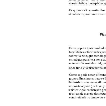
consorciadas com espécies a
Os quintais são constituídos
domésticos, conforme visto 
Figu
Entre os principais resultad
localidades selecionadas par
sobrevivência, que tecnologi
estratégias perante a nova s
mundo urbano-industrial; qu
onde tudo vira mercadoria, i
Como se pode notar, diferent
grupos. Em síntese: trata-se
industriais, ocorrendo ali u
ecossistema) são (ou foram)
ambiente pouco marcado por a
técnicas de manejo dos recur
continuidade no tempo ou a 