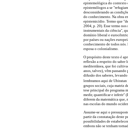
epistemológica do contexto c
epistemólogos a se "refugiar
desconsiderando as condições 
do conhecimento. Na obra em 
epistemicídio. Termo que "d
2004, p. 20). Esse termo nos
instrumentais da ciência", q
domínio liberal e eurocêntri
por países ou nações europei
conhecimento de todos nós. 
esposa o colonialismo.
O propósito deste texto é ap
reflexão a respeito do saber
mediterrânea, que foi cultiv
anos, talvez), vêm passando 
difusão dos saberes, levando
lembramos aqui de Ubiratan
grupos sociais, cuja matriz
tese principal do programa m
medir, quantificar e inferir"
diferem da matemática que, n
nas escolas do mundo ociden
Assume-se aqui o pressupost
partir da constatação deste 
possibilidades de estabelecer
embora não se tenham tornad