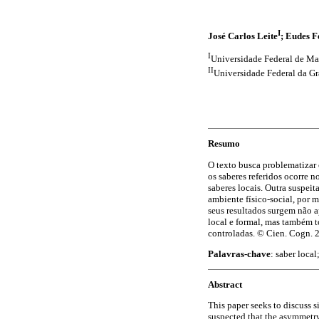
I
José Carlos Leite
; Eudes F
I
Universidade Federal de Ma
II
Universidade Federal da G
Resumo
O texto busca problematizar c
os saberes referidos ocorre 
saberes locais. Outra suspeit
ambiente físico-social, por 
seus resultados surgem não a
local e formal, mas também 
controladas. © Cien. Cogn. 2
Palavras-chave
: saber loca
Abstract
This paper seeks to discuss s
suspected that the asymmetry 