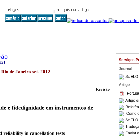
ção
Serviços P
821
Journal
 Rio de Janeiro set. 2012
SciELO 
Artigo
Revisão
Portug
Artigo 
ade e fidedignidade em instrumentos de
Referên
Como ci
SciELO 
Traduçã
 reliability in cancellation tests
Enviar e