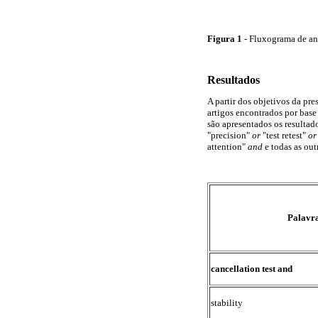
Figura 1
- Fluxograma de an
Resultados
A partir dos objetivos da pr
artigos encontrados por bas
são apresentados os resultad
"precision"
or
"test retest"
or
attention"
and
e todas as out
Palavr
cancellation test and
stability