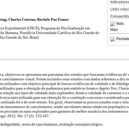
Indicadore
Links rela
Compartilh
Wong; Charles Cotrena; Rochele Paz Fonsec
Mais
ica Experimental (GNCE), Programa de Pós-Graduação em
Mais
ão Humana, Pontifícia Universidade Católica do Rio Grande do
Rio Grande do Sul, Brasil
Permali
tica, objetivou-se apresentar um panorama dos estudos que buscaram evidências de 
e cancelamento visual. Foram incluídos onze estudos com dados referentes a dez 
oram utilizados com objetivo principal de buscar evidências de validade e de fidedi
utilizados para a obtenção de parâmetros psicométricos foram o
Apples Test
,
Charac
m relação aos tipos de validade mais explorados, foram a validade de construto e a 
écnica mais utilizada para sua obtenção foi a correlação com testes considerados p
 utilizada foi a de teste-reteste. Em geral, observaram-se poucos estudos com o intu
 em instrumentos de cancelamento, sendo um número menor ainda em populações sa
s precisam ser mais explorados para garantia de melhor acurácia dos instrumentos
gn. 2012; Vol. 17 (2): 155-167.
fidedignidade; testes de cancelamento, avaliação neuropsicológica.