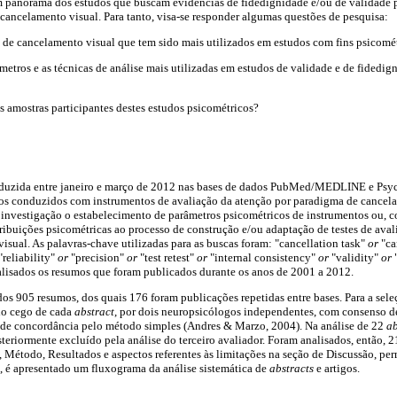
um panorama dos estudos que buscam evidências de fidedignidade e/ou de validade 
cancelamento visual. Para tanto, visa-se responder algumas questões de pesquisa:
s de cancelamento visual que tem sido mais utilizados em estudos com fins psicomé
âmetros e as técnicas de análise mais utilizadas em estudos de validade e de fidedig
das amostras participantes destes estudos psicométricos?
onduzida entre janeiro e março de 2012 nas bases de dados PubMed/MEDLINE e Ps
os conduzidos com instrumentos de avaliação da atenção por paradigma de cancela
 investigação o estabelecimento de parâmetros psicométricos de instrumentos ou, 
ribuições psicométricas ao processo de construção e/ou adaptação de testes de aval
sual. As palavras-chave utilizadas para as buscas foram: "cancellation task"
or
"ca
"reliability"
or
"precision"
or
"test retest"
or
"internal consistency"
or
"validity"
or
"
alisados os resumos que foram publicados durante os anos de 2001 a 2012.
os 905 resumos, dos quais 176 foram publicações repetidas entre bases. Para a sele
plo cego de cada
abstract
, por dois neuropsicólogos independentes, com consenso de
de concordância pelo método simples (Andres & Marzo, 2004). Na análise de 22
ab
teriormente excluído pela análise do terceiro avaliador. Foram analisados, então, 
, Método, Resultados e aspectos referentes às limitações na seção de Discussão, pe
1, é apresentado um fluxograma da análise sistemática de
abstracts
e artigos.