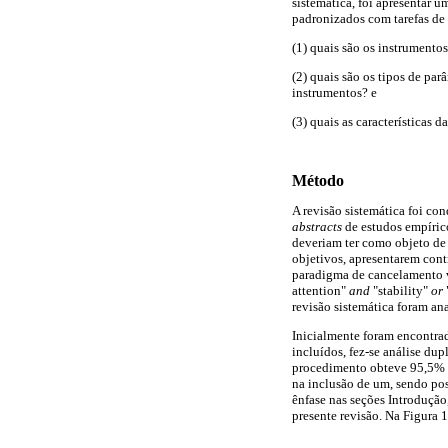
sistemática, foi apresentar 
padronizados com tarefas de 
(1) quais são os instrumento
(2) quais são os tipos de par
instrumentos? e
(3) quais as características 
Método
A revisão sistemática foi c
abstracts
de estudos empíric
deveriam ter como objeto de
objetivos, apresentarem cont
paradigma de cancelamento vi
attention"
and
"stability"
or
revisão sistemática foram an
Inicialmente foram encontrad
incluídos, fez-se análise du
procedimento obteve 95,5% 
na inclusão de um, sendo pos
ênfase nas seções Introdução
presente revisão. Na Figura 