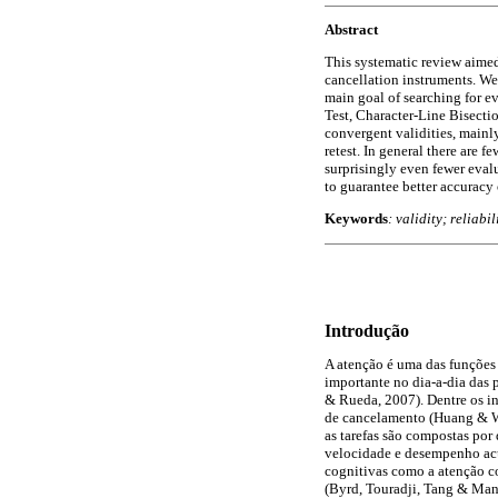
Abstract
This systematic review aimed 
cancellation instruments. We 
main goal of searching for e
Test, Character-Line Bisecti
convergent validities, mainly
retest. In general there are 
surprisingly even fewer eval
to guarantee better accuracy
Keywords
: validity; reliab
Introdução
A atenção é uma das funções
importante no dia-a-dia das
& Rueda, 2007). Dentre os i
de cancelamento (Huang & Wa
as tarefas são compostas por d
velocidade e desempenho acu
cognitivas como a atenção co
(Byrd, Touradji, Tang & Ma