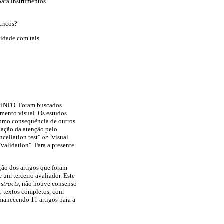
para instrumentos
tricos?
nidade com tais
ycINFO. Foram buscados
mento visual. Os estudos
como consequência de outros
iação da atenção pelo
ncellation test"
or
"visual
validation". Para a presente
ção dos artigos que foram
 um terceiro avaliador. Este
stracts
, não houve consenso
21 textos completos, com
rmanecendo 11 artigos para a