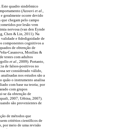
l. Este quadro sindrômico
 comportamento (Azouvi
et al.
,
e e geralmente ocorre devido
ões que chegam pelo campo
acometidos por lesão vem
limia nervosa (van den Eynde
ng, Chen & Lin, 2011). Na
 validade e fidedignidade de
aos componentes cognitivos a
equados de obtenção de
s (Peña-Casanova, Monllau &
de testes com adultos
rgollo
et al.
, 2009). Portanto,
ia de falsos-positivos no
ossa ser considerado válido,
 analisadas nos estudos são a
ao quão o instrumento analisa
liado com base na teoria; por
parado com grupos
ui-se da obtenção de
quali, 2007; Urbina, 2007).
quando são provenientes de
zação de métodos que
em critérios científicos de
o, por meio de uma revisão