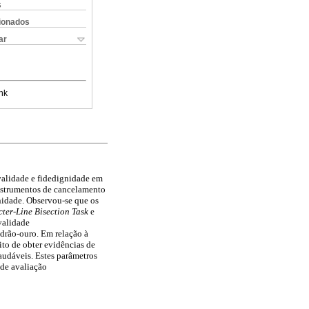
s
cionados
ar
nk
validade e fidedignidade em
instrumentos de cancelamento
gnidade. Observou-se que os
ter-Line Bisection Task
e
validade
adrão-ouro. Em relação à
ito de obter evidências de
udáveis. Estes parâmetros
 de avaliação