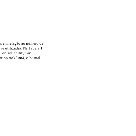
dos em relação ao número de
ve utilizadas. Na Tabela 1
y"
or
"reliability"
or
ation task"
and
, e "visual