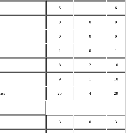
5
1
6
0
0
0
0
0
0
1
0
1
8
2
10
9
1
10
base
25
4
29
3
0
3