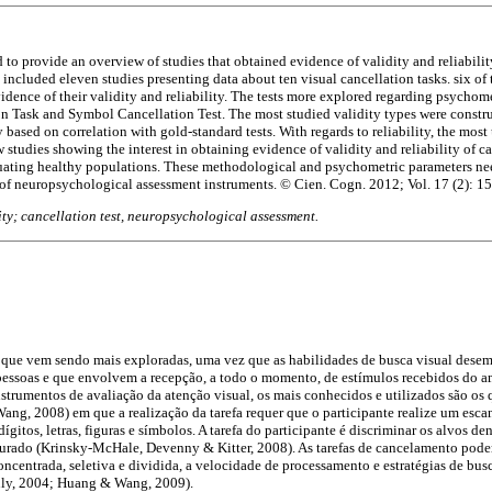
to provide an overview of studies that obtained evidence of validity and reliabilit
included eleven studies presenting data about ten visual cancellation tasks. six of t
vidence of their validity and reliability. The tests more explored regarding psychom
on Task and Symbol Cancellation Test. The most studied validity types were constr
 based on correlation with gold-standard tests. With regards to reliability, the most
few studies showing the interest in obtaining evidence of validity and reliability of c
uating healthy populations. These methodological and psychometric parameters need
 of neuropsychological assessment instruments. © Cien. Cogn. 2012; Vol. 17 (2): 1
ility; cancellation test, neuropsychological assessment.
 que vem sendo mais exploradas, uma vez que as habilidades de busca visual des
 pessoas e que envolvem a recepção, a todo o momento, de estímulos recebidos do 
nstrumentos de avaliação da atenção visual, os mais conhecidos e utilizados são o
ng, 2008) em que a realização da tarefa requer que o participante realize um esc
ígitos, letras, figuras e símbolos. A tarefa do participante é discriminar os alvos de
rado (Krinsky-McHale, Devenny & Kitter, 2008). As tarefas de cancelamento pode
ncentrada, seletiva e dividida, a velocidade de processamento e estratégias de bus
nly, 2004; Huang & Wang, 2009).