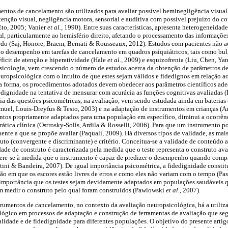
entos de cancelamento são utilizados para avaliar possível heminegligência visua
tenção visual, negligência motora, sensorial e auditiva com possível prejuízo do
to, 2005; Vanier
et al.
, 1990). Entre suas características, apresenta heterogeneidad
ral, particularmente ao hemisfério direito, afetando o processamento das informaç
uerdo (Saj, Honore, Braem, Bernati & Rousseaux, 2012). Estudos com pacientes não 
r o desempenho em tarefas de cancelamento em quadros psiquiátricos, tais como bu
éficit de atenção e hiperatividade (Hale
et al.
, 2009) e esquizofrenia (Liu, Chen, Ya
psicologia, vem crescendo o número de estudos acerca da obtenção de parâmetros de
uropsicológica com o intuito de que estes sejam válidos e fidedignos em relação 
ta forma, os procedimentos adotados devem obedecer aos parâmetros científicos ad
dedignidade na tentativa de mensurar com acurácia as funções cognitivas avaliada
a das questões psicométricas, na avaliação, vem sendo estudada ainda em baterias 
amuel, Louis-Dreyfus & Tesio, 2003) e na adaptação de instrumentos em crianças (A
ntos propriamente adaptados para uma população em específico, diminui a ocorrênc
rática clínica (Ostrosky-Solís, Ardila & Rosselli, 2006). Para que um instrumento p
nte a que se propõe avaliar (Paquali, 2009). Há diversos tipos de validade, as mais
uto (convergente e discriminante) e critério. Conceitua-se a validade de conteúdo 
dade de construto é caracterizada pela medida que o teste representa o construto ava
 refere-se à medida que o instrumento é capaz de predizer o desempenho quando com
tini & Bandeira, 2007). De igual importância psicométrica, a fidedignidade constit
ão em que os escores estão livres de erros e como eles não variam com o tempo (Pas
 a importância que os testes sejam devidamente adaptados em populações saudáveis 
am medir o construto pelo qual foram construídos (Pawlowski
et al.
, 2007).
trumentos de cancelamento, no contexto da avaliação neuropsicológica, há a utili
gico em processos de adaptação e construção de ferramentas de avaliação que segu
lidade e de fidedignidade para diferentes populações. O objetivo do presente artig