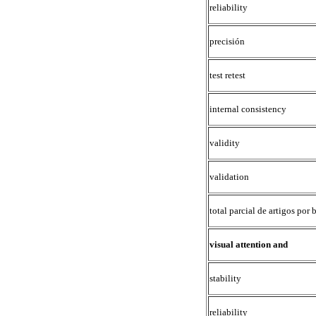
reliability
precisión
test retest
internal consistency
validity
validation
total parcial de artigos por 
visual attention and
stability
reliability