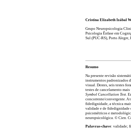
Cristina Elizabeth Izábal 
Grupo Neuropsicologia Clin
Psicologia Ênfase em Cogniç
Sul (PUC-RS), Porto Alegre, 
Resumo
Na presente revisão sistemá
instrumentos padronizados d
visual. Destes, seis testes f
testes de cancelamento mais 
Symbol Cancellation Test
. E
concorrente/convergente. A t
fidedignidade, a técnica mais
validade e de fidedignidade
psicométricos e metodológico
neuropsicológica. © Cien. Co
Palavras-chave
: validade; 