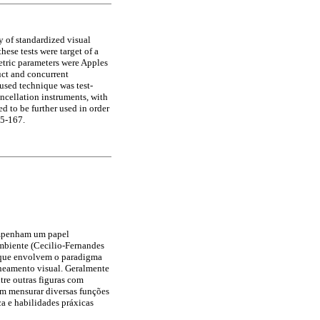
y of standardized visual
hese tests were target of a
etric parameters were Apples
uct and concurrent
 used technique was test-
ancellation instruments, with
 to be further used in order
55-167.
empenham um papel
ambiente (Cecilio-Fernandes
s que envolvem o paradigma
aneamento visual. Geralmente
ntre outras figuras com
m mensurar diversas funções
ca e habilidades práxicas