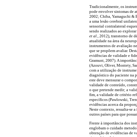
Tradicionalmente, os instrum
pode envolver sintomas de a
2002; Chiba, Yamaguchi & E
a uma lesão cerebral unilate
sensorial contralateral esq
sendo realizados ao explora
et al.
, 2012), transtorno de d
atualidade na área da neuro
instrumentos de avaliação ne
que se propõem avaliar. Des
evidências de validade e fi
Gramunt, 2007). A importânci
(Azouvi, Oliver, Montety, S
com a utilização de instrume
diagnóstico do paciente na p
este deve mensurar o compone
validade de conteúdo, constr
o que pretende medir; a vali
fim, a validade de critério
específicos (Pawlowski, Tren
evidências acerca da proporç
Neste contexto, ressalta-se
outros países para que poss
Frente à importância dos ins
englobam o cuidado metodoló
obtenção de evidências de va