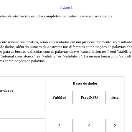
Figura 1
álise de
abstracts
e estudos completos incluídos na revisão sistemática.
esente revisão sistemática, serão apresentados em um primeiro momento, os resulta
e de dados, além do número de
abstracts
nas diferentes combinações de palavras-cha
os para as buscas realizadas com as palavras-chave "cancellation test"
and
"stabilit
"internal consistency",
or
"validity"
or
"validation". Da mesma forma com "cancell
ras combinações de palavras.
Bases de dados
as-chave
PubMed
PsycINFO
Total
2
0
2