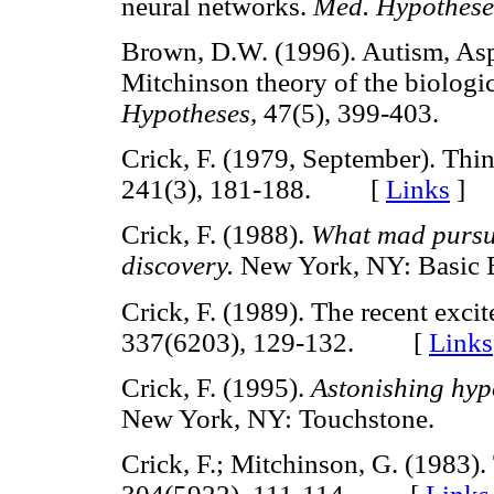
neural networks.
Med. Hypothese
Brown, D.W. (1996). Autism, Asp
Mitchinson theory of the biologi
Hypotheses
, 47(5), 399-403.
Crick, F. (1979, September). Thi
241(3), 181-188. [
Links
]
Crick, F. (1988).
What mad pursuit
discovery.
New York, NY: Bas
Crick, F. (1989). The recent exci
337(6203), 129-132. [
Links
Crick, F. (1995).
Astonishing hypo
New York, NY: Touchstone.
Crick, F.; Mitchinson, G. (1983).