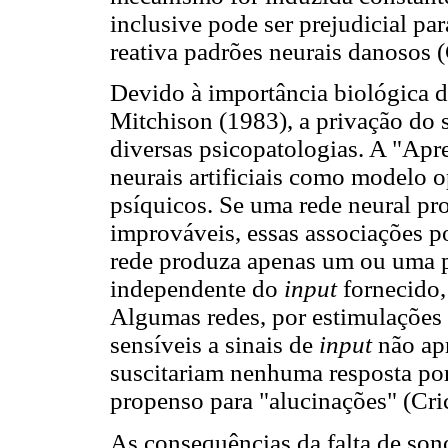
inclusive pode ser prejudicial pa
reativa padrões neurais danosos 
Devido à importância biológica 
Mitchison (1983), a privação do 
diversas psicopatologias. A "Apr
neurais artificiais como modelo o
psíquicos. Se uma rede neural pr
improváveis, essas associações p
rede produza apenas um ou uma pe
independente do
input
fornecido,
Algumas redes, por estimulações
sensíveis a sinais de
input
não ap
suscitariam nenhuma resposta por 
propenso para "alucinações" (Cri
As consequências da falta de so