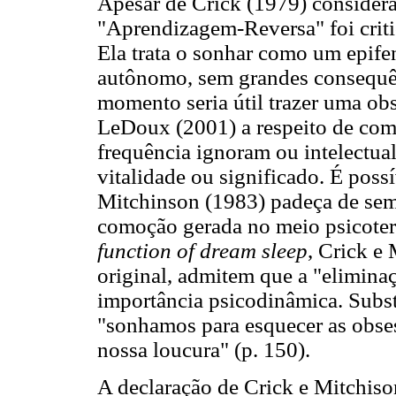
Apesar de Crick (1979) considerar
"Aprendizagem-Reversa" foi criti
Ela trata o sonhar como um epif
autônomo, sem grandes consequê
momento seria útil trazer uma ob
LeDoux (2001) a respeito de com
frequência ignoram ou intelectu
vitalidade ou significado. É poss
Mitchinson (1983) padeça de seme
comoção gerada no meio psicoter
function of dream sleep
, Crick e 
original, admitem que a "elimin
importância psicodinâmica. Subst
"sonhamos para esquecer as obse
nossa loucura" (p. 150).
A declaração de Crick e Mitchison