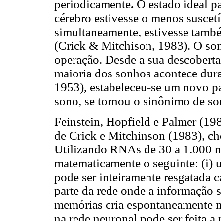
periodicamente
.
O estado ideal pa
cérebro estivesse o menos suscetí
simultaneamente, estivesse tamb
(Crick & Mitchison, 1983). O son
operação. Desde a sua descoberta
maioria dos sonhos acontece dura
1953), estabeleceu-se um novo p
sono, se tornou o sinônimo de so
Feinstein, Hopfield e Palmer (19
de Crick e Mitchinson (1983), c
Utilizando RNAs de 30 a 1.000 n
matematicamente o seguinte: (i
pode ser inteiramente resgatada c
parte da rede onde a informação s
memórias cria espontaneamente me
na rede neuronal pode ser feita a