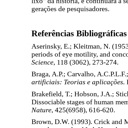
lixo" da história, e continuará a
gerações de pesquisadores.
Referências Bibliográficas
Aserinsky, E.; Kleitman, N. (195
periods of eye motility, and con
Science
, 118 (3062), 273-274
Braga, A.P.; Carvalho, A.C.P.L.F.
artificiais: Teorias e aplicações.
Brakefield, T.; Hobson, J.A.; Sti
Dissociable stages of human mem
Nature
, 425(6958), 616-620.
Brown, D.W. (1993). Crick and M