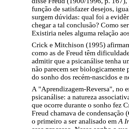
disse Freud (1900/1996, p. 167),
função de satisfazer desejos, ig
surgem dúvidas: qual foi a evidên
chegar a tal conclusão? Como ser
Existiria neles alguma relação a
Crick e Mitchison (1995) afirmam
como as de Freud têm dificuldade
admitir que a psicanálise tenha um
não parecem ser biologicamente p
do sonho dos recém-nascidos e n
A "Aprendizagem-Reversa", no 
psicanálise: a natureza associati
que ocorre durante o sonho fez C
Freud chamava de condensação (C
o primeiro a ser analisado em
A I